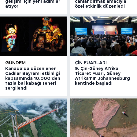
gelişimi için yeni adımlar
canlandırmak amacıyla
atıyor
özel etkinlik düzenledi
GÜNDEM
ÇIN FUARLARI
Kanada'da düzenlenen
9. Çin-Güney Afrika
Cadılar Bayramı etkinliği
Ticaret Fuarı, Güney
kapsamında 10.000'den
Afrika'nın Johannesburg
fazla bal kabağı feneri
kentinde başladı
sergilendi