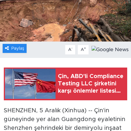
Gündem
Video
Sağlık
Paylaş
-
+
A
A
Foto Haber
Xinhua
Çin, ABD'li Compliance
Testing LLC şirketini
Xinhua Türkiye
karşı önlemler listesine
aldı
Seyahat
SHENZHEN, 5 Aralık (Xinhua) -- Çin'in
güneyinde yer alan Guangdong eyaletinin
Shenzhen şehrindeki bir demiryolu inşaat