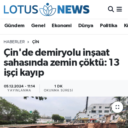
Genel
Gündem
Genel
Ekonomi
Dünya
Politika
K
Ekonomi
HABERLER
ÇIN
Çin'de demiryolu inşaat
Dünya
sahasında zemin çöktü: 13
Politika
işçi kayıp
Kültür - Sanat ve Tarih
05.12.2024 - 11:14
1 DK
YAYINLANMA
OKUNMA SÜRESI
Yaşam
Bilim ve Teknoloji
Çin Fuarları