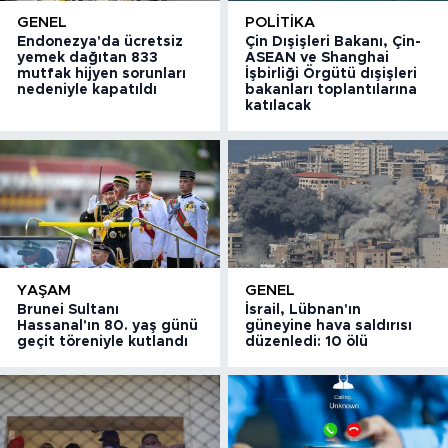
GENEL
POLITIKA
Endonezya'da ücretsiz
Çin Dışişleri Bakanı, Çin-
yemek dağıtan 833
ASEAN ve Shanghai
mutfak hijyen sorunları
İşbirliği Örgütü dışişleri
nedeniyle kapatıldı
bakanları toplantılarına
katılacak
YAŞAM
GENEL
Brunei Sultanı
İsrail, Lübnan'ın
Hassanal'ın 80. yaş günü
güneyine hava saldırısı
geçit töreniyle kutlandı
düzenledi: 10 ölü