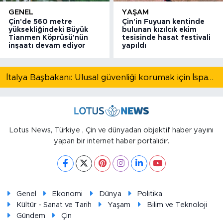
GENEL
YAŞAM
Çin'de 560 metre
Çin'in Fuyuan kentinde
yüksekliğindeki Büyük
bulunan kızılcık ekim
Tianmen Köprüsü'nün
tesisinde hasat festivali
inşaatı devam ediyor
yapıldı
İtalya Başbakanı: Ulusal güvenliği korumak için İspanya ile Schengen kapsamındaki serbest dolaşımı askıya alıyoruz
Lotus News, Türkiye , Çin ve dünyadan objektif haber yayını
yapan bir internet haber portalıdır.
Genel
Ekonomi
Dünya
Politika
Kültür - Sanat ve Tarih
Yaşam
Bilim ve Teknoloji
Gündem
Çin