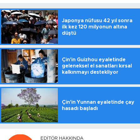
Japonya nüfusu 42 yıl sonra
ilk kez 120 milyonun altına
düştü
Çin'in Guizhou eyaletinde
geleneksel el sanatları kırsal
kalkınmayı destekliyor
Çin'in Yunnan eyaletinde çay
hasadı başladı
EDITÖR HAKKINDA