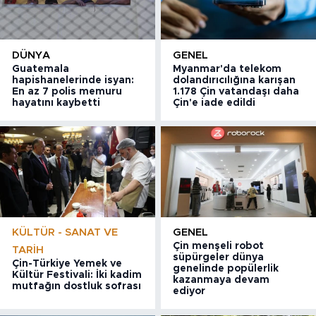
DÜNYA
GENEL
Guatemala
Myanmar'da telekom
hapishanelerinde isyan:
dolandırıcılığına karışan
En az 7 polis memuru
1.178 Çin vatandaşı daha
hayatını kaybetti
Çin'e iade edildi
KÜLTÜR - SANAT VE
GENEL
Çin menşeli robot
TARIH
süpürgeler dünya
Çin-Türkiye Yemek ve
genelinde popülerlik
Kültür Festivali: İki kadim
kazanmaya devam
mutfağın dostluk sofrası
ediyor