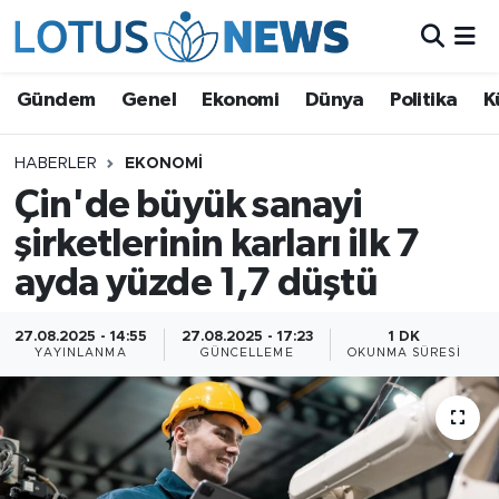
Genel
Gündem
Genel
Ekonomi
Dünya
Politika
K
Ekonomi
HABERLER
EKONOMI
Çin'de büyük sanayi
Dünya
şirketlerinin karları ilk 7
Politika
ayda yüzde 1,7 düştü
Kültür - Sanat ve Tarih
27.08.2025 - 14:55
27.08.2025 - 17:23
1 DK
YAYINLANMA
GÜNCELLEME
OKUNMA SÜRESI
Yaşam
Bilim ve Teknoloji
Çin Fuarları