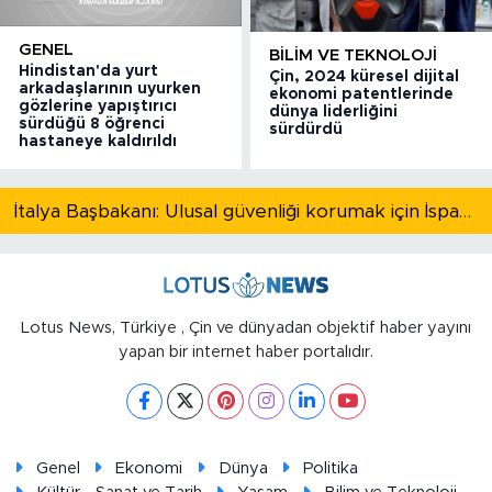
GENEL
BILIM VE TEKNOLOJI
Hindistan'da yurt
Çin, 2024 küresel dijital
arkadaşlarının uyurken
ekonomi patentlerinde
gözlerine yapıştırıcı
dünya liderliğini
sürdüğü 8 öğrenci
sürdürdü
hastaneye kaldırıldı
İtalya Başbakanı: Ulusal güvenliği korumak için İspanya ile Schengen kapsamındaki serbest dolaşımı askıya alıyoruz
Lotus News, Türkiye , Çin ve dünyadan objektif haber yayını
yapan bir internet haber portalıdır.
Genel
Ekonomi
Dünya
Politika