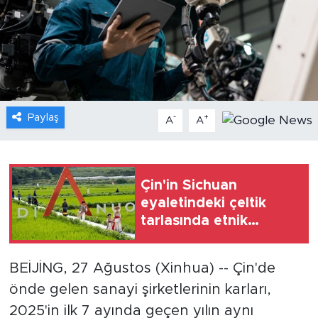
Gündem
Video
Sağlık
Paylaş
-
+
A
A
Foto Haber
Xinhua
Çin'in Sichuan
eyaletindeki çeltik
Xinhua Türkiye
tarlasında etnik
kıyafet defilesi
Seyahat
düzenlendi
BEİJİNG, 27 Ağustos (Xinhua) -- Çin'de
önde gelen sanayi şirketlerinin karları,
2025'in ilk 7 ayında geçen yılın aynı