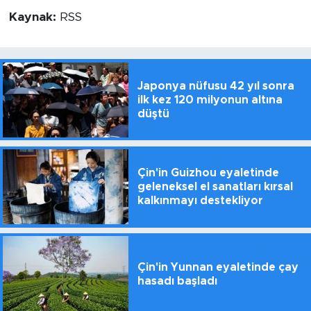
Kaynak:
RSS
Japonya nüfusu 42 yıl sonra
ilk kez 120 milyonun altına
düştü
Çin'in Guizhou eyaletinde
geleneksel el sanatları kırsal
kalkınmayı destekliyor
Çin'in Yunnan eyaletinde çay
hasadı başladı