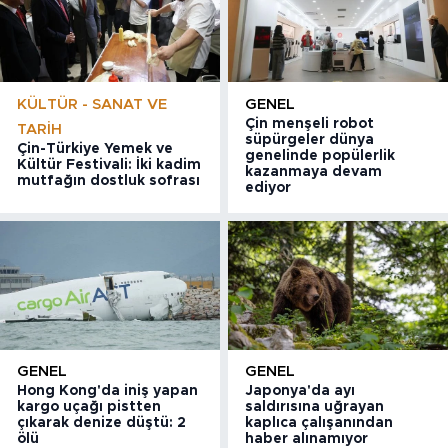
KÜLTÜR - SANAT VE
GENEL
Çin menşeli robot
TARIH
süpürgeler dünya
Çin-Türkiye Yemek ve
genelinde popülerlik
Kültür Festivali: İki kadim
kazanmaya devam
mutfağın dostluk sofrası
ediyor
GENEL
GENEL
Hong Kong'da iniş yapan
Japonya'da ayı
kargo uçağı pistten
saldırısına uğrayan
çıkarak denize düştü: 2
kaplıca çalışanından
ölü
haber alınamıyor