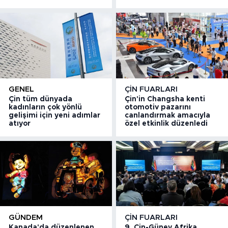
GENEL
ÇIN FUARLARI
Çin tüm dünyada
Çin'in Changsha kenti
kadınların çok yönlü
otomotiv pazarını
gelişimi için yeni adımlar
canlandırmak amacıyla
atıyor
özel etkinlik düzenledi
GÜNDEM
ÇIN FUARLARI
Kanada'da düzenlenen
9. Çin-Güney Afrika