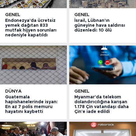
GENEL
GENEL
Endonezya'da ücretsiz
İsrail, Lübnan'ın
yemek dağıtan 833
güneyine hava saldırısı
mutfak hijyen sorunları
düzenledi: 10 ölü
nedeniyle kapatıldı
DÜNYA
GENEL
Guatemala
Myanmar'da telekom
hapishanelerinde isyan:
dolandırıcılığına karışan
En az 7 polis memuru
1.178 Çin vatandaşı daha
hayatını kaybetti
Çin'e iade edildi