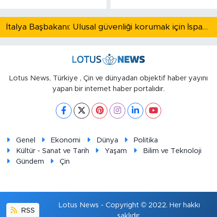
İtalya Başbakanı: Ulusal güvenliği korumak için İspanya ile Schengen kapsamındaki serbest dolaşımı askıya alıyoruz
Lotus News, Türkiye , Çin ve dünyadan objektif haber yayını
yapan bir internet haber portalıdır.
Genel
Ekonomi
Dünya
Politika
Kültür - Sanat ve Tarih
Yaşam
Bilim ve Teknoloji
Gündem
Çin
Lotus News - Copyright © 2022. Her hakkı
RSS
saklıdır.