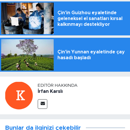
Çin'in Guizhou eyaletinde
geleneksel el sanatları kırsal
kalkınmayı destekliyor
Çin'in Yunnan eyaletinde çay
hasadı başladı
EDITÖR HAKKINDA
İrfan Karslı
Bunlar da ilginizi çekebilir