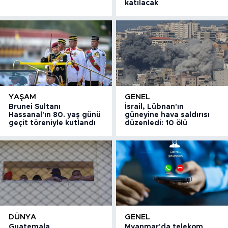
katılacak
YAŞAM
GENEL
Brunei Sultanı
İsrail, Lübnan'ın
Hassanal'ın 80. yaş günü
güneyine hava saldırısı
geçit töreniyle kutlandı
düzenledi: 10 ölü
DÜNYA
GENEL
Guatemala
Myanmar'da telekom