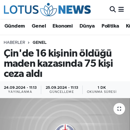
Genel
Gündem
Genel
Ekonomi
Dünya
Politika
K
Ekonomi
HABERLER
GENEL
Çin'de 16 kişinin öldüğü
Dünya
maden kazasında 75 kişi
Politika
ceza aldı
Kültür - Sanat ve Tarih
24.09.2024 - 11:13
25.09.2024 - 11:13
1 DK
YAYINLANMA
GÜNCELLEME
OKUNMA SÜRESI
Yaşam
Bilim ve Teknoloji
Çin Fuarları