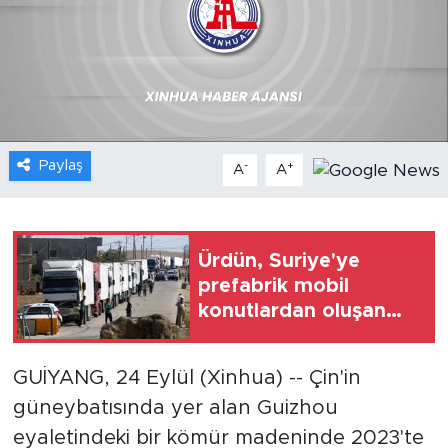
Gündem
Video
Sağlık
Paylaş
-
+
A
A
Foto Haber
Xinhua
Ürdün, Suriye'ye
prefabrik mobil
Xinhua Türkiye
konutlardan oluşan
yardım gönderdi
Seyahat
GUİYANG, 24 Eylül (Xinhua) -- Çin'in
güneybatısında yer alan Guizhou
eyaletindeki bir kömür madeninde 2023'te