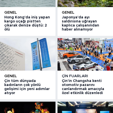
GENEL
GENEL
Hong Kong'da iniş yapan
Japonya'da ayı
kargo uçağı pistten
saldırısına uğrayan
çıkarak denize düştü: 2
kaplıca çalışanından
ölü
haber alınamıyor
GENEL
ÇIN FUARLARI
Çin tüm dünyada
Çin'in Changsha kenti
kadınların çok yönlü
otomotiv pazarını
gelişimi için yeni adımlar
canlandırmak amacıyla
atıyor
özel etkinlik düzenledi