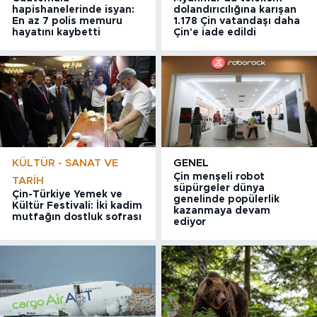
hapishanelerinde isyan:
dolandırıcılığına karışan
En az 7 polis memuru
1.178 Çin vatandaşı daha
hayatını kaybetti
Çin'e iade edildi
KÜLTÜR - SANAT VE
GENEL
Çin menşeli robot
TARIH
süpürgeler dünya
Çin-Türkiye Yemek ve
genelinde popülerlik
Kültür Festivali: İki kadim
kazanmaya devam
mutfağın dostluk sofrası
ediyor