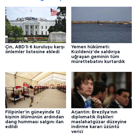
Çin, ABD'li 6 kuruluşu karşı
Yemen hükümeti:
önlemler listesine ekledi
Kızıldeniz'de saldırıya
uğrayan geminin tüm
mürettebatını kurtardık
Filipinler'in güneyinde 12
Arjantin: Brezilya'nın
kişinin ölümünün ardından
diplomatik ilişkileri
dang humması salgını ilan
maslahatgüzar düzeyine
edildi
indirme kararı üzüntü
verici