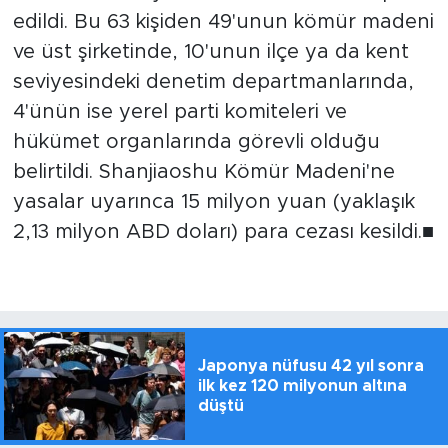
edildi. Bu 63 kişiden 49'unun kömür madeni
ve üst şirketinde, 10'unun ilçe ya da kent
seviyesindeki denetim departmanlarında,
4'ünün ise yerel parti komiteleri ve
hükümet organlarında görevli olduğu
belirtildi. Shanjiaoshu Kömür Madeni'ne
yasalar uyarınca 15 milyon yuan (yaklaşık
2,13 milyon ABD doları) para cezası kesildi.■
Japonya nüfusu 42 yıl sonra
ilk kez 120 milyonun altına
düştü