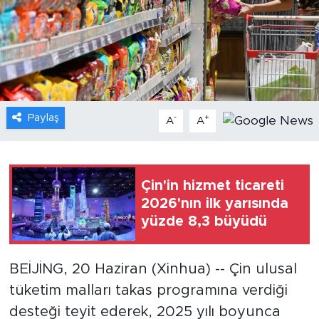
Gündem
Video
Sağlık
Paylaş
-
+
A
A
Foto Haber
Xinhua
Çin'in hizmet ticareti
2026'nın ilk yarısında
Xinhua Türkiye
yüzde 8,3 büyüdü
Seyahat
BEİJİNG, 20 Haziran (Xinhua) -- Çin ulusal
tüketim malları takas programına verdiği
desteği teyit ederek, 2025 yılı boyunca