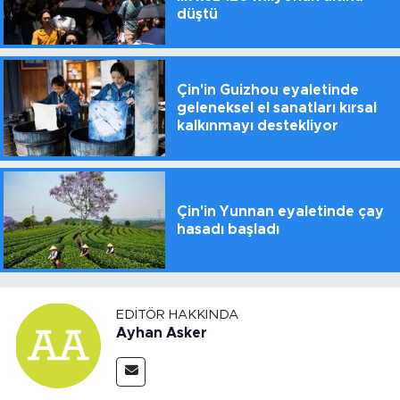
düştü
Çin'in Guizhou eyaletinde
geleneksel el sanatları kırsal
kalkınmayı destekliyor
Çin'in Yunnan eyaletinde çay
hasadı başladı
EDITÖR HAKKINDA
Ayhan Asker