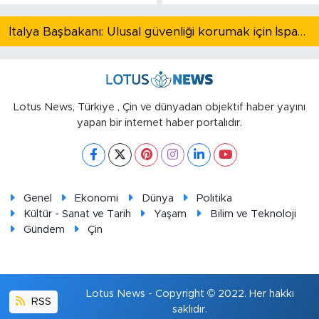
İtalya Başbakanı: Ulusal güvenliği korumak için İspanya ile Schengen kapsamındaki serbest dolaşımı askıya alıyoruz
Lotus News, Türkiye , Çin ve dünyadan objektif haber yayını
yapan bir internet haber portalıdır.
Genel
Ekonomi
Dünya
Politika
Kültür - Sanat ve Tarih
Yaşam
Bilim ve Teknoloji
Gündem
Çin
Lotus News - Copyright © 2022. Her hakkı
RSS
saklıdır.