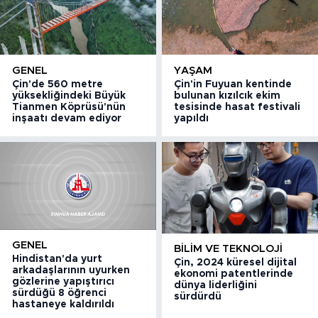
GENEL
YAŞAM
Çin'de 560 metre
Çin'in Fuyuan kentinde
yüksekliğindeki Büyük
bulunan kızılcık ekim
Tianmen Köprüsü'nün
tesisinde hasat festivali
inşaatı devam ediyor
yapıldı
GENEL
BILIM VE TEKNOLOJI
Hindistan'da yurt
Çin, 2024 küresel dijital
arkadaşlarının uyurken
ekonomi patentlerinde
gözlerine yapıştırıcı
dünya liderliğini
sürdüğü 8 öğrenci
sürdürdü
hastaneye kaldırıldı