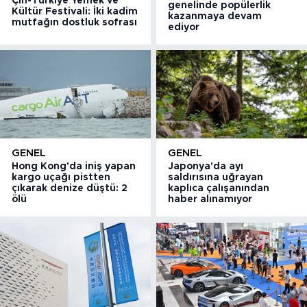
Çin-Türkiye Yemek ve
genelinde popülerlik
Kültür Festivali: İki kadim
kazanmaya devam
mutfağın dostluk sofrası
ediyor
GENEL
GENEL
Hong Kong'da iniş yapan
Japonya'da ayı
kargo uçağı pistten
saldırısına uğrayan
çıkarak denize düştü: 2
kaplıca çalışanından
ölü
haber alınamıyor