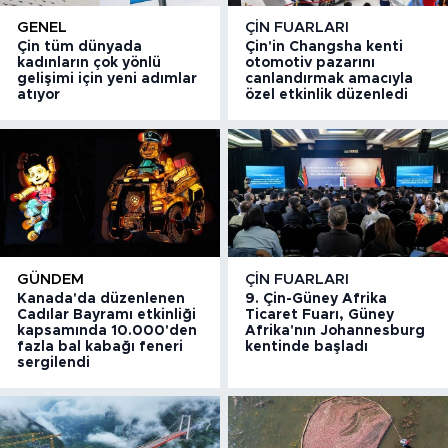
GENEL
ÇIN FUARLARI
Çin tüm dünyada
Çin'in Changsha kenti
kadınların çok yönlü
otomotiv pazarını
gelişimi için yeni adımlar
canlandırmak amacıyla
atıyor
özel etkinlik düzenledi
GÜNDEM
ÇIN FUARLARI
Kanada'da düzenlenen
9. Çin-Güney Afrika
Cadılar Bayramı etkinliği
Ticaret Fuarı, Güney
kapsamında 10.000'den
Afrika'nın Johannesburg
fazla bal kabağı feneri
kentinde başladı
sergilendi