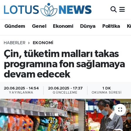
Genel
Gündem
Genel
Ekonomi
Dünya
Politika
K
Ekonomi
HABERLER
EKONOMI
Çin, tüketim malları takas
Dünya
programına fon sağlamaya
Politika
devam edecek
Kültür - Sanat ve Tarih
20.06.2025 - 14:54
20.06.2025 - 17:37
1 DK
YAYINLANMA
GÜNCELLEME
OKUNMA SÜRESI
Yaşam
Bilim ve Teknoloji
Çin Fuarları