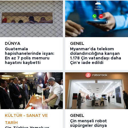
DÜNYA
GENEL
Guatemala
Myanmar'da telekom
hapishanelerinde isyan:
dolandırıcılığına karışan
En az 7 polis memuru
1.178 Çin vatandaşı daha
hayatını kaybetti
Çin'e iade edildi
KÜLTÜR - SANAT VE
GENEL
Çin menşeli robot
TARIH
süpürgeler dünya