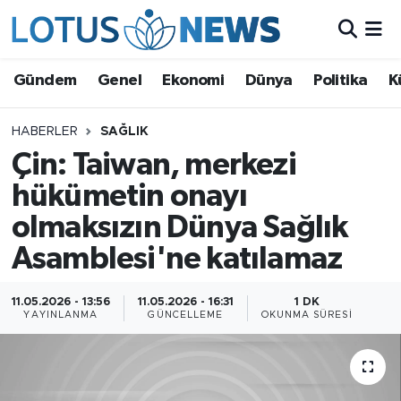
Genel
Gündem
Genel
Ekonomi
Dünya
Politika
K
Ekonomi
HABERLER
SAĞLIK
Çin: Taiwan, merkezi
Dünya
hükümetin onayı
Politika
olmaksızın Dünya Sağlık
Kültür - Sanat ve Tarih
Asamblesi'ne katılamaz
Yaşam
11.05.2026 - 13:56
11.05.2026 - 16:31
1 DK
YAYINLANMA
GÜNCELLEME
OKUNMA SÜRESI
Bilim ve Teknoloji
Çin Fuarları