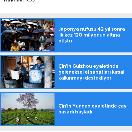
Japonya nüfusu 42 yıl sonra
ilk kez 120 milyonun altına
düştü
Çin'in Guizhou eyaletinde
geleneksel el sanatları kırsal
kalkınmayı destekliyor
Çin'in Yunnan eyaletinde çay
hasadı başladı