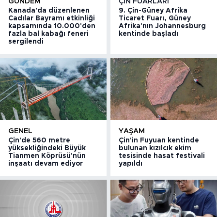
GÜNDEM
ÇIN FUARLARI
Kanada'da düzenlenen
9. Çin-Güney Afrika
Cadılar Bayramı etkinliği
Ticaret Fuarı, Güney
kapsamında 10.000'den
Afrika'nın Johannesburg
fazla bal kabağı feneri
kentinde başladı
sergilendi
GENEL
YAŞAM
Çin'de 560 metre
Çin'in Fuyuan kentinde
yüksekliğindeki Büyük
bulunan kızılcık ekim
Tianmen Köprüsü'nün
tesisinde hasat festivali
inşaatı devam ediyor
yapıldı