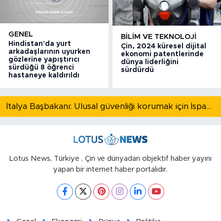
GENEL
BILIM VE TEKNOLOJI
Hindistan'da yurt
Çin, 2024 küresel dijital
arkadaşlarının uyurken
ekonomi patentlerinde
gözlerine yapıştırıcı
dünya liderliğini
sürdüğü 8 öğrenci
sürdürdü
hastaneye kaldırıldı
İtalya Başbakanı: Ulusal güvenliği korumak için İspanya ile Schengen kapsamındaki serbest dolaşımı askıya alıyoruz
Lotus News, Türkiye , Çin ve dünyadan objektif haber yayını
yapan bir internet haber portalıdır.