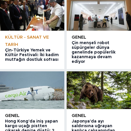
KÜLTÜR - SANAT VE
GENEL
Çin menşeli robot
TARIH
süpürgeler dünya
Çin-Türkiye Yemek ve
genelinde popülerlik
Kültür Festivali: İki kadim
kazanmaya devam
mutfağın dostluk sofrası
ediyor
GENEL
GENEL
Hong Kong'da iniş yapan
Japonya'da ayı
kargo uçağı pistten
saldırısına uğrayan
çıkarak denize düştü: 2
kaplıca çalışanından