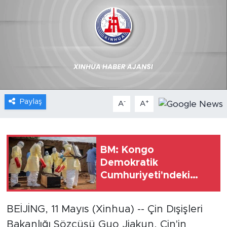
Gündem
Video
Sağlık
Foto Haber
Paylaş
-
+
A
A
Xinhua
Xinhua Türkiye
BM: Kongo
Demokratik
Seyahat
Cumhuriyeti'ndeki
güvenlik sorunları
Ebola müdahalesini
BEİJİNG, 11 Mayıs (Xinhua) -- Çin Dışişleri
engelliyor
Bakanlığı Sözcüsü Guo Jiakun, Çin'in