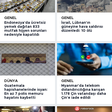
GENEL
GENEL
Endonezya'da ücretsiz
İsrail, Lübnan'ın
yemek dağıtan 833
güneyine hava saldırısı
mutfak hijyen sorunları
düzenledi: 10 ölü
nedeniyle kapatıldı
DÜNYA
GENEL
Guatemala
Myanmar'da telekom
hapishanelerinde isyan:
dolandırıcılığına karışan
En az 7 polis memuru
1.178 Çin vatandaşı daha
hayatını kaybetti
Çin'e iade edildi