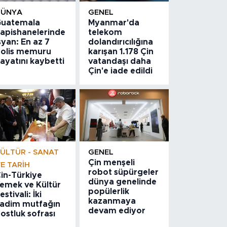
DÜNYA
GENEL
uatemala
Myanmar'da
apishanelerinde
telekom
syan: En az 7
dolandırıcılığına
olis memuru
karışan 1.178 Çin
ayatını kaybetti
vatandaşı daha
Çin'e iade edildi
ÜLTÜR - SANAT
GENEL
Çin menşeli
E TARIH
robot süpürgeler
in-Türkiye
dünya genelinde
emek ve Kültür
popülerlik
estivali: İki
kazanmaya
adim mutfağın
devam ediyor
ostluk sofrası