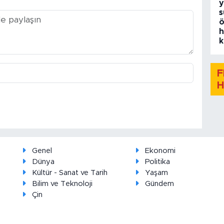
y
s
ö
h
k
F
H
Genel
Ekonomi
Dünya
Politika
Kültür - Sanat ve Tarih
Yaşam
Bilim ve Teknoloji
Gündem
Çin