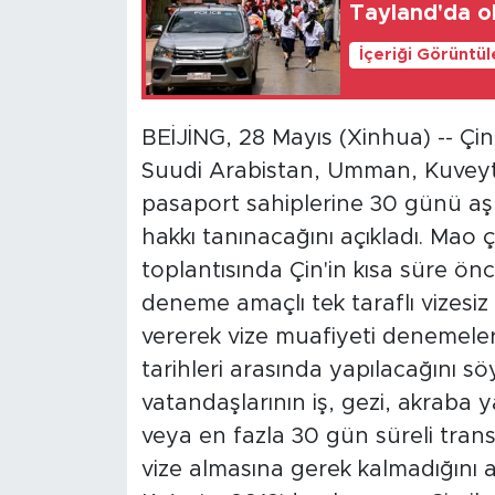
Tayland'da oku
İçeriği Görüntü
BEİJİNG, 28 Mayıs (Xinhua) -- Çin
Suudi Arabistan, Umman, Kuve
pasaport sahiplerine 30 günü aşma
hakkı tanınacağını açıkladı. Ma
toplantısında Çin'in kısa süre önc
deneme amaçlı tek taraflı vizesiz gir
vererek vize muafiyeti denemeler
tarihleri arasında yapılacağını sö
vatandaşlarının iş, gezi, akraba y
veya en fazla 30 gün süreli trans
vize almasına gerek kalmadığını aç