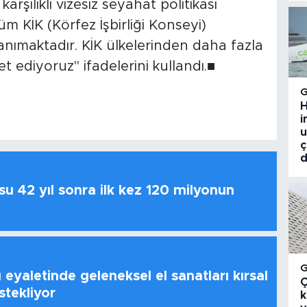
arşılıklı vizesiz seyahat politikası
üm KİK (Körfez İşbirliği Konseyi)
tanımaktadır. KİK ülkelerinden daha fazla
 ediyoruz" ifadelerini kullandı.■
H
i
u
ç
d
u 42 yıl sonra ilk kez 120 milyonun
 eyaletinde geleneksel el sanatları kırsal
Ç
stekliyor
k