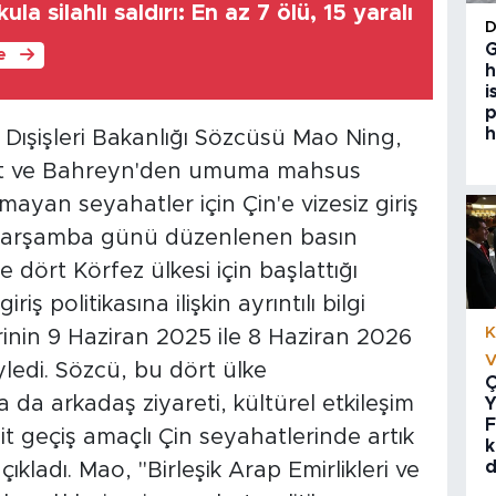
la silahlı saldırı: En az 7 ölü, 15 yaralı
G
le
h
i
p
h
 Dışişleri Bakanlığı Sözcüsü Mao Ning,
yt ve Bahreyn'den umuma mahsus
yan seyahatler için Çin'e vizesiz giriş
o çarşamba günü düzenlenen basın
e dört Körfez ülkesi için başlattığı
iş politikasına ilişkin ayrıntılı bilgi
K
inin 9 Haziran 2025 ile 8 Haziran 2026
V
yledi. Sözcü, bu dört ülke
Ç
a da arkadaş ziyareti, kültürel etkileşim
Y
F
it geçiş amaçlı Çin seyahatlerinde artık
k
d
ıkladı. Mao, "Birleşik Arap Emirlikleri ve