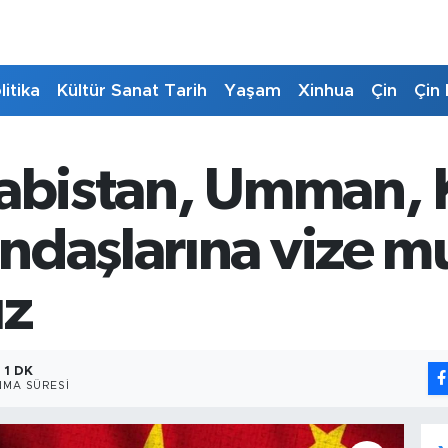
litika
Kültür Sanat Tarih
Yaşam
Xinhua
Çin
Çin 
rabistan, Umman, 
ndaşlarına vize mu
ız
1 DK
MA SÜRESI