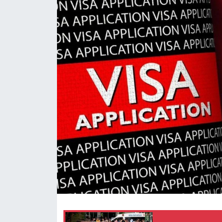
Gündem
Video
Sağlık
Foto Haber
Xinhua
Xinhua Türkiye
Seyahat