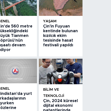
GENEL
YAŞAM
in'de 560 metre
Çin'in Fuyuan
üksekliğindeki
kentinde bulunan
üyük Tianmen
kızılcık ekim
öprüsü'nün
tesisinde hasat
nşaatı devam
festivali yapıldı
diyor
GENEL
BILIM VE
indistan'da yurt
TEKNOLOJI
rkadaşlarının
Çin, 2024 küresel
yurken
dijital ekonomi
özlerine
patentlerinde