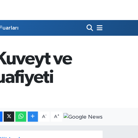
Fuarları
Kuveyt ve
afiyeti
-
+
A
A