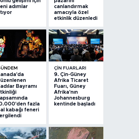
önlü gelişimi için
pazarını
eni adımlar
canlandırmak
tıyor
amacıyla özel
etkinlik düzenledi
GÜNDEM
ÇIN FUARLARI
anada'da
9. Çin-Güney
üzenlenen
Afrika Ticaret
adılar Bayramı
Fuarı, Güney
tkinliği
Afrika'nın
apsamında
Johannesburg
0.000'den fazla
kentinde başladı
al kabağı feneri
ergilendi