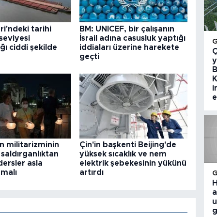
i'ndeki tarihi
BM: UNICEF, bir çalışanın
seviyesi
İsrail adına casusluk yaptığı
ğı ciddi şekilde
iddiaları üzerine harekete
Ç
geçti
y
B
K
i
e
n militarizminin
Çin'in başkenti Beijing'de
 saldırganlıktan
yüksek sıcaklık ve nem
dersler asla
elektrik şebekesinin yükünü
malı
artırdı
H
a
u
g