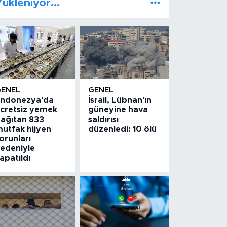
ükleniyor...
GENEL
GENEL
ndonezya'da
İsrail, Lübnan'ın
cretsiz yemek
güneyine hava
ağıtan 833
saldırısı
utfak hijyen
düzenledi: 10 ölü
orunları
edeniyle
apatıldı