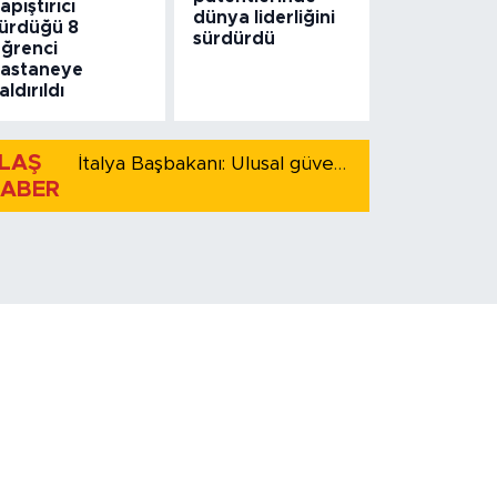
apıştırıcı
dünya liderliğini
ürdüğü 8
sürdürdü
ğrenci
astaneye
aldırıldı
LAŞ
İtalya Başbakanı: Ulusal güvenliği korumak için İspanya ile Schengen kapsamındaki serbest dolaşımı askıya alıyoruz
ABER