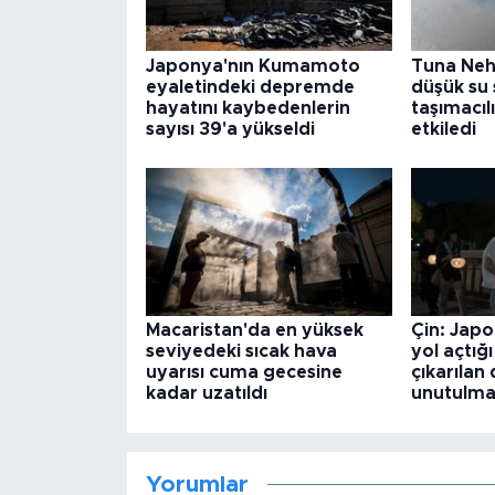
Japonya'nın Kumamoto
Tuna Nehr
eyaletindeki depremde
düşük su 
hayatını kaybedenlerin
taşımacılı
sayısı 39'a yükseldi
etkiledi
Macaristan'da en yüksek
Çin: Japo
seviyedeki sıcak hava
yol açtığı
uyarısı cuma gecesine
çıkarılan 
kadar uzatıldı
unutulma
Yorumlar