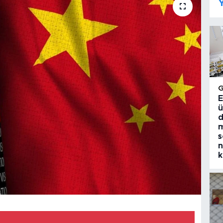
Y
E
ü
d
m
s
n
k