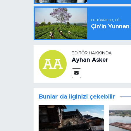
EDITÖRÜN SEÇTIĞI
Çin'in Yunnan
EDITÖR HAKKINDA
Ayhan Asker
Bunlar da ilginizi çekebilir