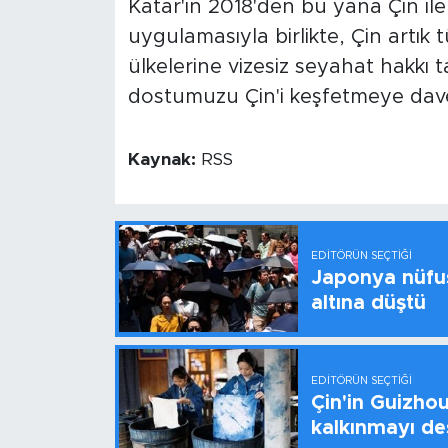
Katar'ın 2018'den bu yana Çin ile k
uygulamasıyla birlikte, Çin artık t
ülkelerine vizesiz seyahat hakkı 
dostumuzu Çin'i keşfetmeye davet
Kaynak:
RSS
EDITÖRÜN SEÇTIĞI
Japonya nüfus
altına düştü
EDITÖRÜN SEÇTIĞI
Çin'in Guizhou
kalkınmayı de