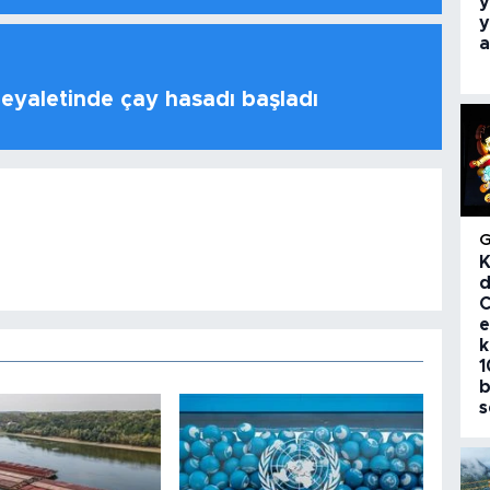
y
y
a
 eyaletinde çay hasadı başladı
K
d
C
e
k
1
b
s