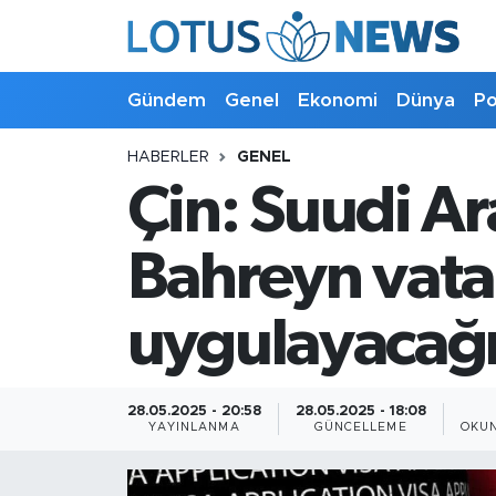
Genel
Gündem
Genel
Ekonomi
Dünya
Po
Ekonomi
HABERLER
GENEL
Çin: Suudi A
Dünya
Politika
Bahreyn vata
Kültür - Sanat ve Tarih
uygulayacağ
Yaşam
28.05.2025 - 20:58
28.05.2025 - 18:08
Bilim ve Teknoloji
YAYINLANMA
GÜNCELLEME
OKUN
Çin Fuarları