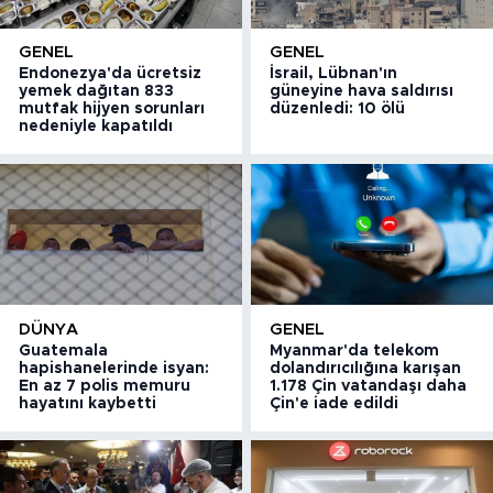
GENEL
GENEL
Endonezya'da ücretsiz
İsrail, Lübnan'ın
yemek dağıtan 833
güneyine hava saldırısı
mutfak hijyen sorunları
düzenledi: 10 ölü
nedeniyle kapatıldı
DÜNYA
GENEL
Guatemala
Myanmar'da telekom
hapishanelerinde isyan:
dolandırıcılığına karışan
En az 7 polis memuru
1.178 Çin vatandaşı daha
hayatını kaybetti
Çin'e iade edildi