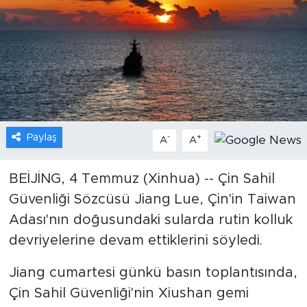
Gündem
Video
Sağlık
Foto Haber
Paylaş
-
+
A
A
Xinhua
BEİJİNG, 4 Temmuz (Xinhua) -- Çin Sahil
Güvenliği Sözcüsü Jiang Lue, Çin'in Taiwan
Xinhua Türkiye
Adası'nın doğusundaki sularda rutin kolluk
Seyahat
devriyelerine devam ettiklerini söyledi.
Jiang cumartesi günkü basın toplantısında,
Çin Sahil Güvenliği'nin Xiushan gemi