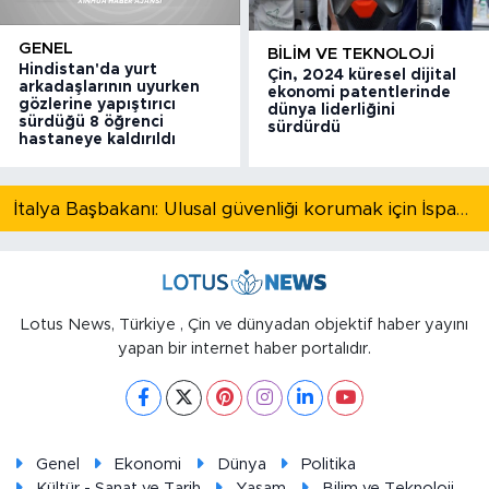
GENEL
BILIM VE TEKNOLOJI
Hindistan'da yurt
Çin, 2024 küresel dijital
arkadaşlarının uyurken
ekonomi patentlerinde
gözlerine yapıştırıcı
dünya liderliğini
sürdüğü 8 öğrenci
sürdürdü
hastaneye kaldırıldı
İtalya Başbakanı: Ulusal güvenliği korumak için İspanya ile Schengen kapsamındaki serbest dolaşımı askıya alıyoruz
Lotus News, Türkiye , Çin ve dünyadan objektif haber yayını
yapan bir internet haber portalıdır.
Genel
Ekonomi
Dünya
Politika
Kültür - Sanat ve Tarih
Yaşam
Bilim ve Teknoloji