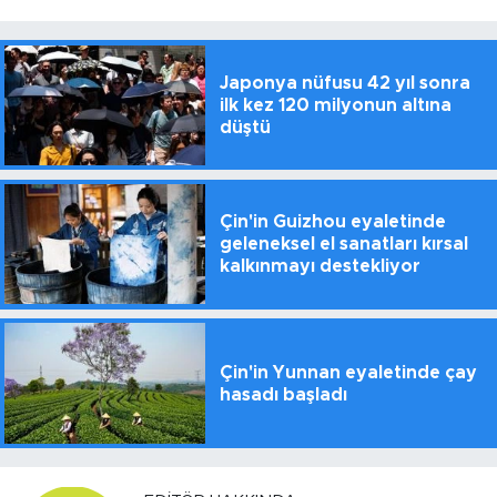
Japonya nüfusu 42 yıl sonra
ilk kez 120 milyonun altına
düştü
Çin'in Guizhou eyaletinde
geleneksel el sanatları kırsal
kalkınmayı destekliyor
Çin'in Yunnan eyaletinde çay
hasadı başladı