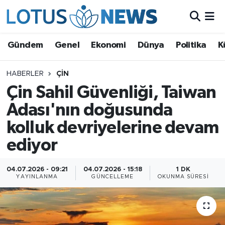
Genel
Gündem
Genel
Ekonomi
Dünya
Politika
K
Ekonomi
HABERLER
ÇIN
Çin Sahil Güvenliği, Taiwan
Dünya
Adası'nın doğusunda
Politika
kolluk devriyelerine devam
Kültür - Sanat ve Tarih
ediyor
Yaşam
04.07.2026 - 09:21
04.07.2026 - 15:18
1 DK
YAYINLANMA
GÜNCELLEME
OKUNMA SÜRESI
Bilim ve Teknoloji
Çin Fuarları