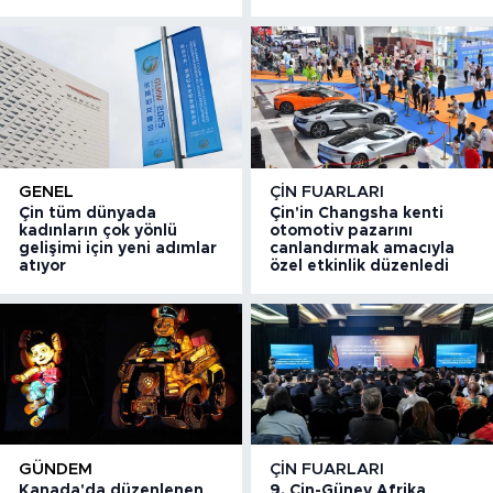
GENEL
ÇIN FUARLARI
Çin tüm dünyada
Çin'in Changsha kenti
kadınların çok yönlü
otomotiv pazarını
gelişimi için yeni adımlar
canlandırmak amacıyla
atıyor
özel etkinlik düzenledi
GÜNDEM
ÇIN FUARLARI
Kanada'da düzenlenen
9. Çin-Güney Afrika