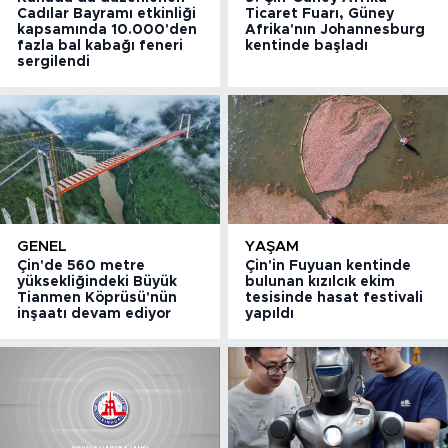
Cadılar Bayramı etkinliği
Ticaret Fuarı, Güney
kapsamında 10.000'den
Afrika'nın Johannesburg
fazla bal kabağı feneri
kentinde başladı
sergilendi
GENEL
YAŞAM
Çin'de 560 metre
Çin'in Fuyuan kentinde
yüksekliğindeki Büyük
bulunan kızılcık ekim
Tianmen Köprüsü'nün
tesisinde hasat festivali
inşaatı devam ediyor
yapıldı