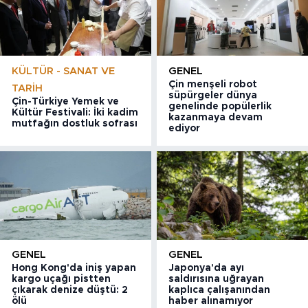
KÜLTÜR - SANAT VE
GENEL
Çin menşeli robot
TARIH
süpürgeler dünya
Çin-Türkiye Yemek ve
genelinde popülerlik
Kültür Festivali: İki kadim
kazanmaya devam
mutfağın dostluk sofrası
ediyor
GENEL
GENEL
Hong Kong'da iniş yapan
Japonya'da ayı
kargo uçağı pistten
saldırısına uğrayan
çıkarak denize düştü: 2
kaplıca çalışanından
ölü
haber alınamıyor