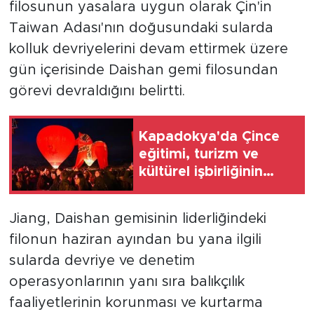
filosunun yasalara uygun olarak Çin'in
Taiwan Adası'nın doğusundaki sularda
kolluk devriyelerini devam ettirmek üzere
gün içerisinde Daishan gemi filosundan
görevi devraldığını belirtti.
Kapadokya'da Çince
eğitimi, turizm ve
kültürel işbirliğinin
katkısıyla öne çıkıyor
Jiang, Daishan gemisinin liderliğindeki
filonun haziran ayından bu yana ilgili
sularda devriye ve denetim
operasyonlarının yanı sıra balıkçılık
faaliyetlerinin korunması ve kurtarma