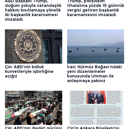
ABD Başkanı Trump,
Trump, polisilikon
doğum yoluyla vatandaşlık
ithalatına yüzde 15 gümrük
hakkını kısıtlamaya yönelik
vergisi getiren başkanlık
iki başkanlık kararnamesi
kararnamesini imzaladı
imzaladı
Çin: ABD'nin kolluk
İran: Hürmüz Boğazı'ndaki
kuvvetleriyle işbirliğine
yeni düzenlemeler
açığız
konusunda Umman ile
anlaşmaya yakınız
Çin: ABD'nin devlet gücünü
Çin'in Ankara Büyükelçisi,