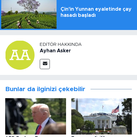
Çin'in Yunnan eyaletinde çay
hasadı başladı
EDITÖR HAKKINDA
Ayhan Asker
Bunlar da ilginizi çekebilir