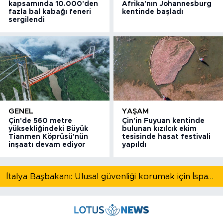
kapsamında 10.000'den
Afrika'nın Johannesburg
fazla bal kabağı feneri
kentinde başladı
sergilendi
GENEL
YAŞAM
Çin'de 560 metre
Çin'in Fuyuan kentinde
yüksekliğindeki Büyük
bulunan kızılcık ekim
Tianmen Köprüsü'nün
tesisinde hasat festivali
inşaatı devam ediyor
yapıldı
İtalya Başbakanı: Ulusal güvenliği korumak için İspanya ile Schengen kapsamındaki serbest dolaşımı askıya alıyoruz