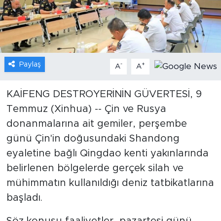
Gündem
Video
Paylaş
-
+
A
A
Sağlık
Foto Haber
KAİFENG DESTROYERİNİN GÜVERTESİ, 9
Temmuz (Xinhua) -- Çin ve Rusya
Xinhua
donanmalarına ait gemiler, perşembe
günü Çin'in doğusundaki Shandong
Xinhua Türkiye
eyaletine bağlı Qingdao kenti yakınlarında
belirlenen bölgelerde gerçek silah ve
Seyahat
mühimmatın kullanıldığı deniz tatbikatlarına
başladı.
Söz konusu faaliyetler, pazartesi günü