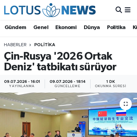
Genel
Gündem
Genel
Ekonomi
Dünya
Politika
K
Ekonomi
HABERLER
POLITIKA
Çin-Rusya '2026 Ortak
Dünya
Deniz' tatbikatı sürüyor
Politika
09.07.2026 - 16:01
09.07.2026 - 18:14
1 DK
Kültür - Sanat ve Tarih
YAYINLANMA
GÜNCELLEME
OKUNMA SÜRESI
Yaşam
Bilim ve Teknoloji
Çin Fuarları