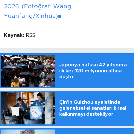
2026. (Fotoğraf: Wang
Yuanfang/Xinhua)■
Kaynak:
RSS
Japonya nüfusu 42 yıl sonra
ilk kez 120 milyonun altına
düştü
Çin'in Guizhou eyaletinde
geleneksel el sanatları kırsal
kalkınmayı destekliyor