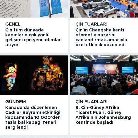
GENEL
ÇIN FUARLARI
Çin tüm dünyada
Çin'in Changsha kenti
kadınların çok yönlü
otomotiv pazarını
gelişimi için yeni adımlar
canlandırmak amacıyla
atıyor
özel etkinlik düzenledi
GÜNDEM
ÇIN FUARLARI
Kanada'da düzenlenen
9. Çin-Güney Afrika
Cadılar Bayramı etkinliği
Ticaret Fuarı, Güney
kapsamında 10.000'den
Afrika'nın Johannesburg
fazla bal kabağı feneri
kentinde başladı
sergilendi