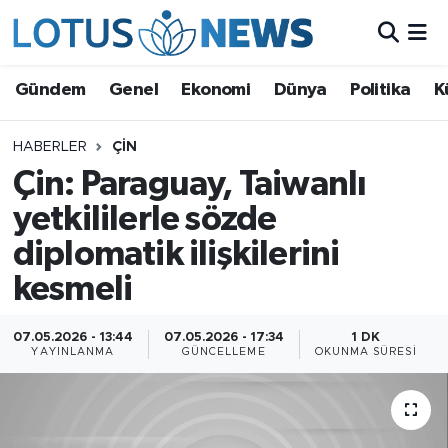
Genel
Gündem
Genel
Ekonomi
Dünya
Politika
K
Ekonomi
HABERLER
ÇIN
Çin: Paraguay, Taiwanlı
Dünya
yetkililerle sözde
Politika
diplomatik ilişkilerini
Kültür - Sanat ve Tarih
kesmeli
Yaşam
07.05.2026 - 13:44
07.05.2026 - 17:34
1 DK
YAYINLANMA
GÜNCELLEME
OKUNMA SÜRESI
Bilim ve Teknoloji
Çin Fuarları