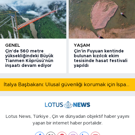
GENEL
YAŞAM
Çin'de 560 metre
Çin'in Fuyuan kentinde
yüksekliğindeki Büyük
bulunan kızılcık ekim
Tianmen Köprüsü'nün
tesisinde hasat festivali
inşaatı devam ediyor
yapıldı
İtalya Başbakanı: Ulusal güvenliği korumak için İspanya ile Schengen kapsamındaki serbest dolaşımı askıya alıyoruz
Lotus News, Türkiye , Çin ve dünyadan objektif haber yayını
yapan bir internet haber portalıdır.