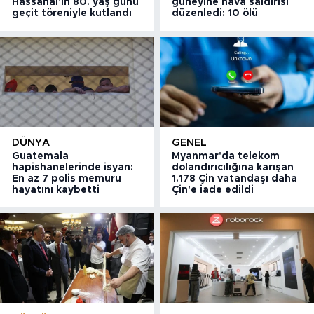
Hassanal'ın 80. yaş günü
güneyine hava saldırısı
geçit töreniyle kutlandı
düzenledi: 10 ölü
DÜNYA
GENEL
Guatemala
Myanmar'da telekom
hapishanelerinde isyan:
dolandırıcılığına karışan
En az 7 polis memuru
1.178 Çin vatandaşı daha
hayatını kaybetti
Çin'e iade edildi