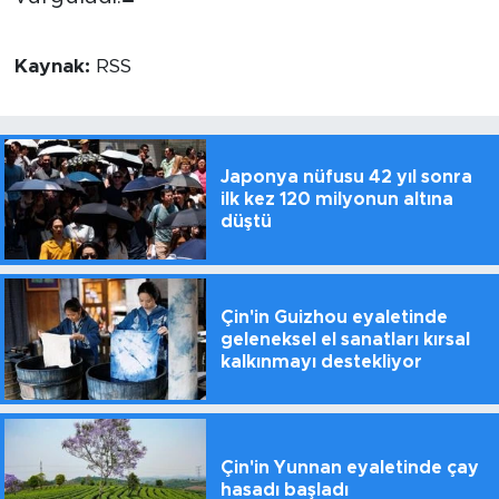
Kaynak:
RSS
Japonya nüfusu 42 yıl sonra
ilk kez 120 milyonun altına
düştü
Çin'in Guizhou eyaletinde
geleneksel el sanatları kırsal
kalkınmayı destekliyor
Çin'in Yunnan eyaletinde çay
hasadı başladı