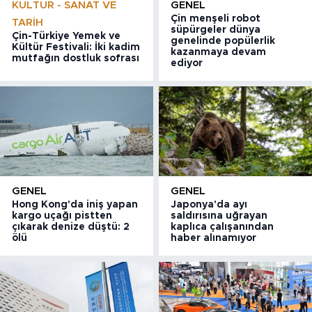
KÜLTÜR - SANAT VE
GENEL
Çin menşeli robot
TARIH
süpürgeler dünya
Çin-Türkiye Yemek ve
genelinde popülerlik
Kültür Festivali: İki kadim
kazanmaya devam
mutfağın dostluk sofrası
ediyor
GENEL
GENEL
Hong Kong'da iniş yapan
Japonya'da ayı
kargo uçağı pistten
saldırısına uğrayan
çıkarak denize düştü: 2
kaplıca çalışanından
ölü
haber alınamıyor