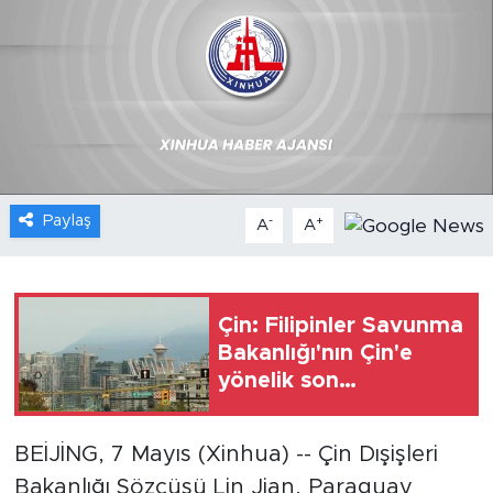
Gündem
Video
Sağlık
Foto Haber
Paylaş
-
+
A
A
Xinhua
Xinhua Türkiye
Çin: Filipinler Savunma
Bakanlığı'nın Çin'e
Seyahat
yönelik son
açıklamalarını
kınıyoruz
BEİJİNG, 7 Mayıs (Xinhua) -- Çin Dışişleri
Bakanlığı Sözcüsü Lin Jian, Paraguay