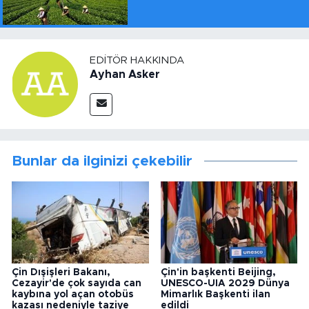
EDITÖR HAKKINDA
Ayhan Asker
Bunlar da ilginizi çekebilir
Çin Dışişleri Bakanı,
Çin'in başkenti Beijing,
Cezayir'de çok sayıda can
UNESCO-UIA 2029 Dünya
kaybına yol açan otobüs
Mimarlık Başkenti ilan
kazası nedeniyle taziye
edildi