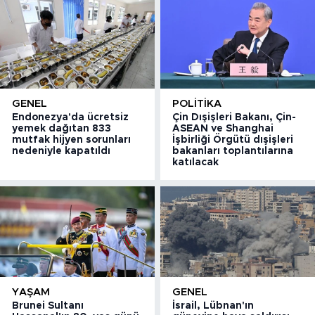
GENEL
POLITIKA
Endonezya'da ücretsiz
Çin Dışişleri Bakanı, Çin-
yemek dağıtan 833
ASEAN ve Shanghai
mutfak hijyen sorunları
İşbirliği Örgütü dışişleri
nedeniyle kapatıldı
bakanları toplantılarına
katılacak
YAŞAM
GENEL
Brunei Sultanı
İsrail, Lübnan'ın