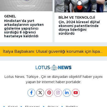
GENEL
BILIM VE TEKNOLOJI
Hindistan'da yurt
Çin, 2024 küresel dijital
arkadaşlarının uyurken
ekonomi patentlerinde
gözlerine yapıştırıcı
dünya liderliğini
sürdüğü 8 öğrenci
sürdürdü
hastaneye kaldırıldı
İtalya Başbakanı: Ulusal güvenliği korumak için İspanya ile Schengen kapsamındaki serbest dolaşımı askıya alıyoruz
Lotus News, Türkiye , Çin ve dünyadan objektif haber yayını
yapan bir internet haber portalıdır.