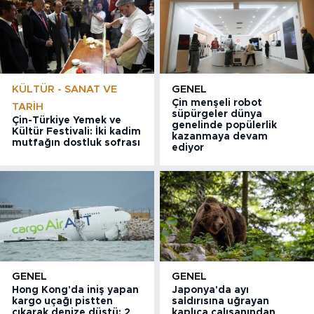
KÜLTÜR - SANAT VE
GENEL
Çin menşeli robot
TARIH
süpürgeler dünya
Çin-Türkiye Yemek ve
genelinde popülerlik
Kültür Festivali: İki kadim
kazanmaya devam
mutfağın dostluk sofrası
ediyor
GENEL
GENEL
Hong Kong'da iniş yapan
Japonya'da ayı
kargo uçağı pistten
saldırısına uğrayan
çıkarak denize düştü: 2
kaplıca çalışanından