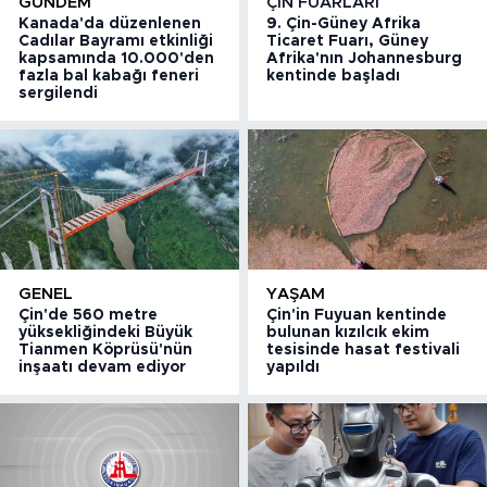
GÜNDEM
ÇIN FUARLARI
Kanada'da düzenlenen
9. Çin-Güney Afrika
Cadılar Bayramı etkinliği
Ticaret Fuarı, Güney
kapsamında 10.000'den
Afrika'nın Johannesburg
fazla bal kabağı feneri
kentinde başladı
sergilendi
GENEL
YAŞAM
Çin'de 560 metre
Çin'in Fuyuan kentinde
yüksekliğindeki Büyük
bulunan kızılcık ekim
Tianmen Köprüsü'nün
tesisinde hasat festivali
inşaatı devam ediyor
yapıldı