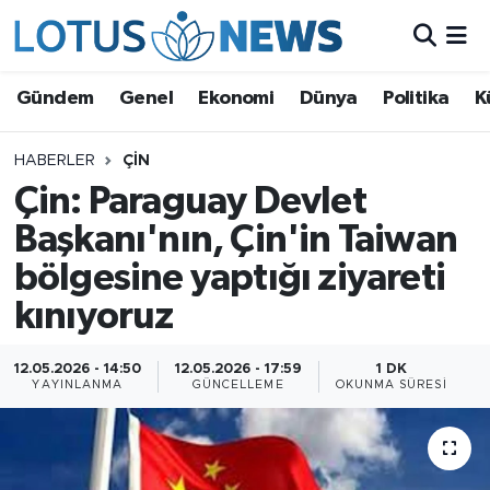
Genel
Gündem
Genel
Ekonomi
Dünya
Politika
K
Ekonomi
HABERLER
ÇIN
Çin: Paraguay Devlet
Dünya
Başkanı'nın, Çin'in Taiwan
Politika
bölgesine yaptığı ziyareti
Kültür - Sanat ve Tarih
kınıyoruz
Yaşam
12.05.2026 - 14:50
12.05.2026 - 17:59
1 DK
YAYINLANMA
GÜNCELLEME
OKUNMA SÜRESI
Bilim ve Teknoloji
Çin Fuarları