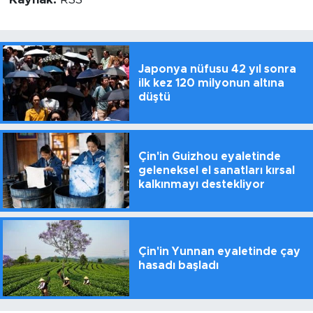
Japonya nüfusu 42 yıl sonra
ilk kez 120 milyonun altına
düştü
Çin'in Guizhou eyaletinde
geleneksel el sanatları kırsal
kalkınmayı destekliyor
Çin'in Yunnan eyaletinde çay
hasadı başladı