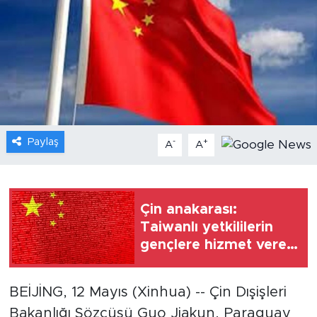
Gündem
Video
Sağlık
Foto Haber
Paylaş
-
+
A
A
Xinhua
Xinhua Türkiye
Çin anakarası:
Taiwanlı yetkililerin
Seyahat
gençlere hizmet veren
internet sitesini
engellemesine karşıyız
BEİJİNG, 12 Mayıs (Xinhua) -- Çin Dışişleri
Bakanlığı Sözcüsü Guo Jiakun, Paraguay