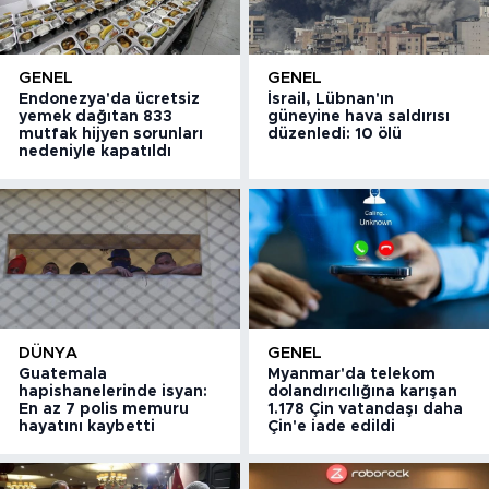
GENEL
GENEL
Endonezya'da ücretsiz
İsrail, Lübnan'ın
yemek dağıtan 833
güneyine hava saldırısı
mutfak hijyen sorunları
düzenledi: 10 ölü
nedeniyle kapatıldı
DÜNYA
GENEL
Guatemala
Myanmar'da telekom
hapishanelerinde isyan:
dolandırıcılığına karışan
En az 7 polis memuru
1.178 Çin vatandaşı daha
hayatını kaybetti
Çin'e iade edildi