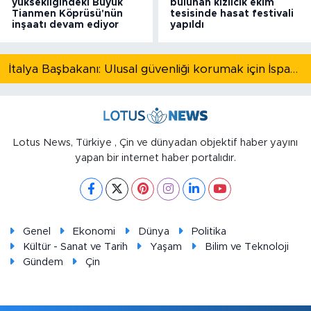
yüksekliğindeki Büyük
bulunan kızılcık ekim
Tianmen Köprüsü'nün
tesisinde hasat festivali
inşaatı devam ediyor
yapıldı
İtalya Başbakanı: Ulusal güvenliği korumak için İspanya ile Schengen kapsamındaki serbest dolaşımı askıya alıyoruz
Lotus News, Türkiye , Çin ve dünyadan objektif haber yayını
yapan bir internet haber portalıdır.
Genel
Ekonomi
Dünya
Politika
Kültür - Sanat ve Tarih
Yaşam
Bilim ve Teknoloji
Gündem
Çin