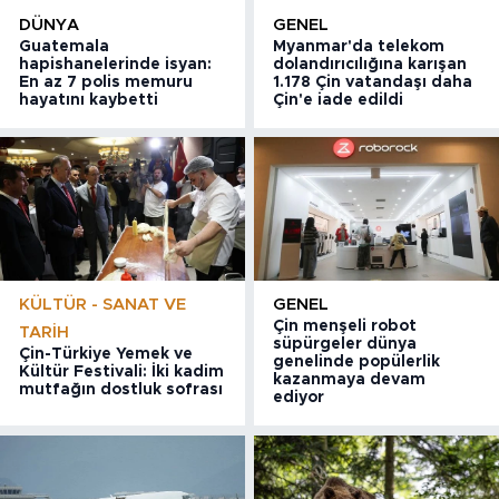
DÜNYA
GENEL
Guatemala
Myanmar'da telekom
hapishanelerinde isyan:
dolandırıcılığına karışan
En az 7 polis memuru
1.178 Çin vatandaşı daha
hayatını kaybetti
Çin'e iade edildi
KÜLTÜR - SANAT VE
GENEL
Çin menşeli robot
TARIH
süpürgeler dünya
Çin-Türkiye Yemek ve
genelinde popülerlik
Kültür Festivali: İki kadim
kazanmaya devam
mutfağın dostluk sofrası
ediyor