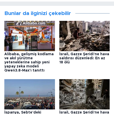
Bunlar da ilginizi çekebilir
Alibaba, gelişmiş kodlama
İsrail, Gazze Şeridi'ne hava
ve akıl yürütme
saldırısı düzenledi: En az
yeteneklerine sahip yeni
18 ölü
yapay zeka modeli
Qwen3.8-Max'ı tanıttı
İspanya, Sebte'deki
İsrail, Gazze Şeridi'ne hava