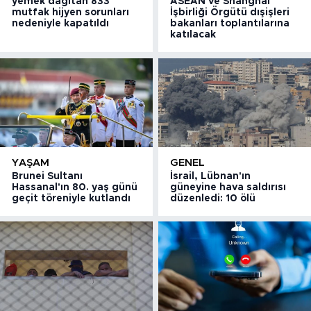
yemek dağıtan 833
ASEAN ve Shanghai
mutfak hijyen sorunları
İşbirliği Örgütü dışişleri
nedeniyle kapatıldı
bakanları toplantılarına
katılacak
YAŞAM
GENEL
Brunei Sultanı
İsrail, Lübnan'ın
Hassanal'ın 80. yaş günü
güneyine hava saldırısı
geçit töreniyle kutlandı
düzenledi: 10 ölü