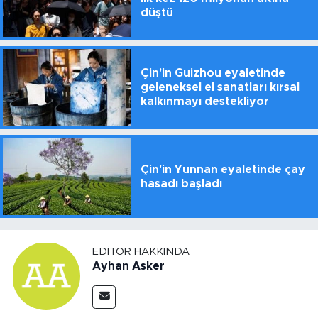
düştü
Çin'in Guizhou eyaletinde
geleneksel el sanatları kırsal
kalkınmayı destekliyor
Çin'in Yunnan eyaletinde çay
hasadı başladı
EDITÖR HAKKINDA
Ayhan Asker