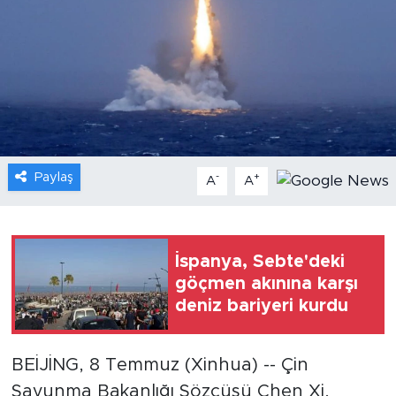
Gündem
Video
Sağlık
Foto Haber
Paylaş
-
+
A
A
Xinhua
Xinhua Türkiye
İspanya, Sebte'deki
göçmen akınına karşı
Seyahat
deniz bariyeri kurdu
BEİJİNG, 8 Temmuz (Xinhua) -- Çin
Savunma Bakanlığı Sözcüsü Chen Xi,