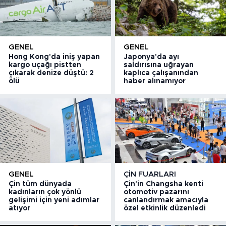
GENEL
GENEL
Hong Kong'da iniş yapan
Japonya'da ayı
kargo uçağı pistten
saldırısına uğrayan
çıkarak denize düştü: 2
kaplıca çalışanından
ölü
haber alınamıyor
GENEL
ÇIN FUARLARI
Çin tüm dünyada
Çin'in Changsha kenti
kadınların çok yönlü
otomotiv pazarını
gelişimi için yeni adımlar
canlandırmak amacıyla
atıyor
özel etkinlik düzenledi