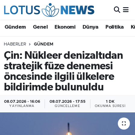
Genel
Gündem
Genel
Ekonomi
Dünya
Politika
K
Ekonomi
HABERLER
GÜNDEM
Çin: Nükleer denizaltıdan
Dünya
stratejik füze denemesi
Politika
öncesinde ilgili ülkelere
Kültür - Sanat ve Tarih
bildirimde bulunuldu
Yaşam
08.07.2026 - 16:06
08.07.2026 - 17:55
1 DK
YAYINLANMA
GÜNCELLEME
OKUNMA SÜRESI
Bilim ve Teknoloji
Çin Fuarları