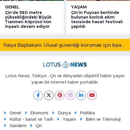
GENEL
YAŞAM
Çin'de 560 metre
Çin'in Fuyuan kentinde
yüksekliğindeki Büyük
bulunan kızılcık ekim
Tianmen Köprüsü'nün
tesisinde hasat festivali
inşaatı devam ediyor
yapıldı
İtalya Başbakanı: Ulusal güvenliği korumak için İspanya ile Schengen kapsamındaki serbest dolaşımı askıya alıyoruz
Lotus News, Türkiye , Çin ve dünyadan objektif haber yayını
yapan bir internet haber portalıdır.
Genel
Ekonomi
Dünya
Politika
Kültür - Sanat ve Tarih
Yaşam
Bilim ve Teknoloji
Gündem
Çin