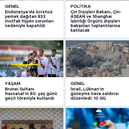
GENEL
POLITIKA
Endonezya'da ücretsiz
Çin Dışişleri Bakanı, Çin-
yemek dağıtan 833
ASEAN ve Shanghai
mutfak hijyen sorunları
İşbirliği Örgütü dışişleri
nedeniyle kapatıldı
bakanları toplantılarına
katılacak
YAŞAM
GENEL
Brunei Sultanı
İsrail, Lübnan'ın
Hassanal'ın 80. yaş günü
güneyine hava saldırısı
geçit töreniyle kutlandı
düzenledi: 10 ölü