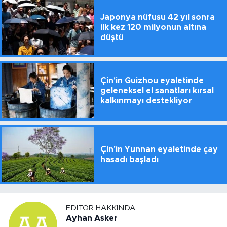
Japonya nüfusu 42 yıl sonra
ilk kez 120 milyonun altına
düştü
Çin'in Guizhou eyaletinde
geleneksel el sanatları kırsal
kalkınmayı destekliyor
Çin'in Yunnan eyaletinde çay
hasadı başladı
EDITÖR HAKKINDA
Ayhan Asker