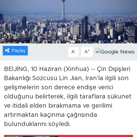
Gündem
Video
Sağlık
Paylaş
-
+
A
A
Foto Haber
BEİJİNG, 10 Haziran (Xinhua) -- Çin Dışişleri
Xinhua
Bakanlığı Sözcüsü Lin Jian, İran'la ilgili son
gelişmelerin son derece endişe verici
Xinhua Türkiye
olduğunu belirterek, ilgili taraflara sükunet
Seyahat
ve itidali elden bırakmama ve gerilimi
artırmaktan kaçınma çağrısında
bulunduklarını söyledi.