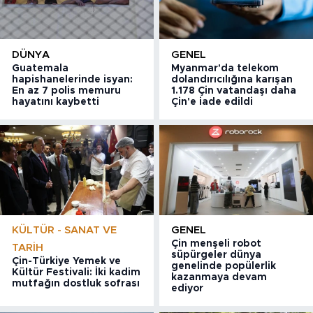
DÜNYA
GENEL
Guatemala
Myanmar'da telekom
hapishanelerinde isyan:
dolandırıcılığına karışan
En az 7 polis memuru
1.178 Çin vatandaşı daha
hayatını kaybetti
Çin'e iade edildi
KÜLTÜR - SANAT VE
GENEL
Çin menşeli robot
TARIH
süpürgeler dünya
Çin-Türkiye Yemek ve
genelinde popülerlik
Kültür Festivali: İki kadim
kazanmaya devam
mutfağın dostluk sofrası
ediyor