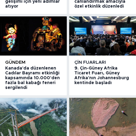
gelişimi için yeni adımlar
canlandırmak amacıyla
atıyor
özel etkinlik düzenledi
GÜNDEM
ÇIN FUARLARI
Kanada'da düzenlenen
9. Çin-Güney Afrika
Cadılar Bayramı etkinliği
Ticaret Fuarı, Güney
kapsamında 10.000'den
Afrika'nın Johannesburg
fazla bal kabağı feneri
kentinde başladı
sergilendi