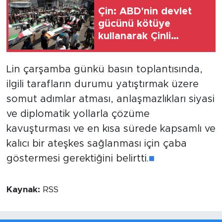
Çin: ABD'nin devlet
gücünü kötüye
kullanarak Çinli
şirketleri hedef
almasına kesinlikle
Lin çarşamba günkü basın toplantısında,
karşıyız
ilgili tarafların durumu yatıştırmak üzere
somut adımlar atması, anlaşmazlıkları siyasi
ve diplomatik yollarla çözüme
kavuşturması ve en kısa sürede kapsamlı ve
kalıcı bir ateşkes sağlanması için çaba
göstermesi gerektiğini belirtti.
■
Kaynak:
RSS