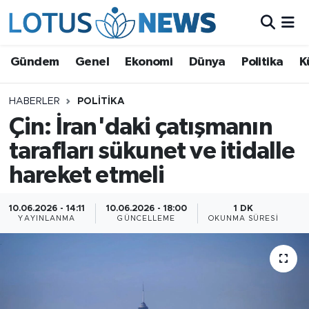
Genel
Gündem
Genel
Ekonomi
Dünya
Politika
K
Ekonomi
HABERLER
POLITIKA
Çin: İran'daki çatışmanın
Dünya
tarafları sükunet ve itidalle
Politika
hareket etmeli
Kültür - Sanat ve Tarih
10.06.2026 - 14:11
10.06.2026 - 18:00
1 DK
YAYINLANMA
GÜNCELLEME
OKUNMA SÜRESI
Yaşam
Bilim ve Teknoloji
Çin Fuarları