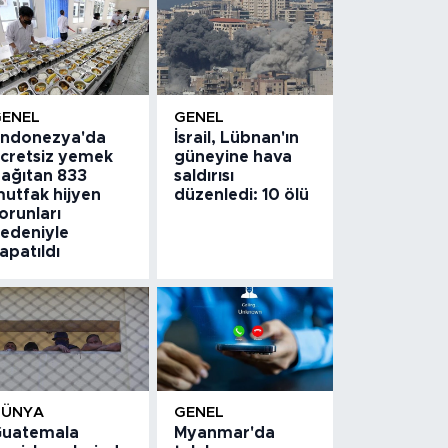
GENEL
GENEL
ndonezya'da
İsrail, Lübnan'ın
cretsiz yemek
güneyine hava
ağıtan 833
saldırısı
utfak hijyen
düzenledi: 10 ölü
orunları
edeniyle
apatıldı
DÜNYA
GENEL
uatemala
Myanmar'da