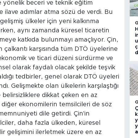
e yönelik beceri ve teknik eğitim
 ilave adımlar atma sözü de verdi. Bu
 gelişmiş ülkeler için yeni kalkınma
H
ırken, aynı zamanda küresel ticaretin
i
 ivmeye katkıda bulunmayı amaçlıyor. Çin,
u
ç
n çalkantı karşısında tüm DTÖ üyelerine
d
 ekonomik ve ticari düzeni sürdürme ve
sel olarak faydalı olacak şekilde teşvik
ldığı tedbirler, genel olarak DTÖ üyeleri
ı. Gelişmekte olan ülkelerin karşılaştığı
belirsizliklere dikkat çeken en az
e diğer ekonomilerin temsilcileri de söz
Ç
mnuniyeti dile getirdi. Çin'in
k
y
lciler, daha fazla ülkeden, küresel
y
ir gelişimini ilerletmek üzere en az
a