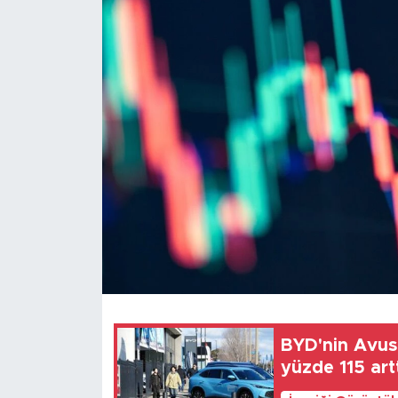
Gündem
Video
Sağlık
Foto Haber
Xinhua
Xinhua Türkiye
Seyahat
BYD'nin Avust
yüzde 115 art