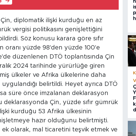
h
le
i
p
h
in, diplomatik ilişki kurduğu en az
ük vergisi politikasını genişlettiğini
ldirdi. Söz konusu karara göre sıfır
n oranı yüzde 98'den yüzde 100'e
e'de düzenlenen DTÖ toplantısında Çin
ralık 2024 tarihinde yürürlüğe giren
K
işmiş ülkeler ve Afrika ülkelerine daha
V
uygulandığı belirtildi. Heyet ayrıca DTÖ
Ç
 kısa süre önce imzalanan deklarasyon
Y
F
su deklarasyonda Çin, yüzde sıfır gümrük
k
d
lişki kurduğu 53 Afrika ülkesinin
şletmeye hazır olduğunu belirtmişti.
e ek olarak, mal ticaretini teşvik etmek ve