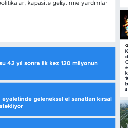
politikalar, kapasite geliştirme yardımları
K
d
C
u 42 yıl sonra ilk kez 120 milyonun
e
k
1
b
s
 eyaletinde geleneksel el sanatları kırsal
stekliyor