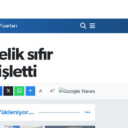
Fuarları
lik sıfır
şletti
-
+
A
A
ükleniyor...