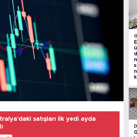
E
ü
d
m
s
n
k
ralya'daki satışları ilk yedi ayda
tı
G