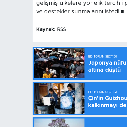
gelişmiş ülkelere yönelik tercihli 
ve destekler sunmalarını istedi.■
Kaynak:
RSS
EDITÖRÜN SEÇTIĞI
Japonya nüfus
altına düştü
EDITÖRÜN SEÇTIĞI
Çin'in Guizhou
kalkınmayı de