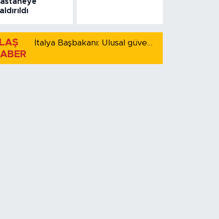
astaneye
aldırıldı
LAŞ
İtalya Başbakanı: Ulusal güvenliği korumak için İspanya ile Schengen kapsamındaki serbest dolaşımı askıya alıyoruz
ABER