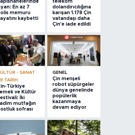
apishanelerinde
telekom
syan: En az 7
dolandırıcılığına
olis memuru
karışan 1.178 Çin
ayatını kaybetti
vatandaşı daha
Çin'e iade edildi
ÜLTÜR - SANAT
GENEL
Çin menşeli
E TARIH
robot süpürgeler
in-Türkiye
dünya genelinde
emek ve Kültür
popülerlik
estivali: İki
kazanmaya
adim mutfağın
devam ediyor
ostluk sofrası