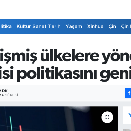
litika
Kültür Sanat Tarih
Yaşam
Xinhua
Çin
Çin 
işmiş ülkelere yöne
i politikasını geni
2 DK
A SÜRESI
Y