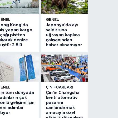
GENEL
GENEL
ong Kong'da
Japonya'da ayı
niş yapan kargo
saldırısına
çağı pistten
uğrayan kaplıca
ıkarak denize
çalışanından
üştü: 2 ölü
haber alınamıyor
GENEL
ÇIN FUARLARI
in tüm dünyada
Çin'in Changsha
adınların çok
kenti otomotiv
önlü gelişimi için
pazarını
eni adımlar
canlandırmak
tıyor
amacıyla özel
etkinlik düzenledi