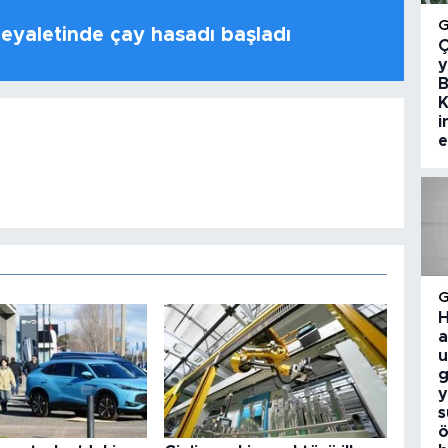
 eyaletinde çay hasadı başladı
Ç
y
B
K
i
e
H
a
u
g
y
s
ö