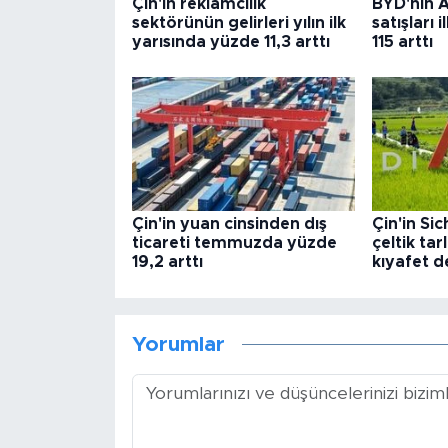
Çin'in reklamcılık
BYD'nin A
sektörünün gelirleri yılın ilk
satışları
yarısında yüzde 11,3 arttı
115 arttı
Çin'in yuan cinsinden dış
Çin'in Si
ticareti temmuzda yüzde
çeltik tar
19,2 arttı
kıyafet d
Yorumlar