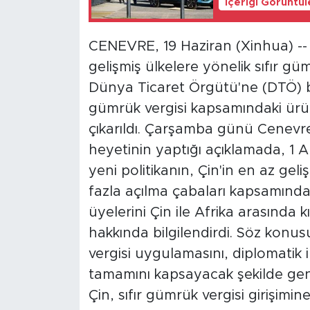
İçeriği Görüntü
CENEVRE, 19 Haziran (Xinhua) -- Ç
gelişmiş ülkelere yönelik sıfır gümr
Dünya Ticaret Örgütü'ne (DTÖ) bi
gümrük vergisi kapsamındaki ürü
çıkarıldı. Çarşamba günü Cenevr
heyetinin yaptığı açıklamada, 1 A
yeni politikanın, Çin'in en az gel
fazla açılma çabaları kapsamında 
üyelerini Çin ile Afrika arasında
hakkında bilgilendirdi. Söz konu
vergisi uygulamasını, diplomatik i
tamamını kapsayacak şekilde geni
Çin, sıfır gümrük vergisi girişimin