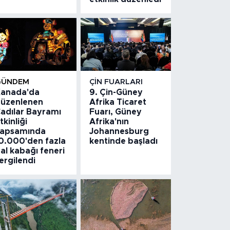
GÜNDEM
ÇIN FUARLARI
anada'da
9. Çin-Güney
üzenlenen
Afrika Ticaret
adılar Bayramı
Fuarı, Güney
tkinliği
Afrika'nın
apsamında
Johannesburg
0.000'den fazla
kentinde başladı
al kabağı feneri
ergilendi