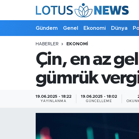
Genel
Gündem
Genel
Ekonomi
Dünya
Po
Ekonomi
HABERLER
EKONOMI
Çin, en az gel
Dünya
Politika
gümrük vergis
Kültür - Sanat ve Tarih
19.06.2025 - 18:22
19.06.2025 - 18:02
YAYINLANMA
GÜNCELLEME
OKUNM
Yaşam
Bilim ve Teknoloji
Çin Fuarları