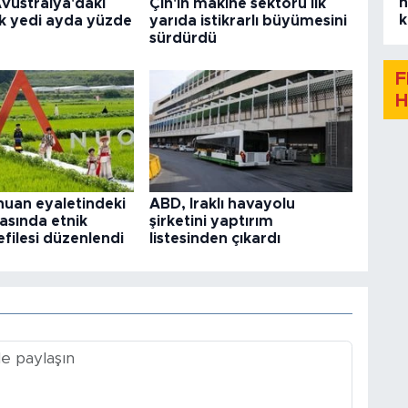
h
vustralya'daki
Çin'in makine sektörü ilk
k
 ilk yedi ayda yüzde
yarıda istikrarlı büyümesini
sürdürdü
F
H
chuan eyaletindeki
ABD, Iraklı havayolu
lasında etnik
şirketini yaptırım
efilesi düzenlendi
listesinden çıkardı