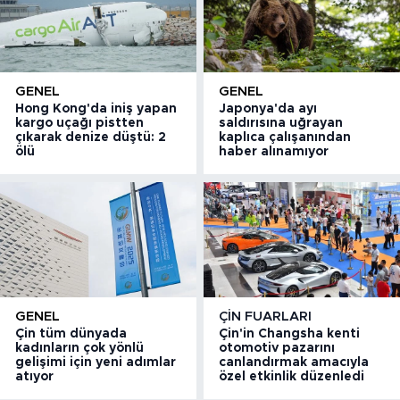
GENEL
GENEL
Hong Kong'da iniş yapan
Japonya'da ayı
kargo uçağı pistten
saldırısına uğrayan
çıkarak denize düştü: 2
kaplıca çalışanından
ölü
haber alınamıyor
GENEL
ÇIN FUARLARI
Çin tüm dünyada
Çin'in Changsha kenti
kadınların çok yönlü
otomotiv pazarını
gelişimi için yeni adımlar
canlandırmak amacıyla
atıyor
özel etkinlik düzenledi