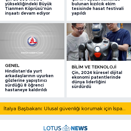
yüksekliğindeki Büyük
bulunan kızılcık ekim
Tianmen Köprüsü'nün
tesisinde hasat festivali
inşaatı devam ediyor
yapıldı
GENEL
BILIM VE TEKNOLOJI
Hindistan'da yurt
Çin, 2024 küresel dijital
arkadaşlarının uyurken
ekonomi patentlerinde
gözlerine yapıştırıcı
dünya liderliğini
sürdüğü 8 öğrenci
sürdürdü
hastaneye kaldırıldı
İtalya Başbakanı: Ulusal güvenliği korumak için İspanya ile Schengen kapsamındaki serbest dolaşımı askıya alıyoruz