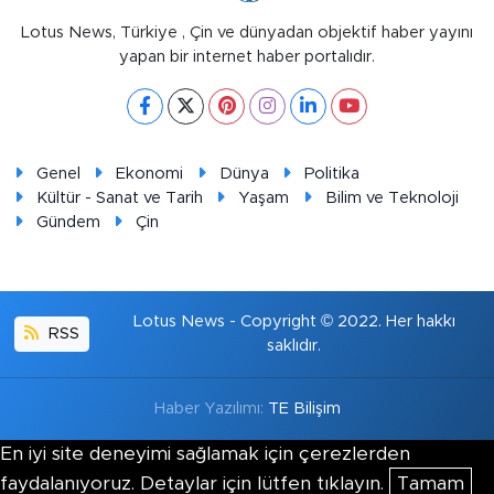
Lotus News, Türkiye , Çin ve dünyadan objektif haber yayını
yapan bir internet haber portalıdır.
Genel
Ekonomi
Dünya
Politika
Kültür - Sanat ve Tarih
Yaşam
Bilim ve Teknoloji
Gündem
Çin
Lotus News - Copyright © 2022. Her hakkı
RSS
saklıdır.
Haber Yazılımı:
TE Bilişim
En iyi site deneyimi sağlamak için çerezlerden
faydalanıyoruz. Detaylar için lütfen tıklayın.
Tamam