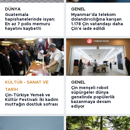
DÜNYA
GENEL
Guatemala
Myanmar'da telekom
hapishanelerinde isyan:
dolandırıcılığına karışan
En az 7 polis memuru
1.178 Çin vatandaşı daha
hayatını kaybetti
Çin'e iade edildi
KÜLTÜR - SANAT VE
GENEL
Çin menşeli robot
TARIH
süpürgeler dünya
Çin-Türkiye Yemek ve
genelinde popülerlik
Kültür Festivali: İki kadim
kazanmaya devam
mutfağın dostluk sofrası
ediyor