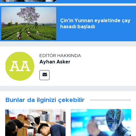
Çin'in Yunnan eyaletinde çay
hasadı başladı
EDITÖR HAKKINDA
Ayhan Asker
Bunlar da ilginizi çekebilir