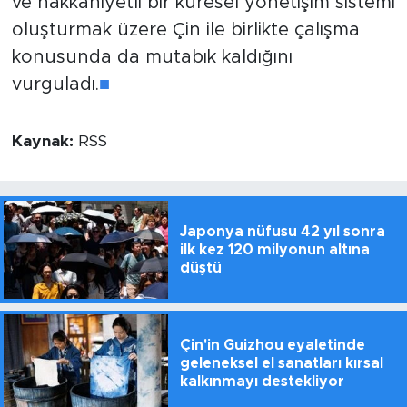
ve hakkaniyetli bir küresel yönetişim sistemi
oluşturmak üzere Çin ile birlikte çalışma
konusunda da mutabık kaldığını
vurguladı.
■
Kaynak:
RSS
Japonya nüfusu 42 yıl sonra
ilk kez 120 milyonun altına
düştü
Çin'in Guizhou eyaletinde
geleneksel el sanatları kırsal
kalkınmayı destekliyor