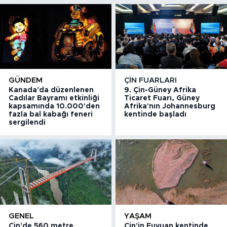
GÜNDEM
ÇIN FUARLARI
Kanada'da düzenlenen
9. Çin-Güney Afrika
Cadılar Bayramı etkinliği
Ticaret Fuarı, Güney
kapsamında 10.000'den
Afrika'nın Johannesburg
fazla bal kabağı feneri
kentinde başladı
sergilendi
GENEL
YAŞAM
Çin'de 560 metre
Çin'in Fuyuan kentinde