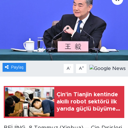
Gündem
Video
Sağlık
Foto Haber
Paylaş
-
+
Xinhua
A
A
Xinhua Türkiye
Çin'in Tianjin kentinde
Seyahat
akıllı robot sektörü ilk
yarıda güçlü büyüme
kaydetti
BEİJİNG, 8 Temmuz (Xinhua) -- Çin Dışişleri