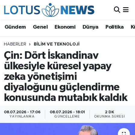
Genel
Gündem
Genel
Ekonomi
Dünya
Politika
K
Ekonomi
HABERLER
BILIM VE TEKNOLOJI
Çin: Dört İskandinav
Dünya
ülkesiyle küresel yapay
Politika
zeka yönetişimi
Kültür - Sanat ve Tarih
diyaloğunu güçlendirme
konusunda mutabık kaldık
Yaşam
08.07.2026 - 17:06
08.07.2026 - 18:01
2 DK
Bilim ve Teknoloji
YAYINLANMA
GÜNCELLEME
OKUNMA SÜRESI
Çin Fuarları