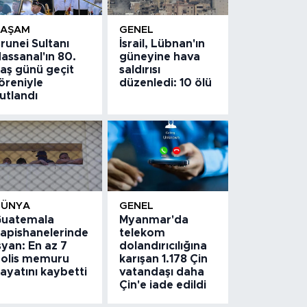
YAŞAM
GENEL
runei Sultanı
İsrail, Lübnan'ın
assanal'ın 80.
güneyine hava
aş günü geçit
saldırısı
öreniyle
düzenledi: 10 ölü
utlandı
DÜNYA
GENEL
uatemala
Myanmar'da
apishanelerinde
telekom
syan: En az 7
dolandırıcılığına
olis memuru
karışan 1.178 Çin
ayatını kaybetti
vatandaşı daha
Çin'e iade edildi