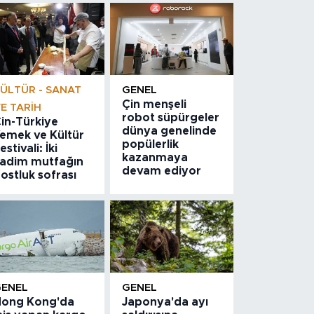
ÜLTÜR - SANAT
GENEL
Çin menşeli
E TARIH
robot süpürgeler
in-Türkiye
dünya genelinde
emek ve Kültür
popülerlik
estivali: İki
kazanmaya
adim mutfağın
devam ediyor
ostluk sofrası
GENEL
GENEL
ong Kong'da
Japonya'da ayı