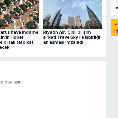
i
e
F
H
larus hava indirme
Riyadh Air, Çinli bilişim
 Çin'in Hubei
şirketi TravelSky ile işbirliği
e ortak tatbikat
anlaşması imzaladı
ecek