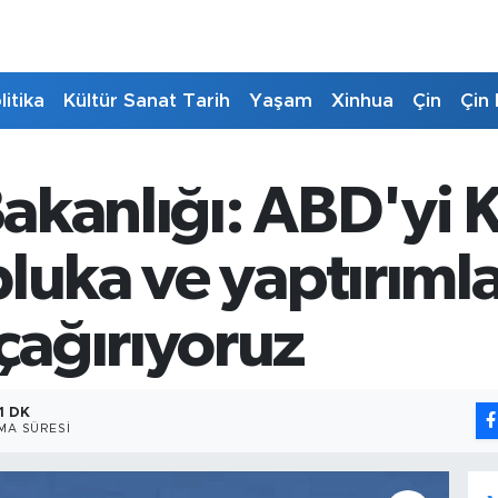
litika
Kültür Sanat Tarih
Yaşam
Xinhua
Çin
Çin 
 Bakanlığı: ABD'yi
luka ve yaptırımla
ağırıyoruz
1 DK
MA SÜRESI