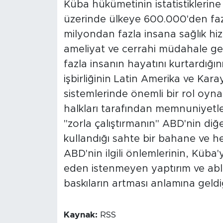
Küba hükümetinin istatistiklerine 
üzerinde ülkeye 600.000'den fazl
milyondan fazla insana sağlık hiz
ameliyat ve cerrahi müdahale ger
fazla insanın hayatını kurtardığını
işbirliğinin Latin Amerika ve Karayi
sistemlerinde önemli bir rol oynadı
halkları tarafından memnuniyetle 
"zorla çalıştırmanın" ABD'nin diğ
kullandığı sahte bir bahane ve h
ABD'nin ilgili önlemlerinin, Küba'
eden istenmeyen yaptırım ve abl
baskıların artması anlamına geldiğ
Kaynak:
RSS