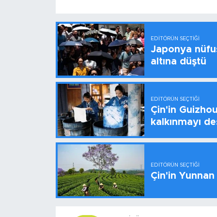
EDITÖRÜN SEÇTIĞI
Japonya nüfus
altına düştü
EDITÖRÜN SEÇTIĞI
Çin'in Guizhou
kalkınmayı de
EDITÖRÜN SEÇTIĞI
Çin'in Yunnan