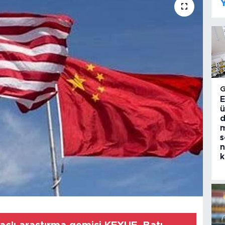
Y
E
ü
d
m
s
n
k