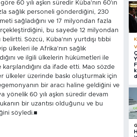
göre 60 yılı aşkın süredir Küba'nın 60'ın
a sağlık personeli gönderdiğini, 230
meti sağladığını ve 17 milyondan fazla
çekleştirdiğini, bu sayede 12 milyondan
 belirtti. Sözcü, Küba'nın yurtdışı tıbbi
K
V
p ülkeleri ile Afrika'nın sağlık
Ç
ğını ve ilgili ülkelerin hükümetleri ile
Y
F
karşılandığını da ifade etti. Mao sözde
k
er ülkeler üzerinde baskı oluşturmak için
d
egemonyanın bir aracı haline geldiğini ve
ya yönelik 60 yılı aşkın süredir devam
ukanın bir uzantısı olduğunu ve bu
ini söyledi.■
H