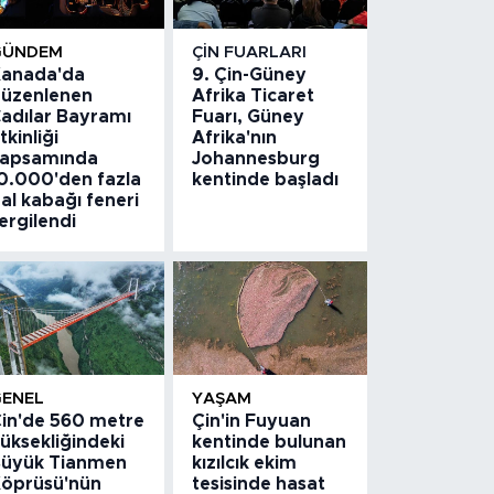
GÜNDEM
ÇIN FUARLARI
anada'da
9. Çin-Güney
üzenlenen
Afrika Ticaret
adılar Bayramı
Fuarı, Güney
tkinliği
Afrika'nın
apsamında
Johannesburg
0.000'den fazla
kentinde başladı
al kabağı feneri
ergilendi
GENEL
YAŞAM
in'de 560 metre
Çin'in Fuyuan
üksekliğindeki
kentinde bulunan
üyük Tianmen
kızılcık ekim
öprüsü'nün
tesisinde hasat