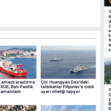
K
d
C
e
k
1
b
s
k amaçlı araştırma
Çin: Huangyan Dao'daki
XUE, Batı Pasifik
tatbikatlar Filipinler'e ciddi
 tamamladı
uyarı niteliği taşıyor
Ç
y
B
K