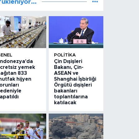
ükleniyor...
GENEL
POLITIKA
ndonezya'da
Çin Dışişleri
cretsiz yemek
Bakanı, Çin-
ağıtan 833
ASEAN ve
utfak hijyen
Shanghai İşbirliği
orunları
Örgütü dışişleri
edeniyle
bakanları
apatıldı
toplantılarına
katılacak