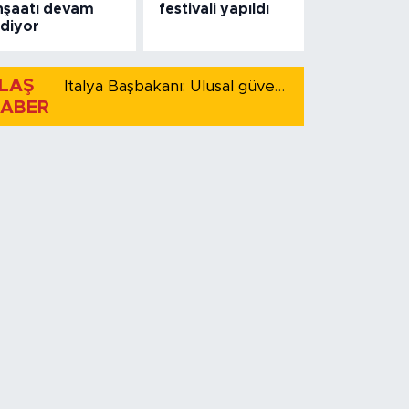
nşaatı devam
festivali yapıldı
diyor
LAŞ
İtalya Başbakanı: Ulusal güvenliği korumak için İspanya ile Schengen kapsamındaki serbest dolaşımı askıya alıyoruz
ABER