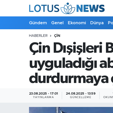
Genel
Gündem
Genel
Ekonomi
Dünya
Po
Ekonomi
HABERLER
ÇIN
Çin Dışişleri
Dünya
Politika
uyguladığı ab
Kültür - Sanat ve Tarih
durdurmaya ç
Yaşam
23.08.2025 - 17:01
24.08.2025 - 13:59
Bilim ve Teknoloji
YAYINLANMA
GÜNCELLEME
OKUN
Çin Fuarları