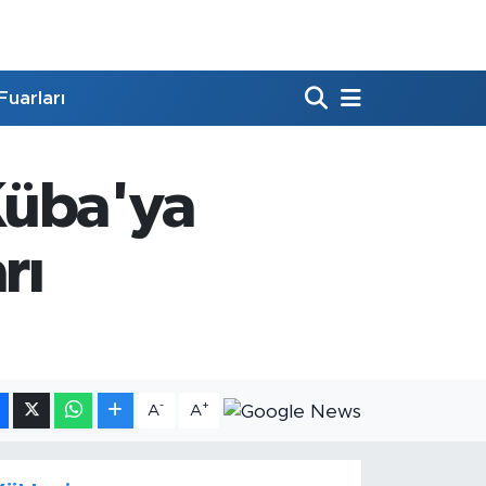
Fuarları
 Küba'ya
rı
-
+
A
A