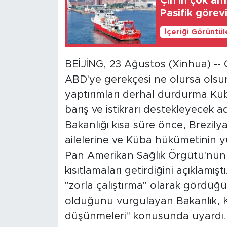
Çin'in çok am
Pasifik görev
İçeriği Görüntü
BEİJİNG, 23 Ağustos (Xinhua) -- 
ABD'ye gerekçesi ne olursa olsu
yaptırımları derhal durdurma Küba i
barış ve istikrarı destekleyecek a
Bakanlığı kısa süre önce, Brezilyal
ailelerine ve Küba hükümetinin y
Pan Amerikan Sağlık Örgütü'nün esk
kısıtlamaları getirdiğini açıklamışt
"zorla çalıştırma" olarak gördüğ
olduğunu vurgulayan Bakanlık, Küba
düşünmeleri" konusunda uyardı.