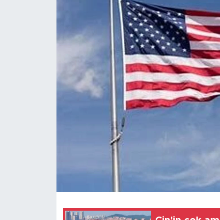
Gündem
Video
Sağlık
Foto Haber
Xinhua
Xinhua Türkiye
Seyahat