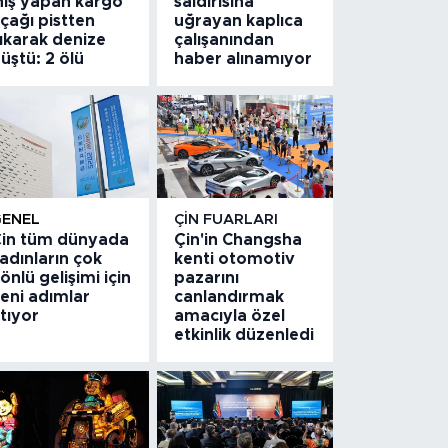
niş yapan kargo
saldırısına
çağı pistten
uğrayan kaplıca
ıkarak denize
çalışanından
üştü: 2 ölü
haber alınamıyor
GENEL
ÇIN FUARLARI
in tüm dünyada
Çin'in Changsha
adınların çok
kenti otomotiv
önlü gelişimi için
pazarını
eni adımlar
canlandırmak
tıyor
amacıyla özel
etkinlik düzenledi