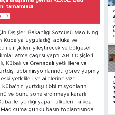
açlı araştırma gemisi KEXUE, Batı
ini tamamladı
B
le
H
y
t
Çin Dışişleri Bakanlığı Sözcüsü Mao Ning,
k
n Küba'ya uyguladığı abluka ve
le ilişkileri iyileştirecek ve bölgesel
dımlar atma çağrısı yaptı. ABD Dışişleri
ı, Kübalı ve Grenadalı yetkililere ve
urtdışı tıbbi misyonlarında görev yapmış
i yetkilileri ve ailelerine vize
G
ı. Küba'nın yurtdışı tıbbi misyonlarını
h
i
ünü ve bunu sona erdirmeye kararlı
p
 ile işbirliği yapan ülkeleri "iki kez
h
 Mao cuma günkü basın toplantısında