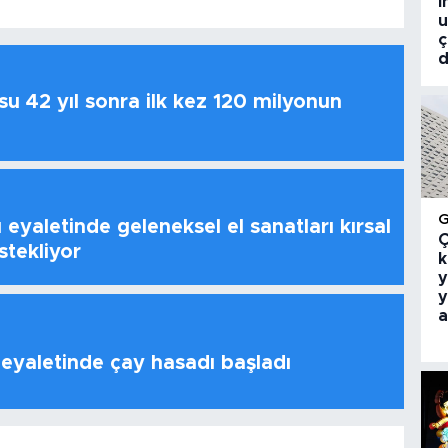
i
u
ç
d
u 42 yıl sonra ilk kez 120 milyonun
 eyaletinde geleneksel el sanatları kırsal
Ç
stekliyor
k
y
y
a
 eyaletinde çay hasadı başladı