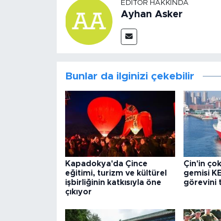
EDITÖR HAKKINDA
Ayhan Asker
Bunlar da ilginizi çekebilir
Kapadokya'da Çince
Çin'in ço
eğitimi, turizm ve kültürel
gemisi KE
işbirliğinin katkısıyla öne
görevini
çıkıyor