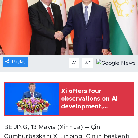
Gündem
Video
Sağlık
Foto Haber
Paylaş
-
+
A
A
Xinhua
Xinhua Türkiye
Xi offers four
observations on AI
Seyahat
development,
governance
BEİJİNG, 13 Mayıs (Xinhua) -- Çin
Cumhurbaşkanı Xi Jinping, Çin'in başkenti