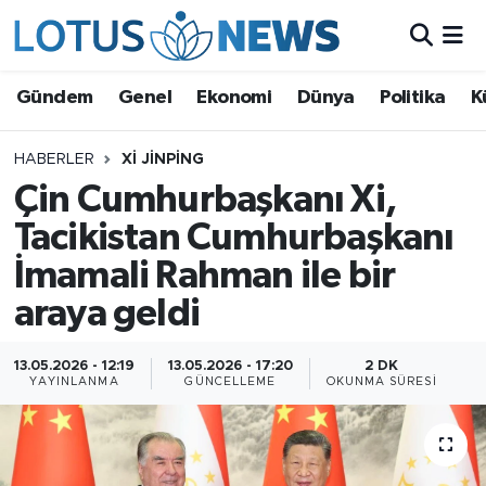
Genel
Gündem
Genel
Ekonomi
Dünya
Politika
K
Ekonomi
HABERLER
XI JINPING
Çin Cumhurbaşkanı Xi,
Dünya
Tacikistan Cumhurbaşkanı
Politika
İmamali Rahman ile bir
Kültür - Sanat ve Tarih
araya geldi
Yaşam
13.05.2026 - 12:19
13.05.2026 - 17:20
2 DK
YAYINLANMA
GÜNCELLEME
OKUNMA SÜRESI
Bilim ve Teknoloji
Çin Fuarları