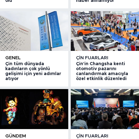
ölü
haber alınamıyor
GENEL
ÇIN FUARLARI
Çin tüm dünyada
Çin'in Changsha kenti
kadınların çok yönlü
otomotiv pazarını
gelişimi için yeni adımlar
canlandırmak amacıyla
atıyor
özel etkinlik düzenledi
GÜNDEM
ÇIN FUARLARI