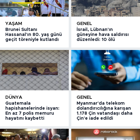
YAŞAM
GENEL
Brunei Sultanı
İsrail, Lübnan'ın
Hassanal'ın 80. yaş günü
güneyine hava saldırısı
geçit töreniyle kutlandı
düzenledi: 10 ölü
DÜNYA
GENEL
Guatemala
Myanmar'da telekom
hapishanelerinde isyan:
dolandırıcılığına karışan
En az 7 polis memuru
1.178 Çin vatandaşı daha
hayatını kaybetti
Çin'e iade edildi