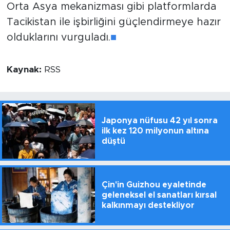
Orta Asya mekanizması gibi platformlarda
Tacikistan ile işbirliğini güçlendirmeye hazır
olduklarını vurguladı.
■
Kaynak:
RSS
Japonya nüfusu 42 yıl sonra
ilk kez 120 milyonun altına
düştü
Çin'in Guizhou eyaletinde
geleneksel el sanatları kırsal
kalkınmayı destekliyor