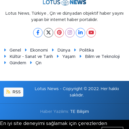
Lotus News, Türkiye , Çin ve dünyadan objektif haber yayını
yapan bir internet haber portalıdır.
Genel
Ekonomi
Dünya
Politika
Kültür - Sanat ve Tarih
Yaşam
Bilim ve Teknoloji
Gündem
Çin
Lotus News - Copyright © 2022. Her hakkı
RSS
saklıdır.
Haber Yazılımı:
TE Bilişim
En iyi site deneyimi sağlamak için çerezlerden