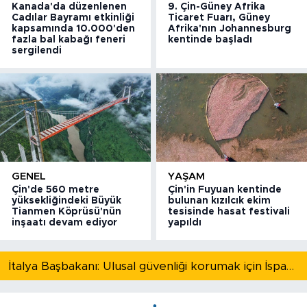
Kanada'da düzenlenen
9. Çin-Güney Afrika
Cadılar Bayramı etkinliği
Ticaret Fuarı, Güney
kapsamında 10.000'den
Afrika'nın Johannesburg
fazla bal kabağı feneri
kentinde başladı
sergilendi
GENEL
YAŞAM
Çin'de 560 metre
Çin'in Fuyuan kentinde
yüksekliğindeki Büyük
bulunan kızılcık ekim
Tianmen Köprüsü'nün
tesisinde hasat festivali
inşaatı devam ediyor
yapıldı
İtalya Başbakanı: Ulusal güvenliği korumak için İspanya ile Schengen kapsamındaki serbest dolaşımı askıya alıyoruz