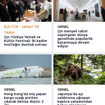
KÜLTÜR - SANAT VE
GENEL
Çin menşeli robot
TARIH
süpürgeler dünya
Çin-Türkiye Yemek ve
genelinde popülerlik
Kültür Festivali: İki kadim
kazanmaya devam
mutfağın dostluk sofrası
ediyor
GENEL
GENEL
Hong Kong'da iniş yapan
Japonya'da ayı
kargo uçağı pistten
saldırısına uğrayan
çıkarak denize düştü: 2
kaplıca çalışanından