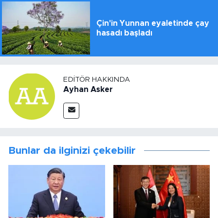
Çin'in Yunnan eyaletinde çay
hasadı başladı
EDITÖR HAKKINDA
Ayhan Asker
Bunlar da ilginizi çekebilir