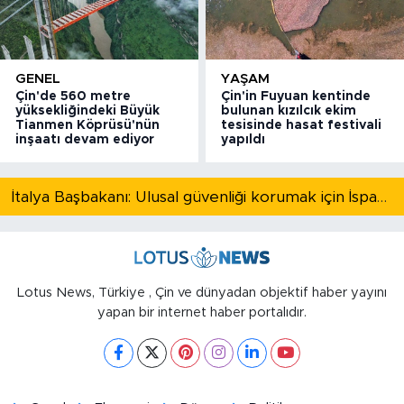
GENEL
YAŞAM
Çin'de 560 metre
Çin'in Fuyuan kentinde
yüksekliğindeki Büyük
bulunan kızılcık ekim
Tianmen Köprüsü'nün
tesisinde hasat festivali
inşaatı devam ediyor
yapıldı
İtalya Başbakanı: Ulusal güvenliği korumak için İspanya ile Schengen kapsamındaki serbest dolaşımı askıya alıyoruz
Lotus News, Türkiye , Çin ve dünyadan objektif haber yayını
yapan bir internet haber portalıdır.