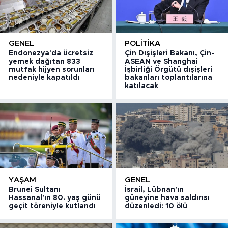
GENEL
POLITIKA
Endonezya'da ücretsiz
Çin Dışişleri Bakanı, Çin-
yemek dağıtan 833
ASEAN ve Shanghai
mutfak hijyen sorunları
İşbirliği Örgütü dışişleri
nedeniyle kapatıldı
bakanları toplantılarına
katılacak
YAŞAM
GENEL
Brunei Sultanı
İsrail, Lübnan'ın
Hassanal'ın 80. yaş günü
güneyine hava saldırısı
geçit töreniyle kutlandı
düzenledi: 10 ölü