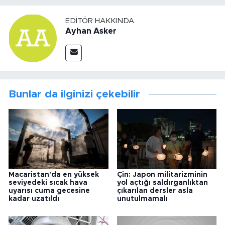
EDITÖR HAKKINDA
Ayhan Asker
Bunlar da ilginizi çekebilir
Macaristan'da en yüksek
Çin: Japon militarizminin
seviyedeki sıcak hava
yol açtığı saldırganlıktan
uyarısı cuma gecesine
çıkarılan dersler asla
kadar uzatıldı
unutulmamalı