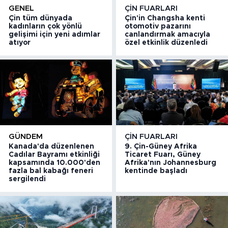
GENEL
ÇIN FUARLARI
Çin tüm dünyada
Çin'in Changsha kenti
kadınların çok yönlü
otomotiv pazarını
gelişimi için yeni adımlar
canlandırmak amacıyla
atıyor
özel etkinlik düzenledi
GÜNDEM
ÇIN FUARLARI
Kanada'da düzenlenen
9. Çin-Güney Afrika
Cadılar Bayramı etkinliği
Ticaret Fuarı, Güney
kapsamında 10.000'den
Afrika'nın Johannesburg
fazla bal kabağı feneri
kentinde başladı
sergilendi