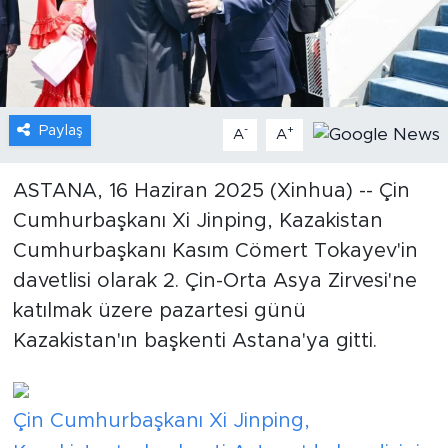
Gündem
Video
Paylaş
-
+
A
A
Sağlık
Foto Haber
ASTANA, 16 Haziran 2025 (Xinhua) -- Çin
Cumhurbaşkanı Xi Jinping, Kazakistan
Xinhua
Cumhurbaşkanı Kasım Cömert Tokayev'in
davetlisi olarak 2. Çin-Orta Asya Zirvesi'ne
Xinhua Türkiye
katılmak üzere pazartesi günü
Kazakistan'ın başkenti Astana'ya gitti.
Seyahat
Çin Cumhurbaşkanı Xi Jinping,