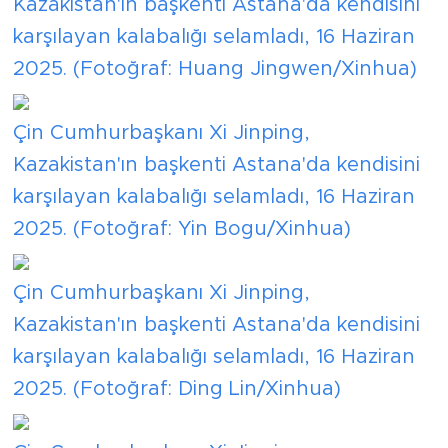
Kazakistan'ın başkenti Astana'da kendisini
karşılayan kalabalığı selamladı, 16 Haziran
2025. (Fotoğraf: Huang Jingwen/Xinhua)
Çin Cumhurbaşkanı Xi Jinping,
Kazakistan'ın başkenti Astana'da kendisini
karşılayan kalabalığı selamladı, 16 Haziran
2025. (Fotoğraf: Yin Bogu/Xinhua)
Çin Cumhurbaşkanı Xi Jinping,
Kazakistan'ın başkenti Astana'da kendisini
karşılayan kalabalığı selamladı, 16 Haziran
2025. (Fotoğraf: Ding Lin/Xinhua)