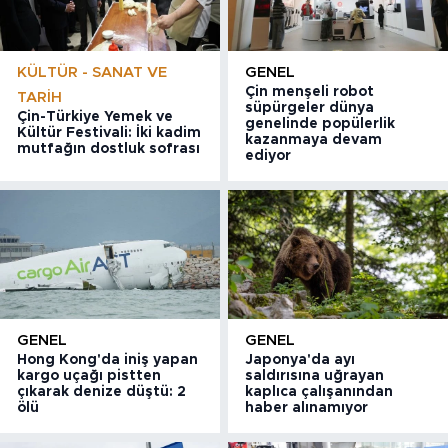
KÜLTÜR - SANAT VE
GENEL
Çin menşeli robot
TARIH
süpürgeler dünya
Çin-Türkiye Yemek ve
genelinde popülerlik
Kültür Festivali: İki kadim
kazanmaya devam
mutfağın dostluk sofrası
ediyor
GENEL
GENEL
Hong Kong'da iniş yapan
Japonya'da ayı
kargo uçağı pistten
saldırısına uğrayan
çıkarak denize düştü: 2
kaplıca çalışanından
ölü
haber alınamıyor