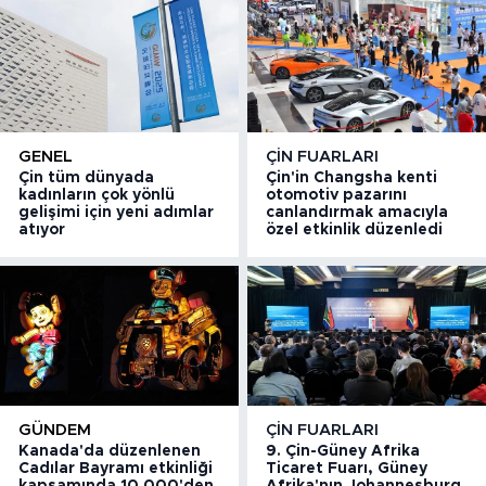
GENEL
ÇIN FUARLARI
Çin tüm dünyada
Çin'in Changsha kenti
kadınların çok yönlü
otomotiv pazarını
gelişimi için yeni adımlar
canlandırmak amacıyla
atıyor
özel etkinlik düzenledi
GÜNDEM
ÇIN FUARLARI
Kanada'da düzenlenen
9. Çin-Güney Afrika
Cadılar Bayramı etkinliği
Ticaret Fuarı, Güney
kapsamında 10.000'den
Afrika'nın Johannesburg