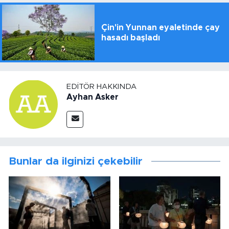
Çin'in Yunnan eyaletinde çay
hasadı başladı
EDITÖR HAKKINDA
Ayhan Asker
Bunlar da ilginizi çekebilir