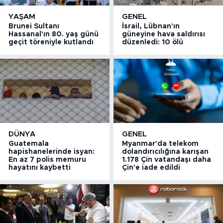
YAŞAM
GENEL
Brunei Sultanı
İsrail, Lübnan'ın
Hassanal'ın 80. yaş günü
güneyine hava saldırısı
geçit töreniyle kutlandı
düzenledi: 10 ölü
DÜNYA
GENEL
Guatemala
Myanmar'da telekom
hapishanelerinde isyan:
dolandırıcılığına karışan
En az 7 polis memuru
1.178 Çin vatandaşı daha
hayatını kaybetti
Çin'e iade edildi