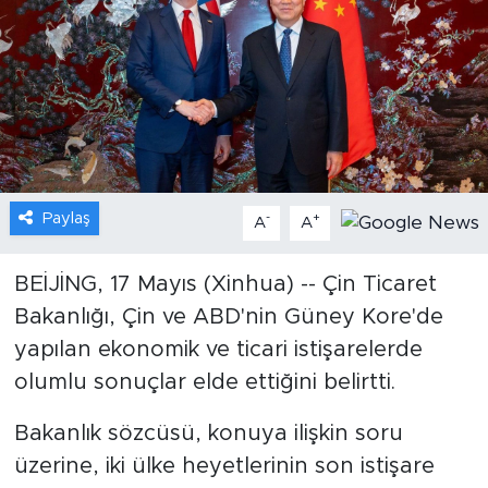
Gündem
Video
Sağlık
Foto Haber
Paylaş
-
+
A
A
Xinhua
BEİJİNG, 17 Mayıs (Xinhua) -- Çin Ticaret
Bakanlığı, Çin ve ABD'nin Güney Kore'de
Xinhua Türkiye
yapılan ekonomik ve ticari istişarelerde
Seyahat
olumlu sonuçlar elde ettiğini belirtti.
Bakanlık sözcüsü, konuya ilişkin soru
üzerine, iki ülke heyetlerinin son istişare