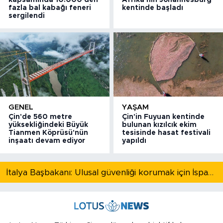
fazla bal kabağı feneri
kentinde başladı
sergilendi
GENEL
YAŞAM
Çin'de 560 metre
Çin'in Fuyuan kentinde
yüksekliğindeki Büyük
bulunan kızılcık ekim
Tianmen Köprüsü'nün
tesisinde hasat festivali
inşaatı devam ediyor
yapıldı
İtalya Başbakanı: Ulusal güvenliği korumak için İspanya ile Schengen kapsamındaki serbest dolaşımı askıya alıyoruz