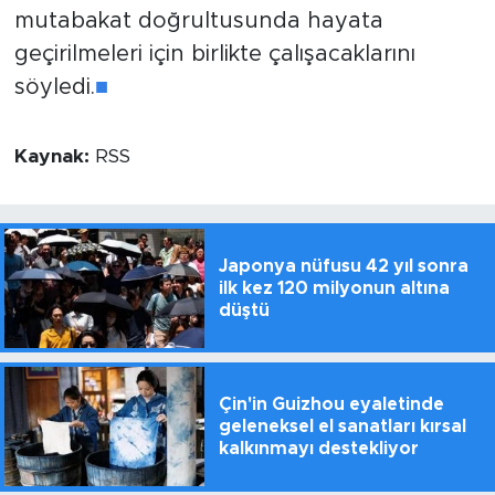
mutabakat doğrultusunda hayata
geçirilmeleri için birlikte çalışacaklarını
söyledi.
■
Kaynak:
RSS
Japonya nüfusu 42 yıl sonra
ilk kez 120 milyonun altına
düştü
Çin'in Guizhou eyaletinde
geleneksel el sanatları kırsal
kalkınmayı destekliyor