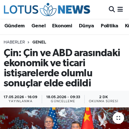
Genel
Gündem
Genel
Ekonomi
Dünya
Politika
K
Ekonomi
HABERLER
GENEL
Çin: Çin ve ABD arasındaki
Dünya
ekonomik ve ticari
Politika
istişarelerde olumlu
Kültür - Sanat ve Tarih
sonuçlar elde edildi
Yaşam
17.05.2026 - 16:09
18.05.2026 - 09:33
2 DK
YAYINLANMA
GÜNCELLEME
OKUNMA SÜRESI
Bilim ve Teknoloji
Çin Fuarları