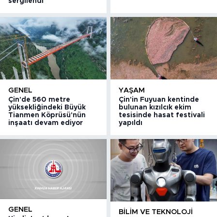
sergilendi
GENEL
YAŞAM
Çin'de 560 metre
Çin'in Fuyuan kentinde
yüksekliğindeki Büyük
bulunan kızılcık ekim
Tianmen Köprüsü'nün
tesisinde hasat festivali
inşaatı devam ediyor
yapıldı
GENEL
BILIM VE TEKNOLOJI