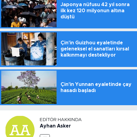
Japonya nüfusu 42 yıl sonra
ilk kez 120 milyonun altına
düştü
Çin'in Guizhou eyaletinde
geleneksel el sanatları kırsal
kalkınmayı destekliyor
Çin'in Yunnan eyaletinde çay
hasadı başladı
EDITÖR HAKKINDA
Ayhan Asker