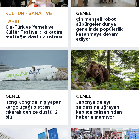
KÜLTÜR - SANAT VE
GENEL
Çin menşeli robot
TARIH
süpürgeler dünya
Çin-Türkiye Yemek ve
genelinde popülerlik
Kültür Festivali: İki kadim
kazanmaya devam
mutfağın dostluk sofrası
ediyor
GENEL
GENEL
Hong Kong'da iniş yapan
Japonya'da ayı
kargo uçağı pistten
saldırısına uğrayan
çıkarak denize düştü: 2
kaplıca çalışanından
ölü
haber alınamıyor