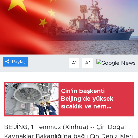
Gündem
Video
Sağlık
Foto Haber
Paylaş
-
+
A
A
Xinhua
Xinhua Türkiye
Çin'in başkenti
Beijing'de yüksek
Seyahat
sıcaklık ve nem
elektrik şebekesinin
yükünü artırdı
BEİJİNG, 1 Temmuz (Xinhua) -- Çin Doğal
Kaynaklar Bakanlığı'na bağlı Çin Deniz İşleri