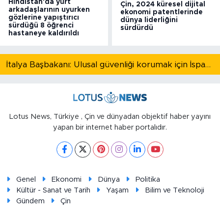
Hindistan'da yurt
Çin, 2024 küresel dijital
arkadaşlarının uyurken
ekonomi patentlerinde
gözlerine yapıştırıcı
dünya liderliğini
sürdüğü 8 öğrenci
sürdürdü
hastaneye kaldırıldı
İtalya Başbakanı: Ulusal güvenliği korumak için İspanya ile Schengen kapsamındaki serbest dolaşımı askıya alıyoruz
Lotus News, Türkiye , Çin ve dünyadan objektif haber yayını
yapan bir internet haber portalıdır.
Genel
Ekonomi
Dünya
Politika
Kültür - Sanat ve Tarih
Yaşam
Bilim ve Teknoloji
Gündem
Çin