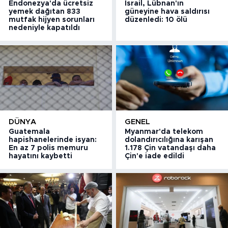
Endonezya'da ücretsiz
İsrail, Lübnan'ın
yemek dağıtan 833
güneyine hava saldırısı
mutfak hijyen sorunları
düzenledi: 10 ölü
nedeniyle kapatıldı
DÜNYA
GENEL
Guatemala
Myanmar'da telekom
hapishanelerinde isyan:
dolandırıcılığına karışan
En az 7 polis memuru
1.178 Çin vatandaşı daha
hayatını kaybetti
Çin'e iade edildi