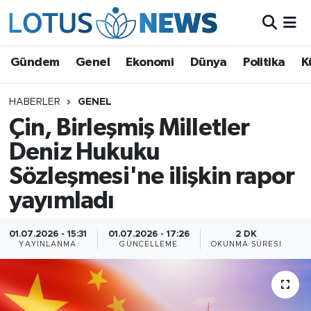
Genel
Gündem
Genel
Ekonomi
Dünya
Politika
K
Ekonomi
HABERLER
GENEL
Çin, Birleşmiş Milletler
Dünya
Deniz Hukuku
Politika
Sözleşmesi'ne ilişkin rapor
Kültür - Sanat ve Tarih
yayımladı
Yaşam
01.07.2026 - 15:31
01.07.2026 - 17:26
2 DK
YAYINLANMA
GÜNCELLEME
OKUNMA SÜRESI
Bilim ve Teknoloji
Çin Fuarları