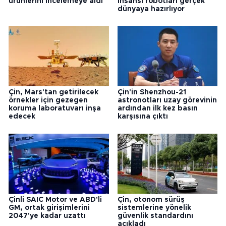
ürünlerini incelemeye aldı
insansı robotları gerçek
dünyaya hazırlıyor
Çin, Mars'tan getirilecek
Çin'in Shenzhou-21
örnekler için gezegen
astronotları uzay görevinin
koruma laboratuvarı inşa
ardından ilk kez basın
edecek
karşısına çıktı
Çinli SAIC Motor ve ABD'li
Çin, otonom sürüş
GM, ortak girişimlerini
sistemlerine yönelik
2047'ye kadar uzattı
güvenlik standardını
açıkladı