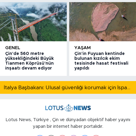
GENEL
YAŞAM
Çin'de 560 metre
Çin'in Fuyuan kentinde
yüksekliğindeki Büyük
bulunan kızılcık ekim
Tianmen Köprüsü'nün
tesisinde hasat festivali
inşaatı devam ediyor
yapıldı
İtalya Başbakanı: Ulusal güvenliği korumak için İspanya ile Schengen kapsamındaki serbest dolaşımı askıya alıyoruz
Lotus News, Türkiye , Çin ve dünyadan objektif haber yayını
yapan bir internet haber portalıdır.