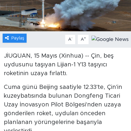
Gündem
Video
Paylaş
-
+
A
A
Sağlık
Foto Haber
JİUQUAN, 15 Mayıs (Xinhua) -- Çin, beş
uydusunu taşıyan Lijian-1 Y13 taşıyıcı
Xinhua
roketinin uzaya fırlattı.
Xinhua Türkiye
Cuma günü Beijing saatiyle 12.33'te, Çin'in
kuzeybatısında bulunan Dongfeng Ticari
Seyahat
Uzay İnovasyon Pilot Bölgesi'nden uzaya
gönderilen roket, uyduları önceden
planlanan yörüngelerine başarıyla
yerleştirdi.