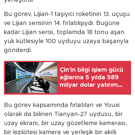
Bu görev, Lijian-1 taşıyıcı roketinin 13. uçuşu
ve Lijian serisinin 14. fırlatılışıydı. Bugüne
kadar Lijian serisi, toplamda 18 tonu aşan
yük kütlesiyle 100 uyduyu uzaya başarıyla
gönderdi.
Çin'in bilgi işlem gücü
ağlarına 5 yılda 589
milyar dolar yatırım
yapılması bekleniyor
Bu görev kapsamında fırlatılan ve Youxi
olarak da bilinen Tianyan-27 uydusu, bir
uzay ekranı, bir uzay gözetleme kamerası,
bir kızılötesi kamera ve yerleşik bir akıllı