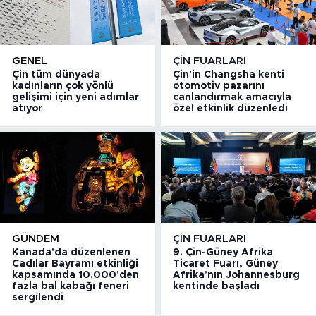
GENEL
ÇIN FUARLARI
Çin tüm dünyada
Çin'in Changsha kenti
kadınların çok yönlü
otomotiv pazarını
gelişimi için yeni adımlar
canlandırmak amacıyla
atıyor
özel etkinlik düzenledi
GÜNDEM
ÇIN FUARLARI
Kanada'da düzenlenen
9. Çin-Güney Afrika
Cadılar Bayramı etkinliği
Ticaret Fuarı, Güney
kapsamında 10.000'den
Afrika'nın Johannesburg
fazla bal kabağı feneri
kentinde başladı
sergilendi