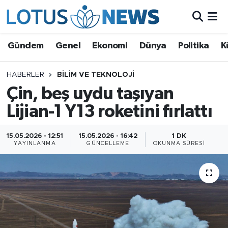
Genel
Gündem
Genel
Ekonomi
Dünya
Politika
K
Ekonomi
HABERLER
BILIM VE TEKNOLOJI
Çin, beş uydu taşıyan
Dünya
Lijian-1 Y13 roketini fırlattı
Politika
15.05.2026 - 12:51
15.05.2026 - 16:42
1 DK
Kültür - Sanat ve Tarih
YAYINLANMA
GÜNCELLEME
OKUNMA SÜRESI
Yaşam
Bilim ve Teknoloji
Çin Fuarları