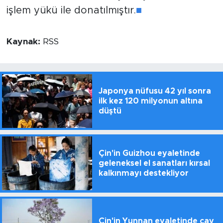
işlem yükü ile donatılmıştır.
■
Kaynak:
RSS
Japonya nüfusu 42 yıl sonra
ilk kez 120 milyonun altına
düştü
Çin'in Guizhou eyaletinde
geleneksel el sanatları kırsal
kalkınmayı destekliyor
Çin'in Yunnan eyaletinde çay