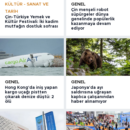
KÜLTÜR - SANAT VE
GENEL
Çin menşeli robot
TARIH
süpürgeler dünya
Çin-Türkiye Yemek ve
genelinde popülerlik
Kültür Festivali: İki kadim
kazanmaya devam
mutfağın dostluk sofrası
ediyor
GENEL
GENEL
Hong Kong'da iniş yapan
Japonya'da ayı
kargo uçağı pistten
saldırısına uğrayan
çıkarak denize düştü: 2
kaplıca çalışanından
ölü
haber alınamıyor