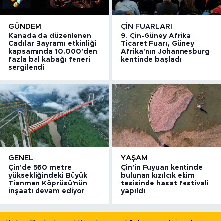
GÜNDEM
ÇIN FUARLARI
Kanada'da düzenlenen
9. Çin-Güney Afrika
Cadılar Bayramı etkinliği
Ticaret Fuarı, Güney
kapsamında 10.000'den
Afrika'nın Johannesburg
fazla bal kabağı feneri
kentinde başladı
sergilendi
GENEL
YAŞAM
Çin'de 560 metre
Çin'in Fuyuan kentinde
yüksekliğindeki Büyük
bulunan kızılcık ekim
Tianmen Köprüsü'nün
tesisinde hasat festivali
inşaatı devam ediyor
yapıldı