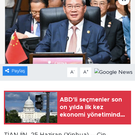
Gündem
Video
Sağlık
Foto Haber
Paylaş
-
+
Xinhua
A
A
Xinhua Türkiye
ABD'li seçmenler son
Seyahat
on yılda ilk kez
ekonomi yönetiminde
Demokratları
Cumhuriyetçilerden
TİANJİN, 25 Haziran (Xinhua) -- Çin