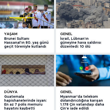
YAŞAM
GENEL
Brunei Sultanı
İsrail, Lübnan'ın
Hassanal'ın 80. yaş günü
güneyine hava saldırısı
geçit töreniyle kutlandı
düzenledi: 10 ölü
DÜNYA
GENEL
Guatemala
Myanmar'da telekom
hapishanelerinde isyan:
dolandırıcılığına karışan
En az 7 polis memuru
1.178 Çin vatandaşı daha
hayatını kaybetti
Çin'e iade edildi