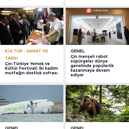
KÜLTÜR - SANAT VE
GENEL
Çin menşeli robot
TARIH
süpürgeler dünya
Çin-Türkiye Yemek ve
genelinde popülerlik
Kültür Festivali: İki kadim
kazanmaya devam
mutfağın dostluk sofrası
ediyor
GENEL
GENEL