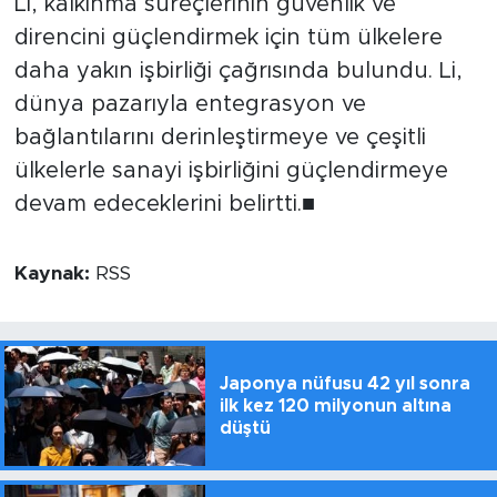
Li, kalkınma süreçlerinin güvenlik ve
direncini güçlendirmek için tüm ülkelere
daha yakın işbirliği çağrısında bulundu. Li,
dünya pazarıyla entegrasyon ve
bağlantılarını derinleştirmeye ve çeşitli
ülkelerle sanayi işbirliğini güçlendirmeye
devam edeceklerini belirtti.■
Kaynak:
RSS
Japonya nüfusu 42 yıl sonra
ilk kez 120 milyonun altına
düştü