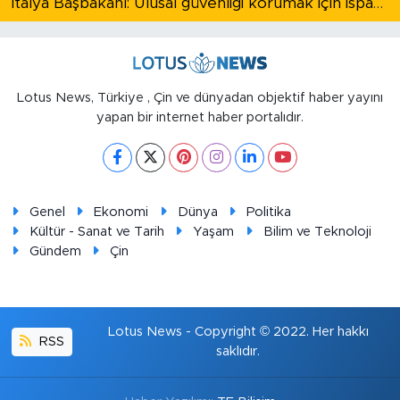
İtalya Başbakanı: Ulusal güvenliği korumak için İspanya ile Schengen kapsamındaki serbest dolaşımı askıya alıyoruz
Lotus News, Türkiye , Çin ve dünyadan objektif haber yayını
yapan bir internet haber portalıdır.
Genel
Ekonomi
Dünya
Politika
Kültür - Sanat ve Tarih
Yaşam
Bilim ve Teknoloji
Gündem
Çin
Lotus News - Copyright © 2022. Her hakkı
RSS
saklıdır.