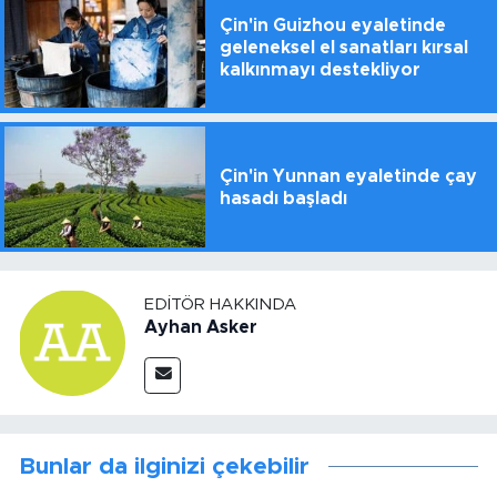
Çin'in Guizhou eyaletinde
geleneksel el sanatları kırsal
kalkınmayı destekliyor
Çin'in Yunnan eyaletinde çay
hasadı başladı
EDITÖR HAKKINDA
Ayhan Asker
Bunlar da ilginizi çekebilir