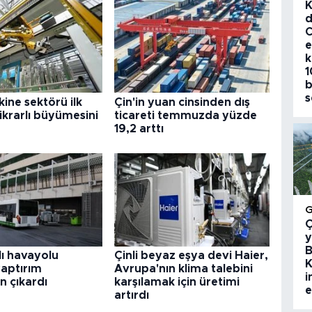
K
d
C
e
k
1
b
s
kine sektörü ilk
Çin'in yuan cinsinden dış
tikrarlı büyümesini
ticareti temmuzda yüzde
19,2 arttı
Ç
y
B
lı havayolu
Çinli beyaz eşya devi Haier,
K
yaptırım
Avrupa'nın klima talebini
i
n çıkardı
karşılamak için üretimi
e
artırdı