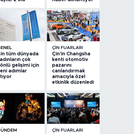
GENEL
ÇIN FUARLARI
in tüm dünyada
Çin'in Changsha
adınların çok
kenti otomotiv
önlü gelişimi için
pazarını
eni adımlar
canlandırmak
tıyor
amacıyla özel
etkinlik düzenledi
GÜNDEM
ÇIN FUARLARI