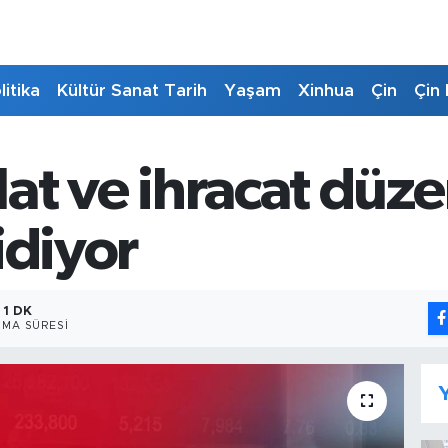
litika
Kültür Sanat Tarih
Yaşam
Xinhua
Çin
Çin 
halat ve ihracat dü
idiyor
1 DK
MA SÜRESI
Y