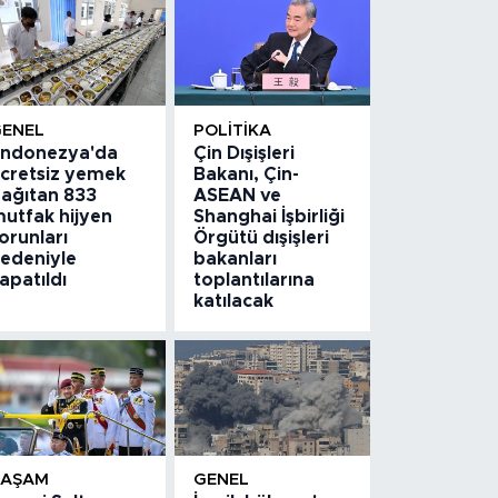
GENEL
POLITIKA
ndonezya'da
Çin Dışişleri
cretsiz yemek
Bakanı, Çin-
ağıtan 833
ASEAN ve
utfak hijyen
Shanghai İşbirliği
orunları
Örgütü dışişleri
edeniyle
bakanları
apatıldı
toplantılarına
katılacak
YAŞAM
GENEL