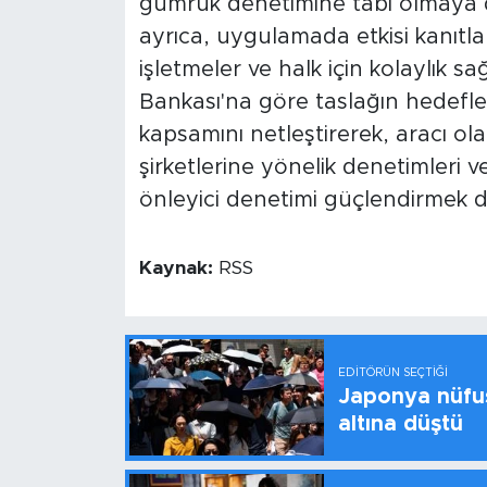
gümrük denetimine tabi olmaya de
ayrıca, uygulamada etkisi kanıtlan
işletmeler ve halk için kolaylık 
Bankası'na göre taslağın hedefle
kapsamını netleştirerek, aracı ola
şirketlerine yönelik denetimleri ve i
önleyici denetimi güçlendirmek 
Kaynak:
RSS
EDITÖRÜN SEÇTIĞI
Japonya nüfus
altına düştü