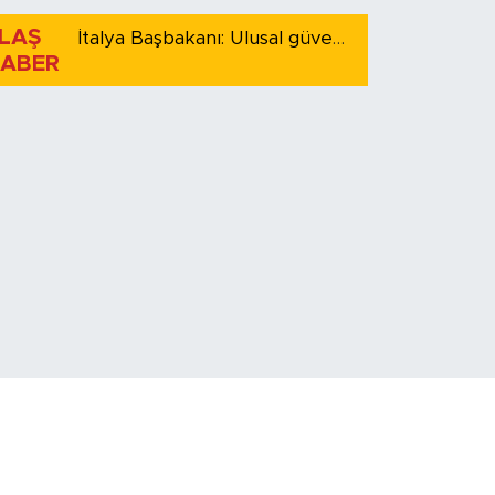
LAŞ
İtalya Başbakanı: Ulusal güvenliği korumak için İspanya ile Schengen kapsamındaki serbest dolaşımı askıya alıyoruz
ABER