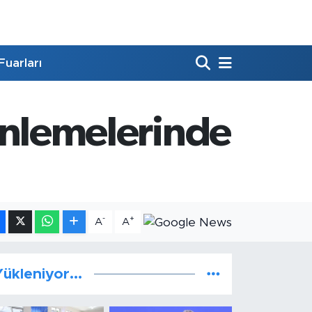
Fuarları
zenlemelerinde
-
+
A
A
ükleniyor...