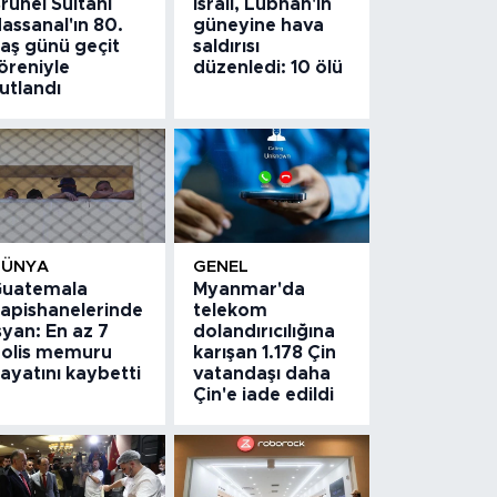
runei Sultanı
İsrail, Lübnan'ın
assanal'ın 80.
güneyine hava
aş günü geçit
saldırısı
öreniyle
düzenledi: 10 ölü
utlandı
DÜNYA
GENEL
uatemala
Myanmar'da
apishanelerinde
telekom
syan: En az 7
dolandırıcılığına
olis memuru
karışan 1.178 Çin
ayatını kaybetti
vatandaşı daha
Çin'e iade edildi