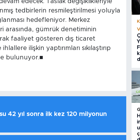
vam edecek. Taslak değişiklikleriyle
mış tedbirlerin resmileştirilmesi yoluyla
sağlanması hedefleniyor. Merkez
K
ri arasında, gümrük denetiminin
V
Ç
rak faaliyet gösteren dış ticaret
Y
hlallere ilişkin yaptırımları sıkılaştırıp
F
k
de bulunuyor.■
d
u 42 yıl sonra ilk kez 120 milyonun
H
i
u
ç
d