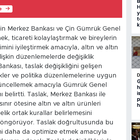
B
H
le
y
t
k
 Çin Merkez Bankası ve Çin Gümrük Genel
mek, ticareti kolaylaştırmak ve bireylerin
imini iyileştirmek amacıyla, altın ve altın
ilişkin düzenlemelerde değişiklik
nkası, taslak değişikliğini gelişen
ikler ve politika düzenlemelerine uygun
G
güncellemek amacıyla Gümrük Genel
h
i
nı belirtti. Taslak, Merkez Bankası ile
p
nır ötesine altın ve altın ürünleri
h
ik ortak kurallar belirlemesini
ı öngörüyor. Taslak doğrultusunda bu
timi daha da optimize etmek amacıyla