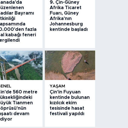
anada'da
9. Çin-Güney
üzenlenen
Afrika Ticaret
adılar Bayramı
Fuarı, Güney
tkinliği
Afrika'nın
apsamında
Johannesburg
0.000'den fazla
kentinde başladı
al kabağı feneri
ergilendi
GENEL
YAŞAM
in'de 560 metre
Çin'in Fuyuan
üksekliğindeki
kentinde bulunan
üyük Tianmen
kızılcık ekim
öprüsü'nün
tesisinde hasat
nşaatı devam
festivali yapıldı
diyor