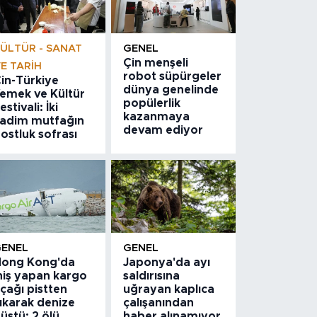
ÜLTÜR - SANAT
GENEL
Çin menşeli
E TARIH
robot süpürgeler
in-Türkiye
dünya genelinde
emek ve Kültür
popülerlik
estivali: İki
kazanmaya
adim mutfağın
devam ediyor
ostluk sofrası
GENEL
GENEL
ong Kong'da
Japonya'da ayı
niş yapan kargo
saldırısına
çağı pistten
uğrayan kaplıca
ıkarak denize
çalışanından
üştü: 2 ölü
haber alınamıyor