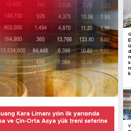
E
ü
d
m
s
n
k
huang Kara Limanı yılın ilk yarısında
a ve Çin-Orta Asya yük treni seferine