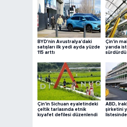
BYD'nin Avustralya'daki
Çin'in ma
satışları ilk yedi ayda yüzde
yarıda is
115 arttı
sürdürdü
Çin'in Sichuan eyaletindeki
ABD, Irak
çeltik tarlasında etnik
şirketini 
kıyafet defilesi düzenlendi
listesinde