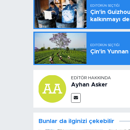
EDITÖRÜN SEÇTIĞI
Çin'in Guizhou
kalkınmayı de
EDITÖRÜN SEÇTIĞI
Çin'in Yunnan
EDITÖR HAKKINDA
Ayhan Asker
Bunlar da ilginizi çekebilir