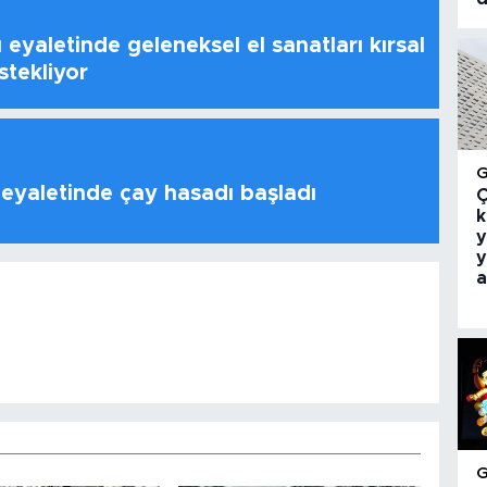
 eyaletinde geleneksel el sanatları kırsal
stekliyor
 eyaletinde çay hasadı başladı
Ç
k
y
y
a