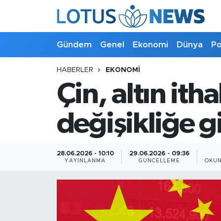
Genel
Gündem
Genel
Ekonomi
Dünya
Po
Ekonomi
HABERLER
EKONOMI
Çin, altın it
Dünya
Politika
değişikliğe g
Kültür - Sanat ve Tarih
28.06.2026 - 10:10
29.06.2026 - 09:36
YAYINLANMA
GÜNCELLEME
OKUN
Yaşam
Bilim ve Teknoloji
Çin Fuarları