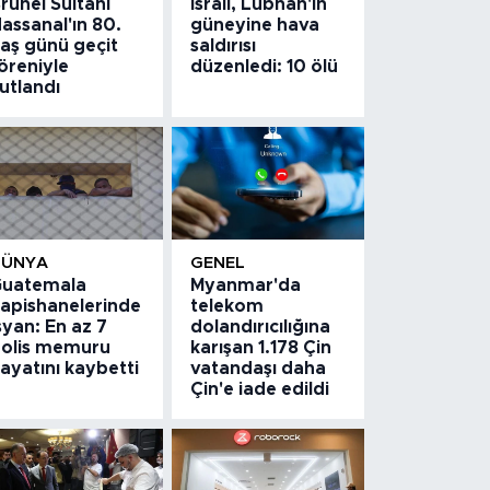
runei Sultanı
İsrail, Lübnan'ın
assanal'ın 80.
güneyine hava
aş günü geçit
saldırısı
öreniyle
düzenledi: 10 ölü
utlandı
DÜNYA
GENEL
uatemala
Myanmar'da
apishanelerinde
telekom
syan: En az 7
dolandırıcılığına
olis memuru
karışan 1.178 Çin
ayatını kaybetti
vatandaşı daha
Çin'e iade edildi