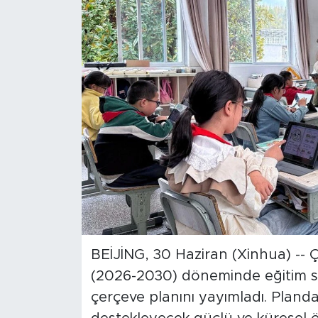
Gündem
Video
Sağlık
Foto Haber
Xinhua
Xinhua Türkiye
Seyahat
BEİJİNG, 30 Haziran (Xinhua) -- Çi
(2026-2030) döneminde eğitim sek
çerçeve planını yayımladı. Pland