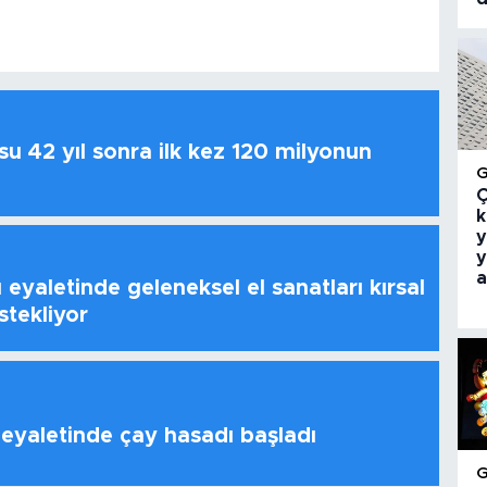
u 42 yıl sonra ilk kez 120 milyonun
Ç
k
y
y
a
 eyaletinde geleneksel el sanatları kırsal
stekliyor
 eyaletinde çay hasadı başladı