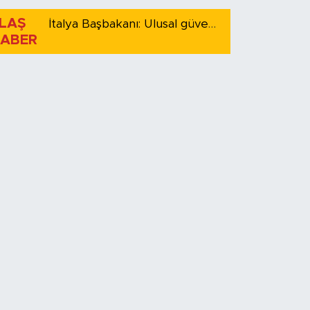
LAŞ
İtalya Başbakanı: Ulusal güvenliği korumak için İspanya ile Schengen kapsamındaki serbest dolaşımı askıya alıyoruz
ABER