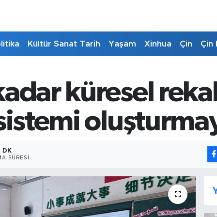
litika
Kültür Sanat Tarih
Yaşam
Xinhua
Çin
Çin 
kadar küresel rek
sistemi oluşturmay
1 DK
A SÜRESI
Y