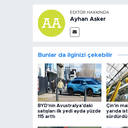
EDITÖR HAKKINDA
Ayhan Asker
Bunlar da ilginizi çekebilir
BYD'nin Avustralya'daki
Çin'in ma
satışları ilk yedi ayda yüzde
yarıda is
115 arttı
sürdürdü