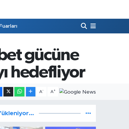
Fuarları
abet gücüne
ı hedefliyor
-
+
A
A
ükleniyor...