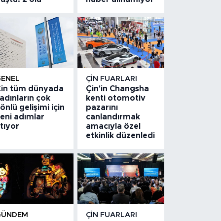
GENEL
ÇIN FUARLARI
in tüm dünyada
Çin'in Changsha
adınların çok
kenti otomotiv
önlü gelişimi için
pazarını
eni adımlar
canlandırmak
tıyor
amacıyla özel
etkinlik düzenledi
GÜNDEM
ÇIN FUARLARI