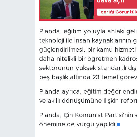
dava açtı
İçeriği Görüntü
Planda, eğitim yoluyla ahlaki geli
teknoloji ile insan kaynaklarının 
güçlendirilmesi, bir kamu hizmeti o
daha nitelikli bir öğretmen kadr
sektörünün yüksek standartlı dışa
beş başlık altında 23 temel görev 
Planda ayrıca, eğitim değerlendir
ve akıllı dönüşümüne ilişkin refor
Planda, Çin Komünist Partisi'nin e
önemine de vurgu yapıldı.
■