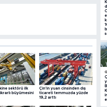
K
d
C
e
k
1
b
s
Ç
y
B
kine sektörü ilk
Çin'in yuan cinsinden dış
K
tikrarlı büyümesini
ticareti temmuzda yüzde
i
19,2 arttı
e