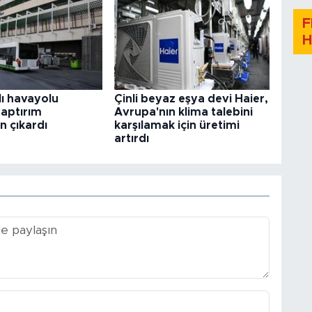
F
H
lı havayolu
Çinli beyaz eşya devi Haier,
yaptırım
Avrupa'nın klima talebini
n çıkardı
karşılamak için üretimi
artırdı