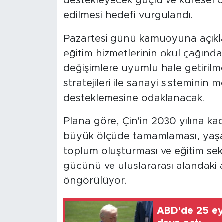
destekleyecek güçlü ve küresel öl
edilmesi hedefi vurgulandı.
Pazartesi günü kamuoyuna açıkla
eğitim hizmetlerinin okul çağın
değişimlere uyumlu hale getirilm
stratejileri ile sanayi sistemini
desteklemesine odaklanacak.
Plana göre, Çin'in 2030 yılına kad
büyük ölçüde tamamlaması, yaş
toplum oluşturması ve eğitim sek
gücünü ve uluslararası alandaki a
öngörülüyor.
ABD'de 25 ey