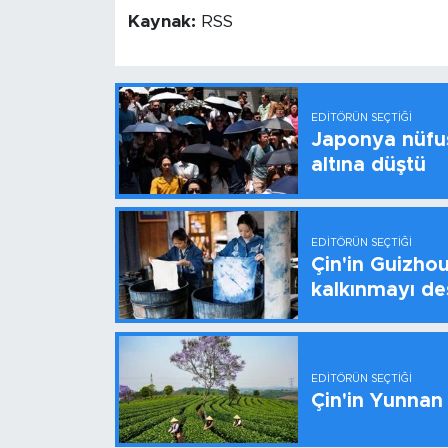
Kaynak:
RSS
EDITÖRÜN SEÇTIĞI
Japonya nüfus
altına düştü
EDITÖRÜN SEÇTIĞI
Çin'in Guizhou
kalkınmayı de
EDITÖRÜN SEÇTIĞI
Çin'in Yunnan