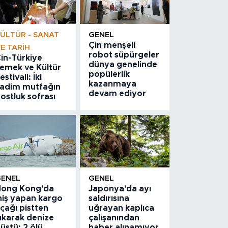
ÜLTÜR - SANAT
GENEL
Çin menşeli
E TARIH
robot süpürgeler
in-Türkiye
dünya genelinde
emek ve Kültür
popülerlik
estivali: İki
kazanmaya
adim mutfağın
devam ediyor
ostluk sofrası
GENEL
GENEL
ong Kong'da
Japonya'da ayı
niş yapan kargo
saldırısına
çağı pistten
uğrayan kaplıca
ıkarak denize
çalışanından
üştü: 2 ölü
haber alınamıyor