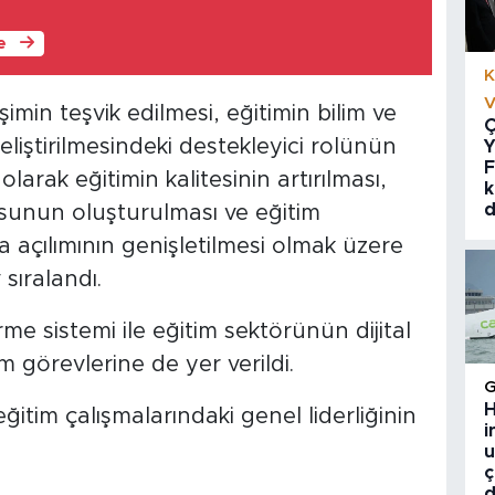
le
K
V
şimin teşvik edilmesi, eğitimin bilim ve
Ç
geliştirilmesindeki destekleyici rolünün
Y
F
larak eğitimin kalitesinin artırılması,
k
d
osunun oluşturulması ve eğitim
 açılımının genişletilmesi olmak üzere
sıralandı.
me sistemi ile eğitim sektörünün dijital
m görevlerine de yer verildi.
H
ğitim çalışmalarındaki genel liderliğinin
i
u
ç
d