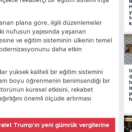
çekte rekabetçi bir eğitim sistemi inşa
B
H
y
t
nan plana göre, ilgili düzenlemeler
k
daki nüfusun yapısında yaşanan
esine ve eğitim sisteminin ülkenin temel
n modernizasyonunu daha etkin
ar yüksek kaliteli bir eğitim sistemini
G
am boyu öğrenmenin benimsendiği bir
h
i
törünün küresel etkisini, rekabet
p
ğırlığını önemli ölçüde artırması
h
alet Trump'ın yeni gümrük vergilerine