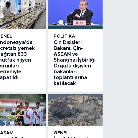
GENEL
POLITIKA
ndonezya'da
Çin Dışişleri
cretsiz yemek
Bakanı, Çin-
ağıtan 833
ASEAN ve
utfak hijyen
Shanghai İşbirliği
orunları
Örgütü dışişleri
edeniyle
bakanları
apatıldı
toplantılarına
katılacak
YAŞAM
GENEL