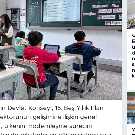
E
ü
d
m
s
n
k
n Devlet Konseyi, 15. Beş Yıllık Plan
törünün gelişimine ilişkin genel
a, ülkenin modernleşme sürecini