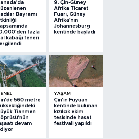
anada'da
9. Çin-Güney
üzenlenen
Afrika Ticaret
adılar Bayramı
Fuarı, Güney
tkinliği
Afrika'nın
apsamında
Johannesburg
0.000'den fazla
kentinde başladı
al kabağı feneri
ergilendi
GENEL
YAŞAM
in'de 560 metre
Çin'in Fuyuan
üksekliğindeki
kentinde bulunan
üyük Tianmen
kızılcık ekim
öprüsü'nün
tesisinde hasat
nşaatı devam
festivali yapıldı
diyor