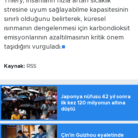
Thiery, insanların hızla artan sıcaklık
stresine uyum sağlayabilme kapasitesinin
sınırlı olduğunu belirterek, küresel
ısınmanın dengelenmesi için karbondioksit
emisyonlarının azaltılmasının kritik önem
taşıdığını vurguladı.
■
Kaynak:
RSS
Japonya nüfusu 42 yıl sonra
ilk kez 120 milyonun altına
düştü
Çin'in Guizhou eyaletinde