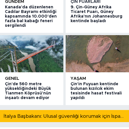
GÜNDEM
ÇIN FUARLARI
Kanada'da düzenlenen
9. Çin-Güney Afrika
Cadılar Bayramı etkinliği
Ticaret Fuarı, Güney
kapsamında 10.000'den
Afrika'nın Johannesburg
fazla bal kabağı feneri
kentinde başladı
sergilendi
GENEL
YAŞAM
Çin'de 560 metre
Çin'in Fuyuan kentinde
yüksekliğindeki Büyük
bulunan kızılcık ekim
Tianmen Köprüsü'nün
tesisinde hasat festivali
inşaatı devam ediyor
yapıldı
İtalya Başbakanı: Ulusal güvenliği korumak için İspanya ile Schengen kapsamındaki serbest dolaşımı askıya alıyoruz