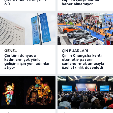
çıkarak denize düştü: 2
kaplıca çalışanından
ölü
haber alınamıyor
GENEL
ÇIN FUARLARI
Çin tüm dünyada
Çin'in Changsha kenti
kadınların çok yönlü
otomotiv pazarını
gelişimi için yeni adımlar
canlandırmak amacıyla
atıyor
özel etkinlik düzenledi