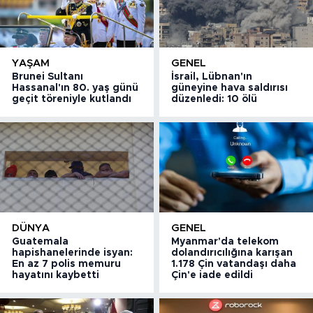
YAŞAM
GENEL
Brunei Sultanı
İsrail, Lübnan'ın
Hassanal'ın 80. yaş günü
güneyine hava saldırısı
geçit töreniyle kutlandı
düzenledi: 10 ölü
DÜNYA
GENEL
Guatemala
Myanmar'da telekom
hapishanelerinde isyan:
dolandırıcılığına karışan
En az 7 polis memuru
1.178 Çin vatandaşı daha
hayatını kaybetti
Çin'e iade edildi