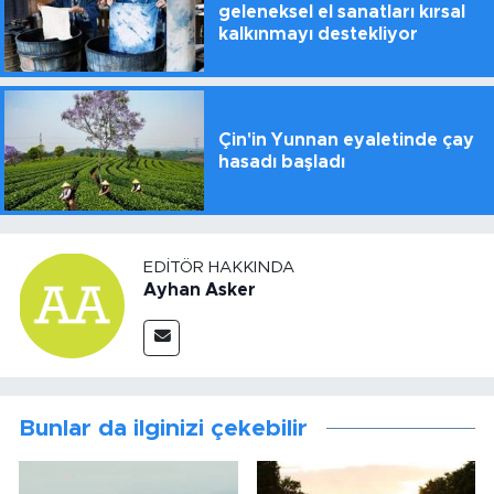
geleneksel el sanatları kırsal
kalkınmayı destekliyor
Çin'in Yunnan eyaletinde çay
hasadı başladı
EDITÖR HAKKINDA
Ayhan Asker
Bunlar da ilginizi çekebilir