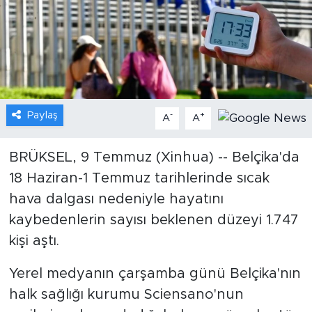
Gündem
Video
Sağlık
Paylaş
-
+
A
A
Foto Haber
BRÜKSEL, 9 Temmuz (Xinhua) -- Belçika'da
Xinhua
18 Haziran-1 Temmuz tarihlerinde sıcak
hava dalgası nedeniyle hayatını
Xinhua Türkiye
kaybedenlerin sayısı beklenen düzeyi 1.747
Seyahat
kişi aştı.
Yerel medyanın çarşamba günü Belçika'nın
halk sağlığı kurumu Sciensano'nun