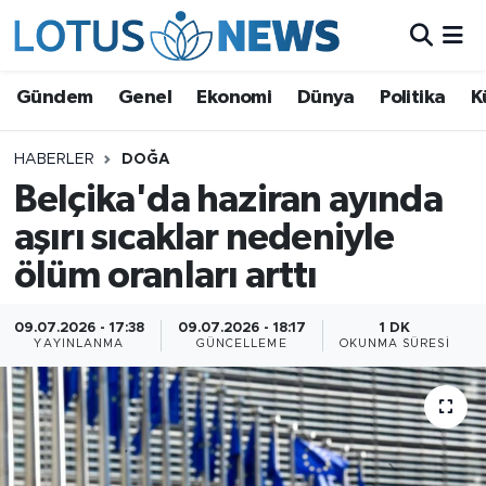
Genel
Gündem
Genel
Ekonomi
Dünya
Politika
K
Ekonomi
HABERLER
DOĞA
Belçika'da haziran ayında
Dünya
aşırı sıcaklar nedeniyle
Politika
ölüm oranları arttı
Kültür - Sanat ve Tarih
09.07.2026 - 17:38
09.07.2026 - 18:17
1 DK
YAYINLANMA
GÜNCELLEME
OKUNMA SÜRESI
Yaşam
Bilim ve Teknoloji
Çin Fuarları