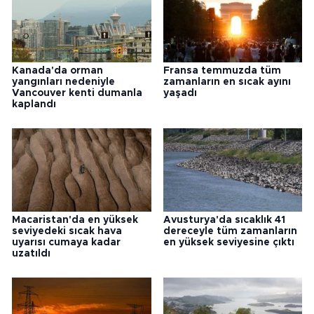
Kanada'da orman
Fransa temmuzda tüm
yangınları nedeniyle
zamanların en sıcak ayını
Vancouver kenti dumanla
yaşadı
kaplandı
Macaristan'da en yüksek
Avusturya'da sıcaklık 41
seviyedeki sıcak hava
dereceyle tüm zamanların
uyarısı cumaya kadar
en yüksek seviyesine çıktı
uzatıldı