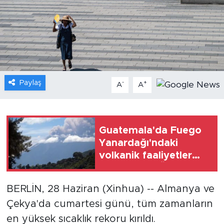
Gündem
Video
Sağlık
Paylaş
-
+
A
A
Foto Haber
Xinhua
Guatemala'da Fuego
Yanardağı'ndaki
Xinhua Türkiye
volkanik faaliyetler
şiddetlendi: Ülke
Seyahat
genelinde turuncu
BERLİN, 28 Haziran (Xinhua) -- Almanya ve
alarm verildi
Çekya'da cumartesi günü, tüm zamanların
en yüksek sıcaklık rekoru kırıldı.