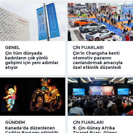
GENEL
ÇIN FUARLARI
Çin tüm dünyada
Çin'in Changsha kenti
kadınların çok yönlü
otomotiv pazarını
gelişimi için yeni adımlar
canlandırmak amacıyla
atıyor
özel etkinlik düzenledi
GÜNDEM
ÇIN FUARLARI
Kanada'da düzenlenen
9. Çin-Güney Afrika
Cadılar Bayramı etkinliği
Ticaret Fuarı, Güney