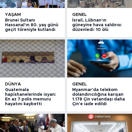
YAŞAM
GENEL
Brunei Sultanı
İsrail, Lübnan'ın
Hassanal'ın 80. yaş günü
güneyine hava saldırısı
geçit töreniyle kutlandı
düzenledi: 10 ölü
DÜNYA
GENEL
Guatemala
Myanmar'da telekom
hapishanelerinde isyan:
dolandırıcılığına karışan
En az 7 polis memuru
1.178 Çin vatandaşı daha
hayatını kaybetti
Çin'e iade edildi