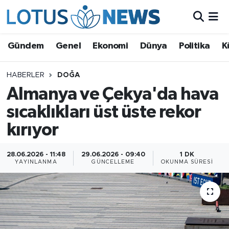
Genel
Gündem
Genel
Ekonomi
Dünya
Politika
K
Ekonomi
HABERLER
DOĞA
Almanya ve Çekya'da hava
Dünya
sıcaklıkları üst üste rekor
Politika
kırıyor
Kültür - Sanat ve Tarih
28.06.2026 - 11:48
29.06.2026 - 09:40
1 DK
YAYINLANMA
GÜNCELLEME
OKUNMA SÜRESI
Yaşam
Bilim ve Teknoloji
Çin Fuarları