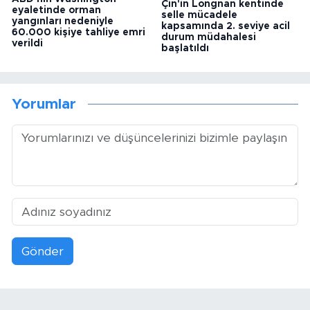
Çin'in Longnan kentinde
eyaletinde orman
selle mücadele
yangınları nedeniyle
kapsamında 2. seviye acil
60.000 kişiye tahliye emri
durum müdahalesi
verildi
başlatıldı
Yorumlar
Gönder