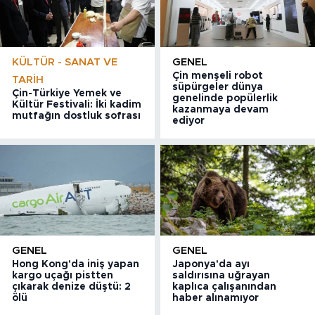
KÜLTÜR - SANAT VE
GENEL
Çin menşeli robot
TARIH
süpürgeler dünya
Çin-Türkiye Yemek ve
genelinde popülerlik
Kültür Festivali: İki kadim
kazanmaya devam
mutfağın dostluk sofrası
ediyor
GENEL
GENEL
Hong Kong'da iniş yapan
Japonya'da ayı
kargo uçağı pistten
saldırısına uğrayan
çıkarak denize düştü: 2
kaplıca çalışanından
ölü
haber alınamıyor