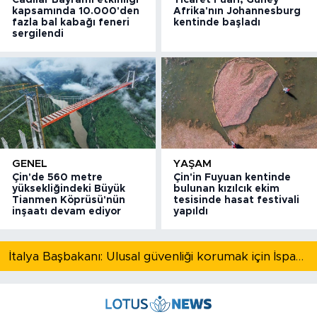
kapsamında 10.000'den
Afrika'nın Johannesburg
fazla bal kabağı feneri
kentinde başladı
sergilendi
GENEL
YAŞAM
Çin'de 560 metre
Çin'in Fuyuan kentinde
yüksekliğindeki Büyük
bulunan kızılcık ekim
Tianmen Köprüsü'nün
tesisinde hasat festivali
inşaatı devam ediyor
yapıldı
İtalya Başbakanı: Ulusal güvenliği korumak için İspanya ile Schengen kapsamındaki serbest dolaşımı askıya alıyoruz