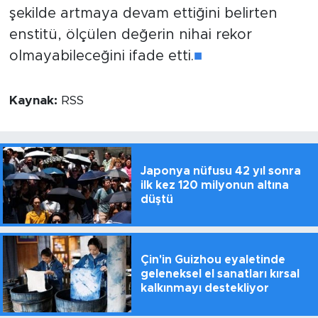
şekilde artmaya devam ettiğini belirten
enstitü, ölçülen değerin nihai rekor
olmayabileceğini ifade etti.
■
Kaynak:
RSS
Japonya nüfusu 42 yıl sonra
ilk kez 120 milyonun altına
düştü
Çin'in Guizhou eyaletinde
geleneksel el sanatları kırsal
kalkınmayı destekliyor