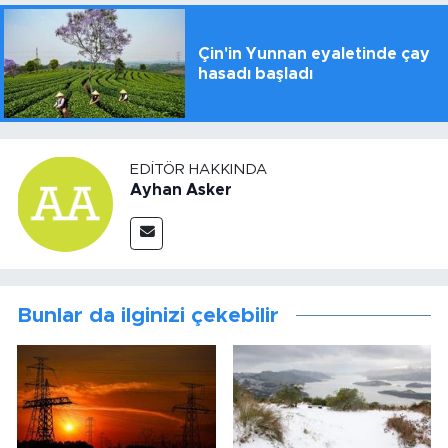
Çin'in Yunnan eyaletinde çay
hasadı başladı
EDITÖR HAKKINDA
Ayhan Asker
Bunlar da ilginizi çekebilir