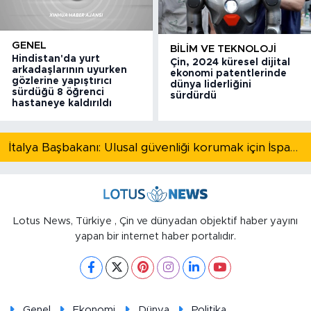
GENEL
BILIM VE TEKNOLOJI
Hindistan'da yurt
Çin, 2024 küresel dijital
arkadaşlarının uyurken
ekonomi patentlerinde
gözlerine yapıştırıcı
dünya liderliğini
sürdüğü 8 öğrenci
sürdürdü
hastaneye kaldırıldı
İtalya Başbakanı: Ulusal güvenliği korumak için İspanya ile Schengen kapsamındaki serbest dolaşımı askıya alıyoruz
Lotus News, Türkiye , Çin ve dünyadan objektif haber yayını
yapan bir internet haber portalıdır.
Genel
Ekonomi
Dünya
Politika