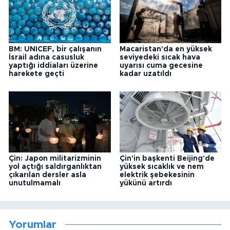
BM: UNICEF, bir çalışanın
Macaristan'da en yüksek
İsrail adına casusluk
seviyedeki sıcak hava
yaptığı iddiaları üzerine
uyarısı cuma gecesine
harekete geçti
kadar uzatıldı
Çin: Japon militarizminin
Çin'in başkenti Beijing'de
yol açtığı saldırganlıktan
yüksek sıcaklık ve nem
çıkarılan dersler asla
elektrik şebekesinin
unutulmamalı
yükünü artırdı
Yorumlar