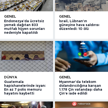
GENEL
GENEL
Endonezya'da ücretsiz
İsrail, Lübnan'ın
yemek dağıtan 833
güneyine hava saldırısı
mutfak hijyen sorunları
düzenledi: 10 ölü
nedeniyle kapatıldı
DÜNYA
GENEL
Guatemala
Myanmar'da telekom
hapishanelerinde isyan:
dolandırıcılığına karışan
En az 7 polis memuru
1.178 Çin vatandaşı daha
hayatını kaybetti
Çin'e iade edildi