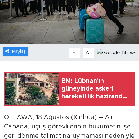
Gündem
Video
Sağlık
Paylaş
-
+
A
A
Foto Haber
Xinhua
BM: Lübnan'ın
güneyinde askeri
Xinhua Türkiye
hareketlilik hazirandan
bu yana en yoğun
Seyahat
seviyeye ulaştı
OTTAWA, 18 Ağustos (Xinhua) -- Air
Canada, uçuş görevlilerinin hükümetin işe
geri dönme talimatına uymaması nedeniyle