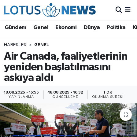
Genel
Gündem
Genel
Ekonomi
Dünya
Politika
K
Ekonomi
HABERLER
GENEL
Air Canada, faaliyetlerinin
Dünya
yeniden başlatılmasını
Politika
askıya aldı
Kültür - Sanat ve Tarih
18.08.2025 - 15:55
18.08.2025 - 16:32
1 DK
YAYINLANMA
GÜNCELLEME
OKUNMA SÜRESI
Yaşam
Bilim ve Teknoloji
Çin Fuarları