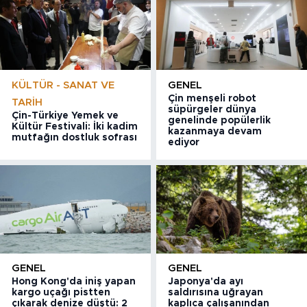
KÜLTÜR - SANAT VE
GENEL
Çin menşeli robot
TARIH
süpürgeler dünya
Çin-Türkiye Yemek ve
genelinde popülerlik
Kültür Festivali: İki kadim
kazanmaya devam
mutfağın dostluk sofrası
ediyor
GENEL
GENEL
Hong Kong'da iniş yapan
Japonya'da ayı
kargo uçağı pistten
saldırısına uğrayan
çıkarak denize düştü: 2
kaplıca çalışanından