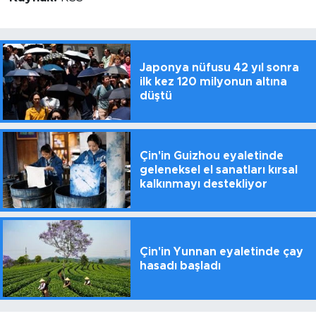
Japonya nüfusu 42 yıl sonra
ilk kez 120 milyonun altına
düştü
Çin'in Guizhou eyaletinde
geleneksel el sanatları kırsal
kalkınmayı destekliyor
Çin'in Yunnan eyaletinde çay
hasadı başladı