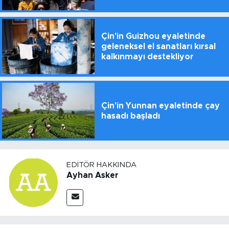
Çin'in Guizhou eyaletinde
geleneksel el sanatları kırsal
kalkınmayı destekliyor
Çin'in Yunnan eyaletinde çay
hasadı başladı
EDITÖR HAKKINDA
Ayhan Asker