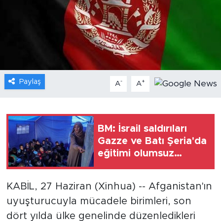
Gündem
Video
Sağlık
Paylaş
-
+
A
A
Foto Haber
Xinhua
BM: İsrail saldırıları
Gazze ve Batı Şeria'da
Xinhua Türkiye
eğitimi olumsuz
etkiliyor
Seyahat
KABİL, 27 Haziran (Xinhua) -- Afganistan'ın
uyuşturucuyla mücadele birimleri, son
dört yılda ülke genelinde düzenledikleri