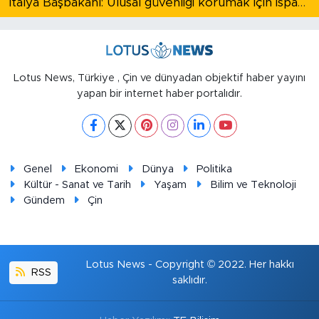
İtalya Başbakanı: Ulusal güvenliği korumak için İspanya ile Schengen kapsamındaki serbest dolaşımı askıya alıyoruz
Lotus News, Türkiye , Çin ve dünyadan objektif haber yayını
yapan bir internet haber portalıdır.
Genel
Ekonomi
Dünya
Politika
Kültür - Sanat ve Tarih
Yaşam
Bilim ve Teknoloji
Gündem
Çin
Lotus News - Copyright © 2022. Her hakkı
RSS
saklıdır.