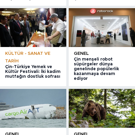
KÜLTÜR - SANAT VE
GENEL
Çin menşeli robot
TARIH
süpürgeler dünya
Çin-Türkiye Yemek ve
genelinde popülerlik
Kültür Festivali: İki kadim
kazanmaya devam
mutfağın dostluk sofrası
ediyor
GENEL
GENEL