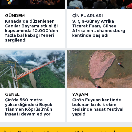
GÜNDEM
ÇIN FUARLARI
Kanada'da düzenlenen
9. Çin-Güney Afrika
Cadılar Bayramı etkinliği
Ticaret Fuarı, Güney
kapsamında 10.000'den
Afrika'nın Johannesburg
fazla bal kabağı feneri
kentinde başladı
sergilendi
GENEL
YAŞAM
Çin'de 560 metre
Çin'in Fuyuan kentinde
yüksekliğindeki Büyük
bulunan kızılcık ekim
Tianmen Köprüsü'nün
tesisinde hasat festivali
inşaatı devam ediyor
yapıldı