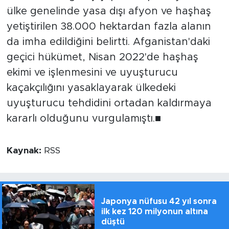
ülke genelinde yasa dışı afyon ve haşhaş
yetiştirilen 38.000 hektardan fazla alanın
da imha edildiğini belirtti. Afganistan'daki
geçici hükümet, Nisan 2022'de haşhaş
ekimi ve işlenmesini ve uyuşturucu
kaçakçılığını yasaklayarak ülkedeki
uyuşturucu tehdidini ortadan kaldırmaya
kararlı olduğunu vurgulamıştı.■
Kaynak:
RSS
Japonya nüfusu 42 yıl sonra
ilk kez 120 milyonun altına
düştü