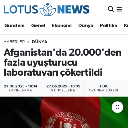
Genel
Gündem
Genel
Ekonomi
Dünya
Politika
K
Ekonomi
HABERLER
DÜNYA
Afganistan'da 20.000'den
Dünya
fazla uyuşturucu
Politika
laboratuvarı çökertildi
Kültür - Sanat ve Tarih
27.06.2025 - 18:34
27.06.2025 - 18:05
1 DK
YAYINLANMA
GÜNCELLEME
OKUNMA SÜRESI
Yaşam
Bilim ve Teknoloji
Çin Fuarları