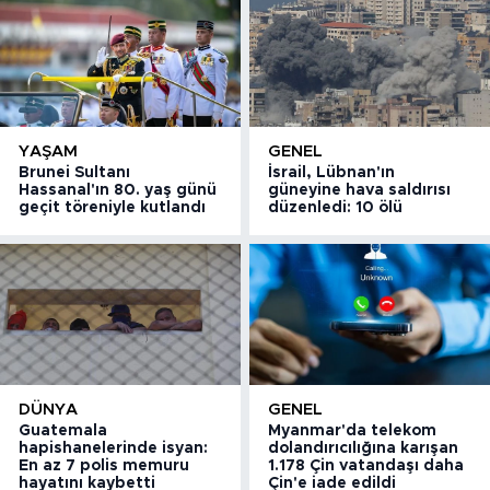
YAŞAM
GENEL
Brunei Sultanı
İsrail, Lübnan'ın
Hassanal'ın 80. yaş günü
güneyine hava saldırısı
geçit töreniyle kutlandı
düzenledi: 10 ölü
DÜNYA
GENEL
Guatemala
Myanmar'da telekom
hapishanelerinde isyan:
dolandırıcılığına karışan
En az 7 polis memuru
1.178 Çin vatandaşı daha
hayatını kaybetti
Çin'e iade edildi