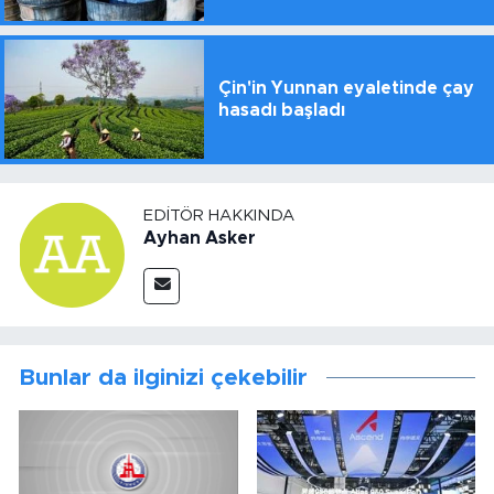
Çin'in Yunnan eyaletinde çay
hasadı başladı
EDITÖR HAKKINDA
Ayhan Asker
Bunlar da ilginizi çekebilir