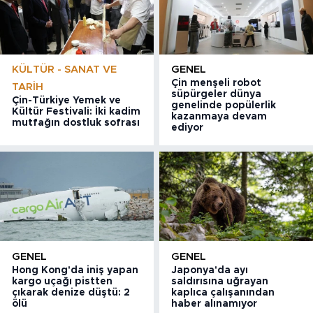
KÜLTÜR - SANAT VE
GENEL
Çin menşeli robot
TARIH
süpürgeler dünya
Çin-Türkiye Yemek ve
genelinde popülerlik
Kültür Festivali: İki kadim
kazanmaya devam
mutfağın dostluk sofrası
ediyor
GENEL
GENEL
Hong Kong'da iniş yapan
Japonya'da ayı
kargo uçağı pistten
saldırısına uğrayan
çıkarak denize düştü: 2
kaplıca çalışanından
ölü
haber alınamıyor