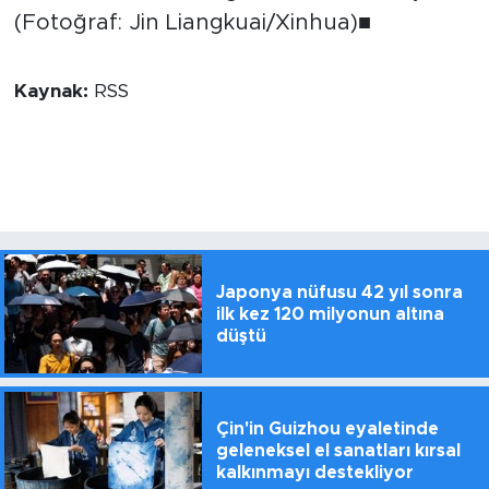
(Fotoğraf: Jin Liangkuai/Xinhua)■
Kaynak:
RSS
Japonya nüfusu 42 yıl sonra
ilk kez 120 milyonun altına
düştü
Çin'in Guizhou eyaletinde
geleneksel el sanatları kırsal
kalkınmayı destekliyor