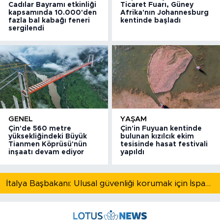
Cadılar Bayramı etkinliği
Ticaret Fuarı, Güney
kapsamında 10.000'den
Afrika'nın Johannesburg
fazla bal kabağı feneri
kentinde başladı
sergilendi
GENEL
YAŞAM
Çin'de 560 metre
Çin'in Fuyuan kentinde
yüksekliğindeki Büyük
bulunan kızılcık ekim
Tianmen Köprüsü'nün
tesisinde hasat festivali
inşaatı devam ediyor
yapıldı
İtalya Başbakanı: Ulusal güvenliği korumak için İspanya ile Schengen kapsamındaki serbest dolaşımı askıya alıyoruz