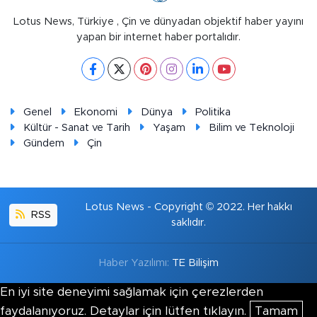
Lotus News, Türkiye , Çin ve dünyadan objektif haber yayını
yapan bir internet haber portalıdır.
Genel
Ekonomi
Dünya
Politika
Kültür - Sanat ve Tarih
Yaşam
Bilim ve Teknoloji
Gündem
Çin
Lotus News - Copyright © 2022. Her hakkı
RSS
saklıdır.
Haber Yazılımı:
TE Bilişim
En iyi site deneyimi sağlamak için çerezlerden
faydalanıyoruz. Detaylar için lütfen tıklayın.
Tamam