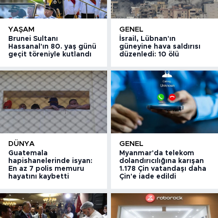
YAŞAM
GENEL
Brunei Sultanı
İsrail, Lübnan'ın
Hassanal'ın 80. yaş günü
güneyine hava saldırısı
geçit töreniyle kutlandı
düzenledi: 10 ölü
DÜNYA
GENEL
Guatemala
Myanmar'da telekom
hapishanelerinde isyan:
dolandırıcılığına karışan
En az 7 polis memuru
1.178 Çin vatandaşı daha
hayatını kaybetti
Çin'e iade edildi