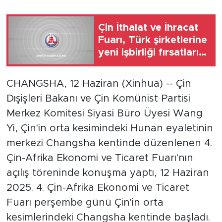
Gündem
Çin İthalat ve İhracat
Fuarı, Türk şirketlerine
Video
yeni işbirliği fırsatları
sunuyor
Sağlık
CHANGSHA, 12 Haziran (Xinhua) -- Çin
Foto Haber
Dışişleri Bakanı ve Çin Komünist Partisi
Merkez Komitesi Siyasi Büro Üyesi Wang
Xinhua
Yi, Çin'in orta kesimindeki Hunan eyaletinin
merkezi Changsha kentinde düzenlenen 4.
Xinhua Türkiye
Çin-Afrika Ekonomi ve Ticaret Fuarı'nın
Seyahat
açılış töreninde konuşma yaptı, 12 Haziran
2025. 4. Çin-Afrika Ekonomi ve Ticaret
Fuarı perşembe günü Çin'in orta
kesimlerindeki Changsha kentinde başladı.