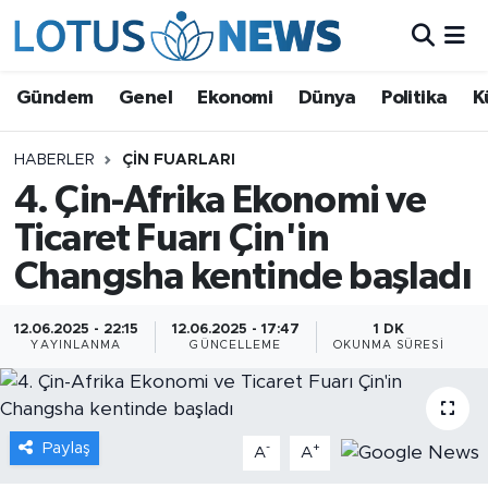
Genel
Gündem
Genel
Ekonomi
Dünya
Politika
K
Ekonomi
HABERLER
ÇIN FUARLARI
4. Çin-Afrika Ekonomi ve
Dünya
Ticaret Fuarı Çin'in
Politika
Changsha kentinde başladı
Kültür - Sanat ve Tarih
12.06.2025 - 22:15
12.06.2025 - 17:47
1 DK
YAYINLANMA
GÜNCELLEME
OKUNMA SÜRESI
Yaşam
Bilim ve Teknoloji
Paylaş
-
+
A
A
Çin Fuarları