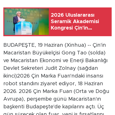
Gündem
2026 Uluslararası
Seramik Akademisi
Video
Kongresi Çin'in
Jingdezhen kentinde
Sağlık
başladı
BUDAPEŞTE, 19 Haziran (Xinhua) -- Çin'in
Foto Haber
Macaristan Büyükelçisi Gong Tao (solda)
ve Macaristan Ekonomi ve Enerji Bakanlığı
Xinhua
Devlet Sekreteri Judit Zolnay (sağdan
Xinhua Türkiye
ikinci)2026 Çin Marka Fuarı'ndaki insansı
robot standını ziyaret ediyor, 18 Haziran
Seyahat
2026. 2026 Çin Marka Fuarı (Orta ve Doğu
Avrupa), perşembe günü Macaristan'ın
başkenti Budapeşte'de kapılarını açtı. Üç
gün sürecek olan fuar, yeni iş fırsatlarını