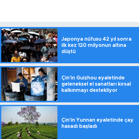
Japonya nüfusu 42 yıl sonra
ilk kez 120 milyonun altına
düştü
Çin'in Guizhou eyaletinde
geleneksel el sanatları kırsal
kalkınmayı destekliyor
Çin'in Yunnan eyaletinde çay
hasadı başladı