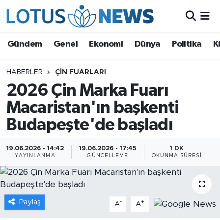
Genel
Gündem
Genel
Ekonomi
Dünya
Politika
K
Ekonomi
HABERLER
ÇIN FUARLARI
2026 Çin Marka Fuarı
Dünya
Macaristan'ın başkenti
Politika
Budapeşte'de başladı
Kültür - Sanat ve Tarih
19.06.2026 - 14:42
19.06.2026 - 17:45
1 DK
YAYINLANMA
GÜNCELLEME
OKUNMA SÜRESI
Yaşam
Bilim ve Teknoloji
Paylaş
-
+
A
A
Çin Fuarları