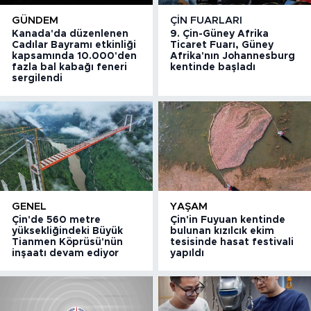
GÜNDEM
ÇIN FUARLARI
Kanada'da düzenlenen
9. Çin-Güney Afrika
Cadılar Bayramı etkinliği
Ticaret Fuarı, Güney
kapsamında 10.000'den
Afrika'nın Johannesburg
fazla bal kabağı feneri
kentinde başladı
sergilendi
GENEL
YAŞAM
Çin'de 560 metre
Çin'in Fuyuan kentinde
yüksekliğindeki Büyük
bulunan kızılcık ekim
Tianmen Köprüsü'nün
tesisinde hasat festivali
inşaatı devam ediyor
yapıldı