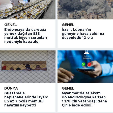
GENEL
GENEL
Endonezya'da ücretsiz
İsrail, Lübnan'ın
yemek dağıtan 833
güneyine hava saldırısı
mutfak hijyen sorunları
düzenledi: 10 ölü
nedeniyle kapatıldı
DÜNYA
GENEL
Guatemala
Myanmar'da telekom
hapishanelerinde isyan:
dolandırıcılığına karışan
En az 7 polis memuru
1.178 Çin vatandaşı daha
hayatını kaybetti
Çin'e iade edildi