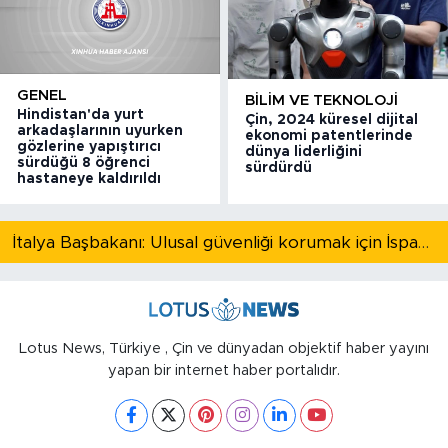
GENEL
BILIM VE TEKNOLOJI
Hindistan'da yurt
Çin, 2024 küresel dijital
arkadaşlarının uyurken
ekonomi patentlerinde
gözlerine yapıştırıcı
dünya liderliğini
sürdüğü 8 öğrenci
sürdürdü
hastaneye kaldırıldı
İtalya Başbakanı: Ulusal güvenliği korumak için İspanya ile Schengen kapsamındaki serbest dolaşımı askıya alıyoruz
Lotus News, Türkiye , Çin ve dünyadan objektif haber yayını
yapan bir internet haber portalıdır.