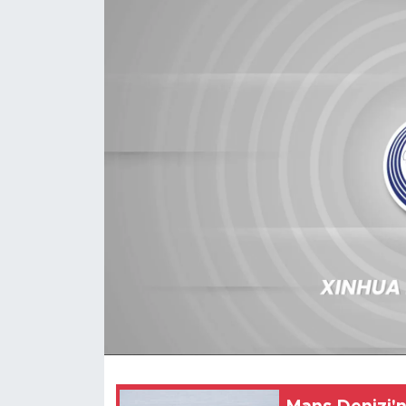
Gündem
Video
Sağlık
Foto Haber
Xinhua
Xinhua Türkiye
Seyahat