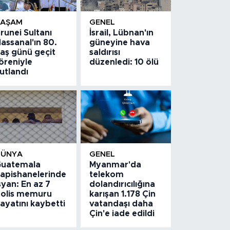
YAŞAM
GENEL
runei Sultanı
İsrail, Lübnan'ın
assanal'ın 80.
güneyine hava
aş günü geçit
saldırısı
öreniyle
düzenledi: 10 ölü
utlandı
DÜNYA
GENEL
uatemala
Myanmar'da
apishanelerinde
telekom
syan: En az 7
dolandırıcılığına
olis memuru
karışan 1.178 Çin
ayatını kaybetti
vatandaşı daha
Çin'e iade edildi