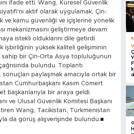
ğını ifade etti. Wang, Küresel Güvenlik
isiyatifi'ni aktif olarak uygulamak, Çin-
 ve kamu güvenliği ve içişlerine yönelik
sı mekanizmasını geliştirmeye devam
a istekli olduklarını dile getirdi.
K
V
şbirliğinin yüksek kaliteli gelişiminin
Ç
e sahip bir Çin-Orta Asya topluluğunun
Y
F
 çağrısında bulundu. Toplantı
k
, sonuçları paylaşmak amacıyla ortak bir
d
akistan Cumhurbaşkanı Kasım Cömert
t başkanlarıyla bir araya geldi.
kanı ve Ulusal Güvenlik Komitesi Başkanı
eştiren Wang, Tacikistan, Türkmenistan
ıyla da görüş alışverişinde bulundu.■
H