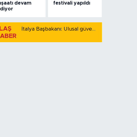
nşaatı devam
festivali yapıldı
diyor
LAŞ
İtalya Başbakanı: Ulusal güvenliği korumak için İspanya ile Schengen kapsamındaki serbest dolaşımı askıya alıyoruz
ABER