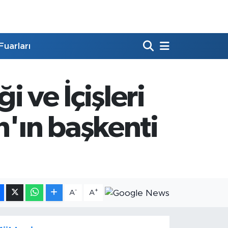
Fuarları
 ve İçişleri
n'ın başkenti
-
+
A
A