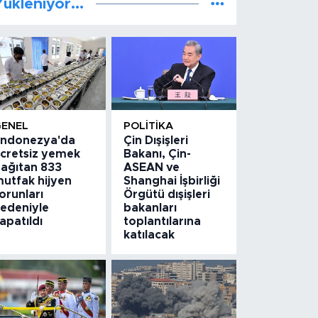
ükleniyor...
GENEL
POLITIKA
ndonezya'da
Çin Dışişleri
cretsiz yemek
Bakanı, Çin-
ağıtan 833
ASEAN ve
utfak hijyen
Shanghai İşbirliği
orunları
Örgütü dışişleri
edeniyle
bakanları
apatıldı
toplantılarına
katılacak