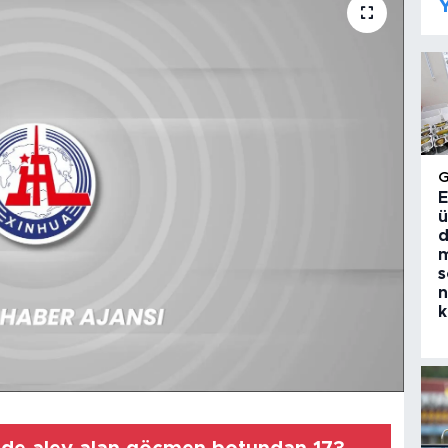
Y
E
ü
d
m
s
n
k