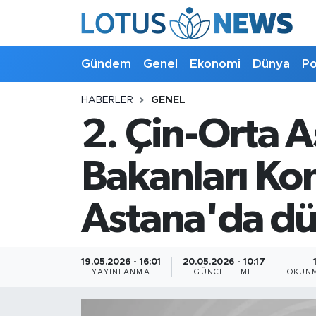
Genel
Gündem
Genel
Ekonomi
Dünya
Po
Ekonomi
HABERLER
GENEL
2. Çin-Orta A
Dünya
Politika
Bakanları Kon
Kültür - Sanat ve Tarih
Astana'da dü
Yaşam
19.05.2026 - 16:01
20.05.2026 - 10:17
Bilim ve Teknoloji
YAYINLANMA
GÜNCELLEME
OKUNM
Çin Fuarları