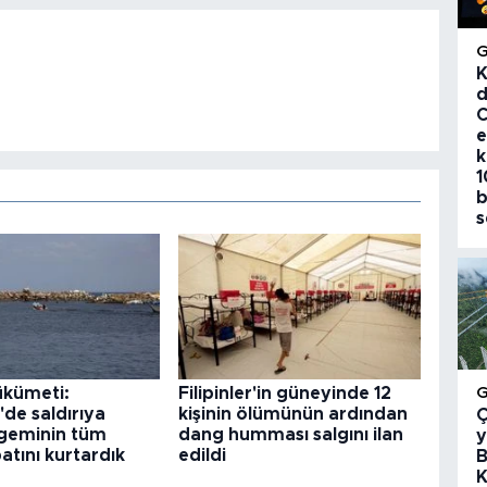
K
d
C
e
k
1
b
s
kümeti:
Filipinler'in güneyinde 12
'de saldırıya
kişinin ölümünün ardından
Ç
geminin tüm
dang humması salgını ilan
y
tını kurtardık
edildi
B
K