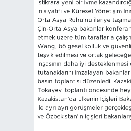
istikrara yeni bir ivme kazandırdı
İnisiyatifi ve Küresel Yönetişim İn
Orta Asya Ruhu'nu ileriye taşımak
Çin-Orta Asya bakanlar konferan
etmek üzere tüm taraflarla çalışmay
Wang, bölgesel kolluk ve güvenlik i
teşvik edilmesi ve ortak geleceğ
inşasının daha iyi desteklenmesi
tutanaklarını imzalayan bakanlar
basın toplantısı düzenledi. Kaz
Tokayev, toplantı öncesinde heye
Kazakistan'da ülkenin İçişleri Ba
ile ayrı ayrı görüşmeler gerçekl
ve Özbekistan'ın içişleri bakanlar