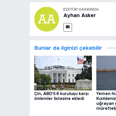
EDITÖR HAKKINDA
Ayhan Asker
Bunlar da ilginizi çekebilir
Çin, ABD'li 6 kuruluşu karşı
Yemen hü
önlemler listesine ekledi
Kızıldeniz
uğrayan 
müretteba