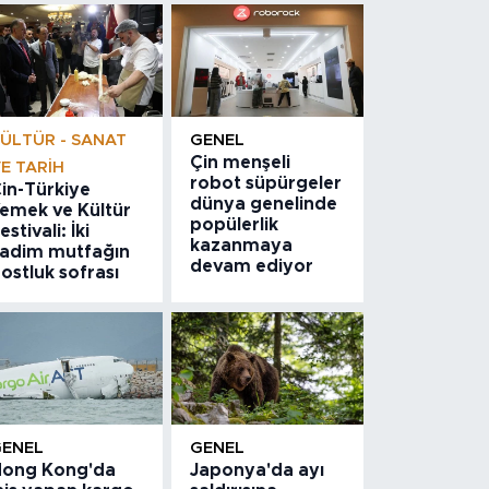
ÜLTÜR - SANAT
GENEL
Çin menşeli
E TARIH
robot süpürgeler
in-Türkiye
dünya genelinde
emek ve Kültür
popülerlik
estivali: İki
kazanmaya
adim mutfağın
devam ediyor
ostluk sofrası
GENEL
GENEL
ong Kong'da
Japonya'da ayı