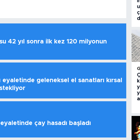
i
u
ç
d
u 42 yıl sonra ilk kez 120 milyonun
Ç
 eyaletinde geleneksel el sanatları kırsal
k
y
stekliyor
y
a
 eyaletinde çay hasadı başladı