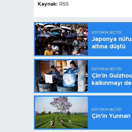
Kaynak:
RSS
EDITÖRÜN SEÇTIĞI
Japonya nüfus
altına düştü
EDITÖRÜN SEÇTIĞI
Çin'in Guizhou
kalkınmayı de
EDITÖRÜN SEÇTIĞI
Çin'in Yunnan