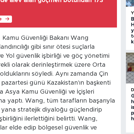
nde alev alan göçmen botundan 173
B
le
H
y
t
in Kamu Güvenliği Bakanı Wang
k
ırıcılığı gibi sınır ötesi suçlarla
 Yol güvenlik işbirliği ve göç yönetimi
sürekli olarak derinleştirmek üzere Orta
i olduklarını söyledi. Aynı zamanda Çin
pazartesi günü Kazakistan'ın başkenti
 Asya Kamu Güvenliği ve İçişleri
G
a yaptı. Wang, tüm tarafların başarıyla
h
i
ana stratejik diyaloğu güçlendirip
p
rliğini ilerlettiğini belirtti. Wang,
h
çlar elde edip bölgesel güvenlik ve