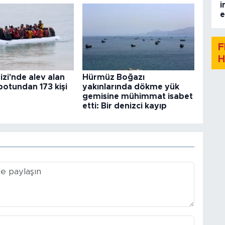
i
e
F
H
zi'nde alev alan
Hürmüz Boğazı
otundan 173 kişi
yakınlarında dökme yük
gemisine mühimmat isabet
etti: Bir denizci kayıp