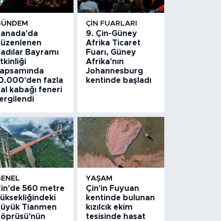
GÜNDEM
ÇIN FUARLARI
anada'da
9. Çin-Güney
üzenlenen
Afrika Ticaret
adılar Bayramı
Fuarı, Güney
tkinliği
Afrika'nın
apsamında
Johannesburg
0.000'den fazla
kentinde başladı
al kabağı feneri
ergilendi
GENEL
YAŞAM
in'de 560 metre
Çin'in Fuyuan
üksekliğindeki
kentinde bulunan
üyük Tianmen
kızılcık ekim
öprüsü'nün
tesisinde hasat