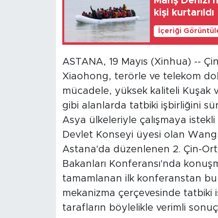
Manş Denizi'
kişi kurtarıldı
İçeriği Görüntü
ASTANA, 19 Mayıs (Xinhua) -- Ç
Xiaohong, terörle ve telekom doland
mücadele, yüksek kaliteli Kuşak ve
gibi alanlarda tatbiki işbirliğini 
Asya ülkeleriyle çalışmaya istekl
Devlet Konseyi üyesi olan Wang 
Astana'da düzenlenen 2. Çin-Orta
Bakanları Konferansı'nda konuşm
tamamlanan ilk konferanstan bu y
mekanizma çerçevesinde tatbiki işbi
tarafların böylelikle verimli sonu