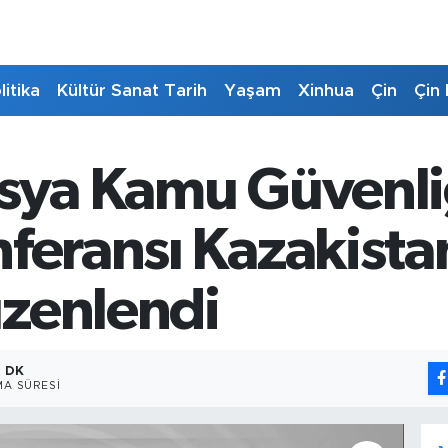
litika
Kültür Sanat Tarih
Yaşam
Xinhua
Çin
Çin 
sya Kamu Güvenliği
feransı Kazakista
zenlendi
1 DK
A SÜRESI