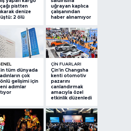
niş yapan kargo
saldırısına
çağı pistten
uğrayan kaplıca
ıkarak denize
çalışanından
üştü: 2 ölü
haber alınamıyor
GENEL
ÇIN FUARLARI
in tüm dünyada
Çin'in Changsha
adınların çok
kenti otomotiv
önlü gelişimi için
pazarını
eni adımlar
canlandırmak
tıyor
amacıyla özel
etkinlik düzenledi