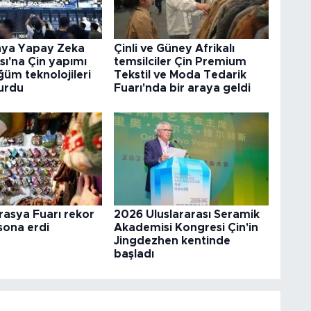
ya Yapay Zeka
Çinli ve Güney Afrikalı
ı'na Çin yapımı
temsilciler Çin Premium
üm teknolojileri
Tekstil ve Moda Tedarik
urdu
Fuarı'nda bir araya geldi
rasya Fuarı rekor
2026 Uluslararası Seramik
 sona erdi
Akademisi Kongresi Çin'in
Jingdezhen kentinde
başladı