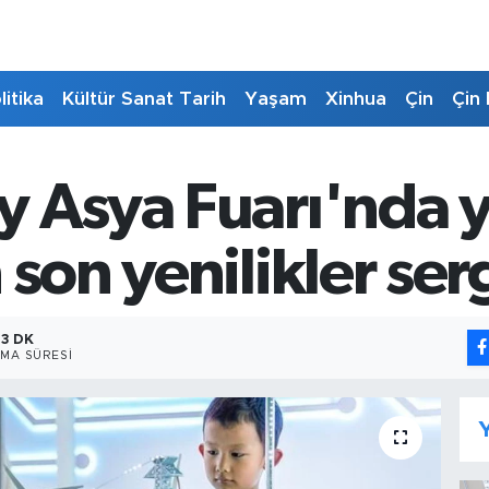
litika
Kültür Sanat Tarih
Yaşam
Xinhua
Çin
Çin 
 Asya Fuarı'nda ye
 son yenilikler ser
3 DK
MA SÜRESI
Y