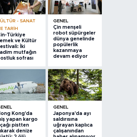
ÜLTÜR - SANAT
GENEL
Çin menşeli
E TARIH
robot süpürgeler
in-Türkiye
dünya genelinde
emek ve Kültür
popülerlik
estivali: İki
kazanmaya
adim mutfağın
devam ediyor
ostluk sofrası
GENEL
GENEL
ong Kong'da
Japonya'da ayı
niş yapan kargo
saldırısına
çağı pistten
uğrayan kaplıca
ıkarak denize
çalışanından
üştü: 2 ölü
haber alınamıyor