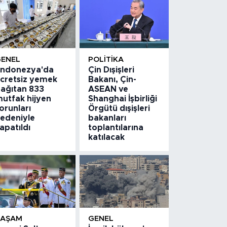
GENEL
POLITIKA
ndonezya'da
Çin Dışişleri
cretsiz yemek
Bakanı, Çin-
ağıtan 833
ASEAN ve
utfak hijyen
Shanghai İşbirliği
orunları
Örgütü dışişleri
edeniyle
bakanları
apatıldı
toplantılarına
katılacak
YAŞAM
GENEL