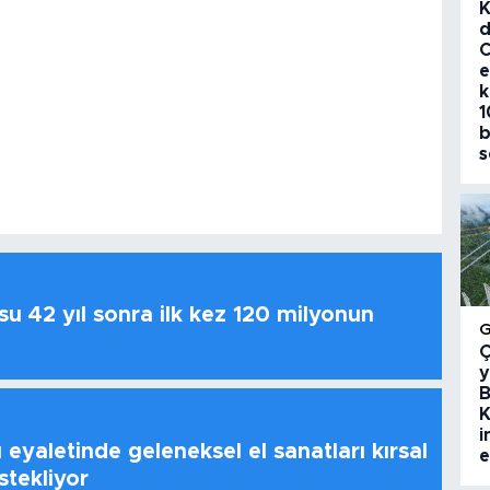
K
d
C
e
k
1
b
s
u 42 yıl sonra ilk kez 120 milyonun
Ç
y
B
K
i
 eyaletinde geleneksel el sanatları kırsal
e
stekliyor