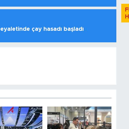
F
H
 eyaletinde çay hasadı başladı