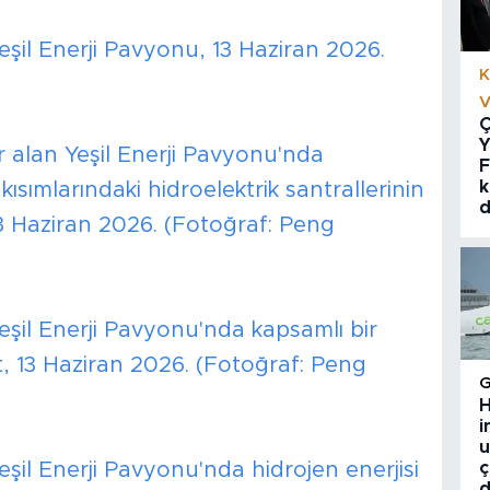
eşil Enerji Pavyonu, 13 Haziran 2026.
K
V
Ç
Y
 alan Yeşil Enerji Pavyonu'nda
F
k
kısımlarındaki hidroelektrik santrallerinin
d
13 Haziran 2026. (Fotoğraf: Peng
eşil Enerji Pavyonu'nda kapsamlı bir
, 13 Haziran 2026. (Fotoğraf: Peng
H
i
u
şil Enerji Pavyonu'nda hidrojen enerjisi
ç
d