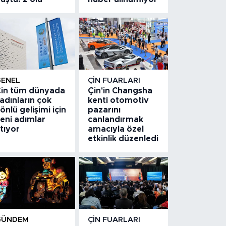
GENEL
ÇIN FUARLARI
in tüm dünyada
Çin'in Changsha
adınların çok
kenti otomotiv
önlü gelişimi için
pazarını
eni adımlar
canlandırmak
tıyor
amacıyla özel
etkinlik düzenledi
GÜNDEM
ÇIN FUARLARI