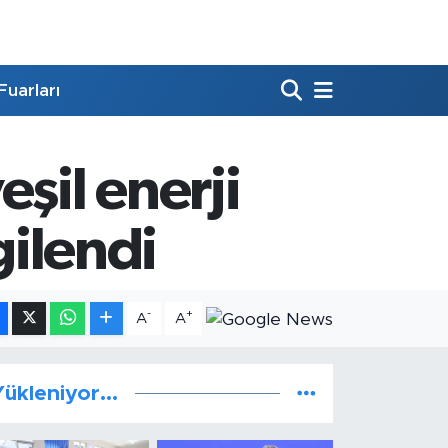
Fuarları
şil enerji
gilendi
-
+
A
A
ükleniyor...