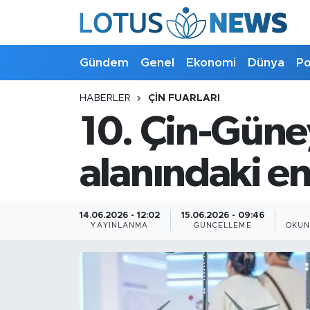
Genel
Gündem
Genel
Ekonomi
Dünya
Po
Ekonomi
HABERLER
ÇIN FUARLARI
10. Çin-Güney
Dünya
Politika
alanındaki en
Kültür - Sanat ve Tarih
14.06.2026 - 12:02
15.06.2026 - 09:46
YAYINLANMA
GÜNCELLEME
OKUN
Yaşam
Bilim ve Teknoloji
Çin Fuarları