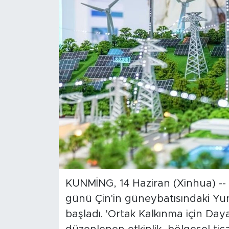
Gündem
Video
Sağlık
Foto Haber
Xinhua
Xinhua Türkiye
Seyahat
KUNMİNG, 14 Haziran (Xinhua) --
günü Çin'in güneybatısındaki Yu
başladı. 'Ortak Kalkınma için Da