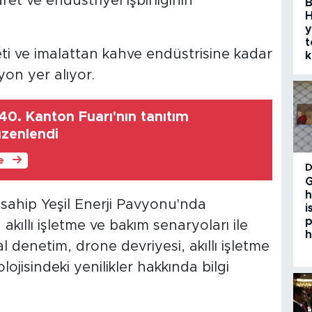
ret ve endüstriyel işbirliğinin
B
H
y
t
reti ve imalattan kahve endüstrisine kadar
k
yon yer alıyor.
40. Kanton Fuarı'nın tanıtım
üzenlendi
le
G
h
sahip Yeşil Enerji Pavyonu'nda
i
p
i, akıllı işletme ve bakım senaryoları ile
h
al denetim, drone devriyesi, akıllı işletme
lojisindeki yenilikler hakkında bilgi