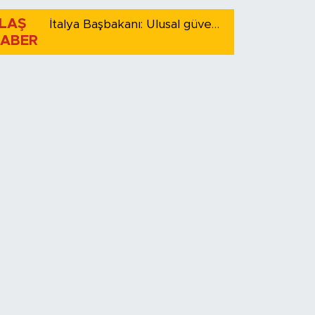
LAŞ
İtalya Başbakanı: Ulusal güvenliği korumak için İspanya ile Schengen kapsamındaki serbest dolaşımı askıya alıyoruz
ABER