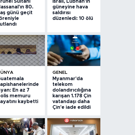
runei Sultanı
İsrail, Lübnan'ın
assanal'ın 80.
güneyine hava
aş günü geçit
saldırısı
öreniyle
düzenledi: 10 ölü
utlandı
DÜNYA
GENEL
uatemala
Myanmar'da
apishanelerinde
telekom
syan: En az 7
dolandırıcılığına
olis memuru
karışan 1.178 Çin
ayatını kaybetti
vatandaşı daha
Çin'e iade edildi