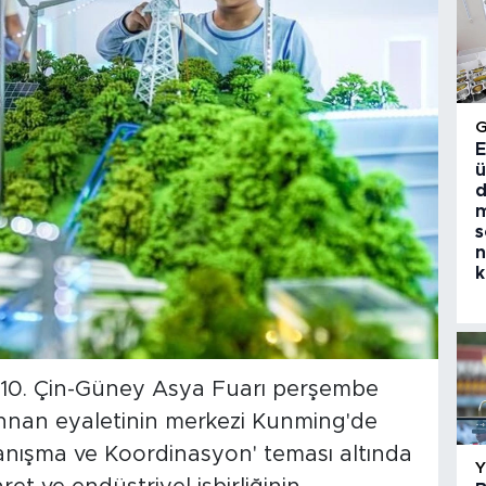
E
ü
d
m
s
n
k
 10. Çin-Güney Asya Fuarı perşembe
nnan eyaletinin merkezi Kunming'de
yanışma ve Koordinasyon' teması altında