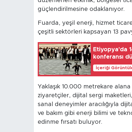
düzenlenen etkinlik, bölgesel tica
güçlendirilmesine odaklanıyor.
Fuarda, yeşil enerji, hizmet tica
çeşitli sektörleri kapsayan 13 pav
Etiyopya'da 1
konferansı d
İçeriği Görüntü
Yaklaşık 10.000 metrekare alana 
ziyaretçiler, dijital sergi maketler
sanal deneyimler aracılığıyla dijit
ve bakım gibi enerji bilimi ve tekno
edinme fırsatı buluyor.