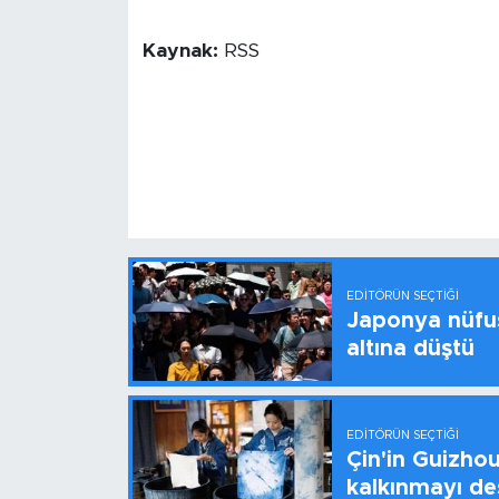
Kaynak:
RSS
EDITÖRÜN SEÇTIĞI
Japonya nüfus
altına düştü
EDITÖRÜN SEÇTIĞI
Çin'in Guizhou
kalkınmayı de