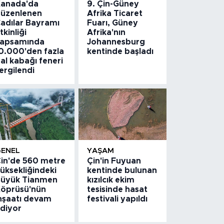
anada'da
9. Çin-Güney
üzenlenen
Afrika Ticaret
adılar Bayramı
Fuarı, Güney
tkinliği
Afrika'nın
apsamında
Johannesburg
0.000'den fazla
kentinde başladı
al kabağı feneri
ergilendi
GENEL
YAŞAM
in'de 560 metre
Çin'in Fuyuan
üksekliğindeki
kentinde bulunan
üyük Tianmen
kızılcık ekim
öprüsü'nün
tesisinde hasat
nşaatı devam
festivali yapıldı
diyor