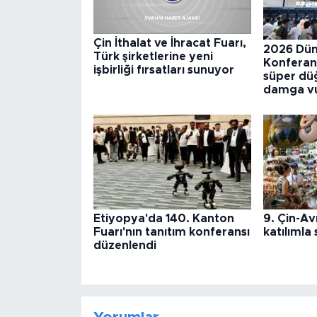
Çin İthalat ve İhracat Fuarı,
2026 Dün
Türk şirketlerine yeni
Konferans
işbirliği fırsatları sunuyor
süper düğ
damga v
Etiyopya'da 140. Kanton
9. Çin-Av
Fuarı'nın tanıtım konferansı
katılımla
düzenlendi