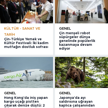
KÜLTÜR - SANAT VE
GENEL
Çin menşeli robot
TARIH
süpürgeler dünya
Çin-Türkiye Yemek ve
genelinde popülerlik
Kültür Festivali: İki kadim
kazanmaya devam
mutfağın dostluk sofrası
ediyor
GENEL
GENEL
Hong Kong'da iniş yapan
Japonya'da ayı
kargo uçağı pistten
saldırısına uğrayan
çıkarak denize düştü: 2
kaplıca çalışanından