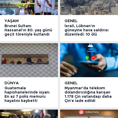
YAŞAM
GENEL
Brunei Sultanı
İsrail, Lübnan'ın
Hassanal'ın 80. yaş günü
güneyine hava saldırısı
geçit töreniyle kutlandı
düzenledi: 10 ölü
DÜNYA
GENEL
Guatemala
Myanmar'da telekom
hapishanelerinde isyan:
dolandırıcılığına karışan
En az 7 polis memuru
1.178 Çin vatandaşı daha
hayatını kaybetti
Çin'e iade edildi