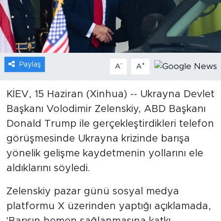
Gündem
Video
Paylaş
-
+
A
A
Sağlık
Foto Haber
KİEV, 15 Haziran (Xinhua) -- Ukrayna Devlet
Başkanı Volodimir Zelenskiy, ABD Başkanı
Xinhua
Donald Trump ile gerçekleştirdikleri telefon
görüşmesinde Ukrayna krizinde barışa
Xinhua Türkiye
yönelik gelişme kaydetmenin yollarını ele
aldıklarını söyledi.
Seyahat
Zelenskiy pazar günü sosyal medya
platformu X üzerinden yaptığı açıklamada,
'Barışın hemen sağlanmasına katkı