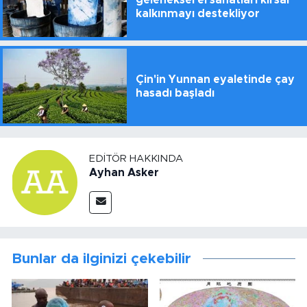
geleneksel el sanatları kırsal
kalkınmayı destekliyor
Çin'in Yunnan eyaletinde çay
hasadı başladı
EDITÖR HAKKINDA
Ayhan Asker
Bunlar da ilginizi çekebilir