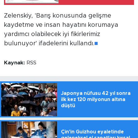
Zelenskiy, 'Barış konusunda gelişme
kaydetme ve insan hayatını korumaya
yardımcı olabilecek iyi fikirlerimiz
bulunuyor' ifadelerini kullandı.
■
Kaynak:
RSS
Japonya nüfusu 42 yıl sonra
ilk kez 120 milyonun altına
düştü
Çin'in Guizhou eyaletinde