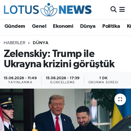
Genel
Gündem
Genel
Ekonomi
Dünya
Politika
K
Ekonomi
HABERLER
DÜNYA
Zelenskiy: Trump ile
Dünya
Ukrayna krizini görüştük
Politika
15.06.2026 - 11:49
15.06.2026 - 17:39
1 DK
Kültür - Sanat ve Tarih
YAYINLANMA
GÜNCELLEME
OKUNMA SÜRESI
Yaşam
Bilim ve Teknoloji
Çin Fuarları