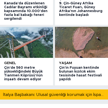
Kanada'da düzenlenen
9. Çin-Güney Afrika
Cadılar Bayramı etkinliği
Ticaret Fuarı, Güney
kapsamında 10.000'den
Afrika'nın Johannesburg
fazla bal kabağı feneri
kentinde başladı
sergilendi
GENEL
YAŞAM
Çin'de 560 metre
Çin'in Fuyuan kentinde
yüksekliğindeki Büyük
bulunan kızılcık ekim
Tianmen Köprüsü'nün
tesisinde hasat festivali
inşaatı devam ediyor
yapıldı
İtalya Başbakanı: Ulusal güvenliği korumak için İspanya ile Schengen kapsamındaki serbest dolaşımı askıya alıyoruz