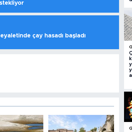
stekliyor
 eyaletinde çay hasadı başladı
Ç
k
y
y
a