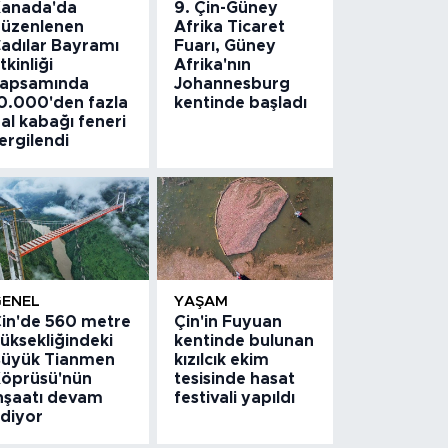
anada'da
9. Çin-Güney
üzenlenen
Afrika Ticaret
adılar Bayramı
Fuarı, Güney
tkinliği
Afrika'nın
apsamında
Johannesburg
0.000'den fazla
kentinde başladı
al kabağı feneri
ergilendi
GENEL
YAŞAM
in'de 560 metre
Çin'in Fuyuan
üksekliğindeki
kentinde bulunan
üyük Tianmen
kızılcık ekim
öprüsü'nün
tesisinde hasat
nşaatı devam
festivali yapıldı
diyor