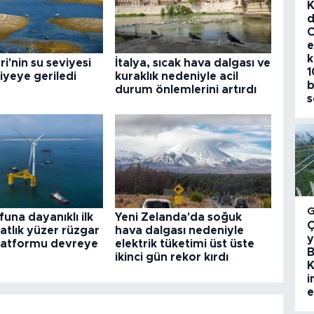
K
d
C
e
k
i'nin su seviyesi
İtalya, sıcak hava dalgası ve
1
iyeye geriledi
kuraklık nedeniyle acil
b
durum önlemlerini artırdı
s
funa dayanıklı ilk
Yeni Zelanda'da soğuk
Ç
tlık yüzer rüzgar
hava dalgası nedeniyle
y
platformu devreye
elektrik tüketimi üst üste
B
ikinci gün rekor kırdı
K
i
e