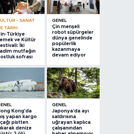
ÜLTÜR - SANAT
GENEL
Çin menşeli
E TARIH
robot süpürgeler
in-Türkiye
dünya genelinde
emek ve Kültür
popülerlik
estivali: İki
kazanmaya
adim mutfağın
devam ediyor
ostluk sofrası
GENEL
GENEL
ong Kong'da
Japonya'da ayı
niş yapan kargo
saldırısına
çağı pistten
uğrayan kaplıca
ıkarak denize
çalışanından
üştü: 2 ölü
haber alınamıyor