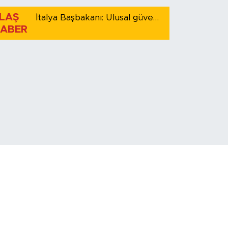
LAŞ
İtalya Başbakanı: Ulusal güvenliği korumak için İspanya ile Schengen kapsamındaki serbest dolaşımı askıya alıyoruz
ABER