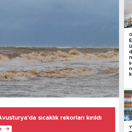
E
ü
d
m
s
n
k
usturya'da sıcaklık rekorları kırıldı
le