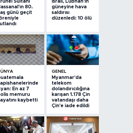
runei Sultanı
İsrail, Lübnan'ın
assanal'ın 80.
güneyine hava
aş günü geçit
saldırısı
öreniyle
düzenledi: 10 ölü
utlandı
DÜNYA
GENEL
uatemala
Myanmar'da
apishanelerinde
telekom
syan: En az 7
dolandırıcılığına
olis memuru
karışan 1.178 Çin
ayatını kaybetti
vatandaşı daha
Çin'e iade edildi