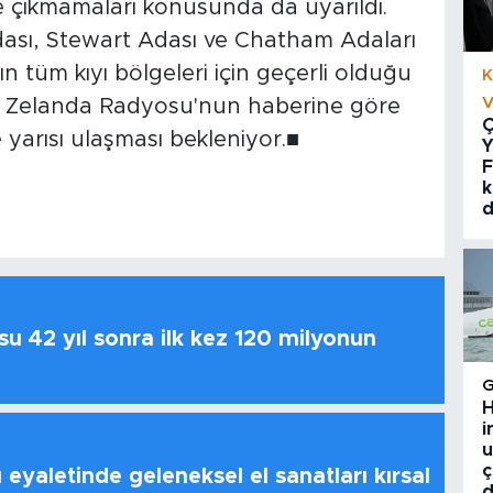
e çıkmamaları konusunda da uyarıldı.
ası, Stewart Adası ve Chatham Adaları
n tüm kıyı bölgeleri için geçerli olduğu
K
V
eni Zelanda Radyosu'nun haberine göre
Ç
yarısı ulaşması bekleniyor.■
Y
F
k
d
u 42 yıl sonra ilk kez 120 milyonun
H
i
u
ç
 eyaletinde geleneksel el sanatları kırsal
d