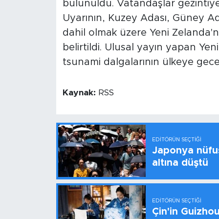
bulunuldu. Vatandaşlar gezintiy
Uyarının, Kuzey Adası, Güney Ad
dahil olmak üzere Yeni Zelanda'nı
belirtildi. Ulusal yayın yapan Y
tsunami dalgalarının ülkeye gece 
Kaynak:
RSS
EDITÖRÜN SEÇTIĞI
Japonya nüfus
altına düştü
EDITÖRÜN SEÇTIĞI
Çin'in Guizhou