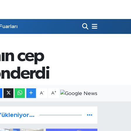
Fuarları
ın cep
önderdi
-
+
A
A
ükleniyor...