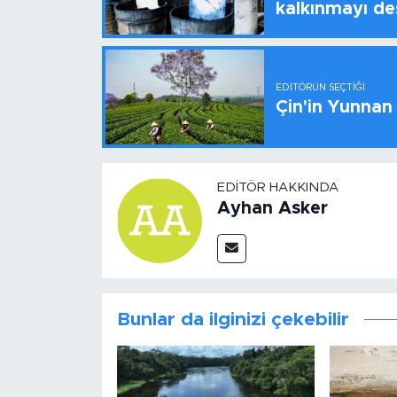
kalkınmayı de
EDITÖRÜN SEÇTIĞI
Çin'in Yunnan
EDITÖR HAKKINDA
Ayhan Asker
Bunlar da ilginizi çekebilir