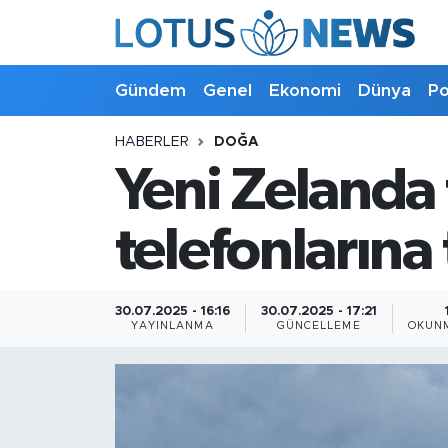
Genel
Gündem
Genel
Ekonomi
Dünya
Po
Ekonomi
HABERLER
DOĞA
Yeni Zelanda
Dünya
Politika
telefonlarına
Kültür - Sanat ve Tarih
30.07.2025 - 16:16
30.07.2025 - 17:21
YAYINLANMA
GÜNCELLEME
OKUNM
Yaşam
Bilim ve Teknoloji
Çin Fuarları