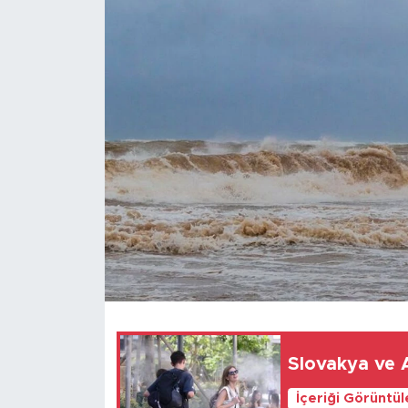
Gündem
Video
Sağlık
Foto Haber
Xinhua
Xinhua Türkiye
Seyahat
Slovakya ve Av
İçeriği Görüntü