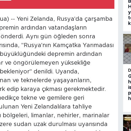
B
H
y
t
) -- Yeni Zelanda, Rusya'da çarşamba
k
premin ardından vatandaşların
 gönderdi. Aynı gün öğleden sonra
rısında, "Rusya'nın Kamçatka Yarımadası
 büyüklüğündeki depremin ardından
ılar ve öngörülemeyen yüksekliğe
bekleniyor" denildi. Uyarıda,
G
nan ve teknelerde yaşayanların,
h
i
erk edip karaya çıkması gerekmektedir.
p
lmedikçe tekne ve gemilere geri
h
ulunan Yeni Zelandalılara tahliye
ı bölgeleri, limanlar, nehirler, marinalar
 üzere sudan uzak durulması uyarısında