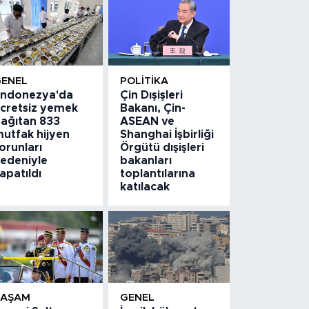
GENEL
POLITIKA
ndonezya'da
Çin Dışişleri
cretsiz yemek
Bakanı, Çin-
ağıtan 833
ASEAN ve
utfak hijyen
Shanghai İşbirliği
orunları
Örgütü dışişleri
edeniyle
bakanları
apatıldı
toplantılarına
katılacak
YAŞAM
GENEL