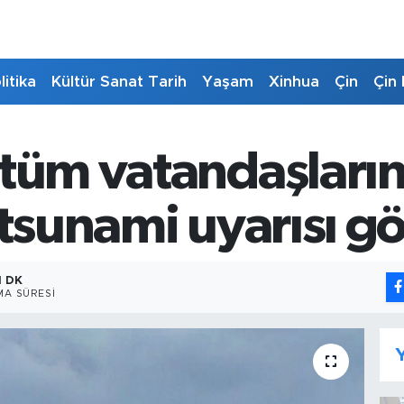
litika
Kültür Sanat Tarih
Yaşam
Xinhua
Çin
Çin 
 tüm vatandaşların
 tsunami uyarısı g
1 DK
A SÜRESI
Y