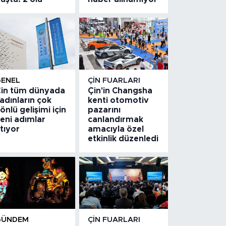
GENEL
ÇIN FUARLARI
in tüm dünyada
Çin'in Changsha
adınların çok
kenti otomotiv
önlü gelişimi için
pazarını
eni adımlar
canlandırmak
tıyor
amacıyla özel
etkinlik düzenledi
GÜNDEM
ÇIN FUARLARI