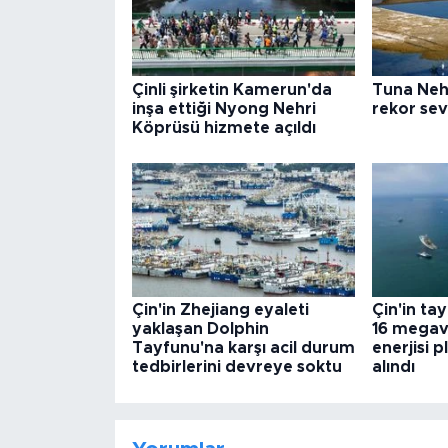
Çinli şirketin Kamerun'da
Tuna Nehr
inşa ettiği Nyong Nehri
rekor sev
Köprüsü hizmete açıldı
Çin'in Zhejiang eyaleti
Çin'in tay
yaklaşan Dolphin
16 megava
Tayfunu'na karşı acil durum
enerjisi 
tedbirlerini devreye soktu
alındı