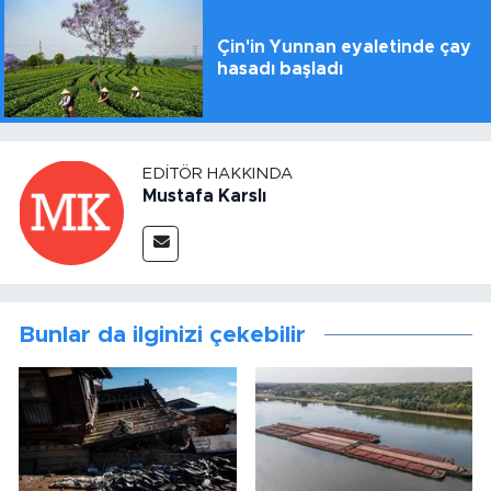
Çin'in Yunnan eyaletinde çay
hasadı başladı
EDITÖR HAKKINDA
Mustafa Karslı
Bunlar da ilginizi çekebilir