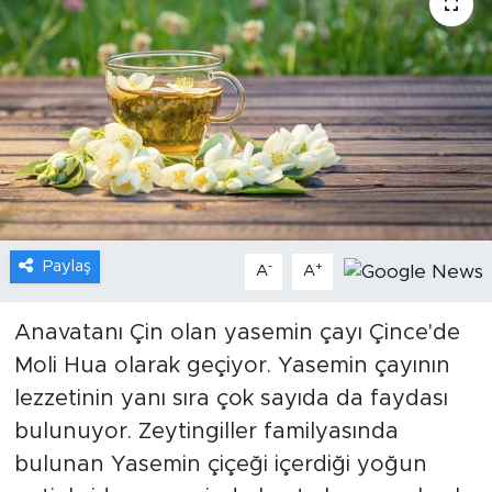
Gündem
Video
Sağlık
Foto Haber
Xinhua
Paylaş
-
+
A
A
Xinhua Türkiye
Anavatanı Çin olan yasemin çayı Çince'de
Moli Hua olarak geçiyor. Yasemin çayının
Seyahat
lezzetinin yanı sıra çok sayıda da faydası
bulunuyor. Zeytingiller familyasında
bulunan Yasemin çiçeği içerdiği yoğun