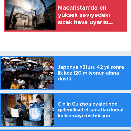
Macaristan'da en
yüksek seviyedeki
sıcak hava uyarısı
cuma gecesine kadar
uzatıldı
Japonya nüfusu 42 yıl sonra
ilk kez 120 milyonun altına
düştü
Çin'in Guizhou eyaletinde
geleneksel el sanatları kırsal
kalkınmayı destekliyor