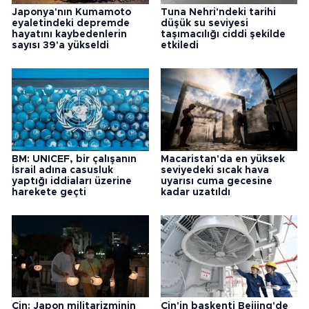
Japonya'nın Kumamoto
Tuna Nehri'ndeki tarihi
eyaletindeki depremde
düşük su seviyesi
hayatını kaybedenlerin
taşımacılığı ciddi şekilde
sayısı 39'a yükseldi
etkiledi
BM: UNICEF, bir çalışanın
Macaristan'da en yüksek
İsrail adına casusluk
seviyedeki sıcak hava
yaptığı iddiaları üzerine
uyarısı cuma gecesine
harekete geçti
kadar uzatıldı
Çin: Japon militarizminin
Çin'in başkenti Beijing'de