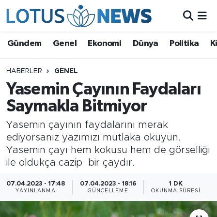
Genel
Gündem
Genel
Ekonomi
Dünya
Politika
K
Ekonomi
HABERLER
GENEL
Yasemin Çayının Faydaları
Dünya
Saymakla Bitmiyor
Politika
Yasemin çayının faydalarını merak
Kültür - Sanat ve Tarih
ediyorsanız yazımızı mutlaka okuyun.
Yasemin çayı hem kokusu hem de görselliği
Yaşam
ile oldukça cazip bir çaydır.
Bilim ve Teknoloji
07.04.2023 - 17:48
07.04.2023 - 18:16
1 DK
YAYINLANMA
GÜNCELLEME
OKUNMA SÜRESI
Çin Fuarları