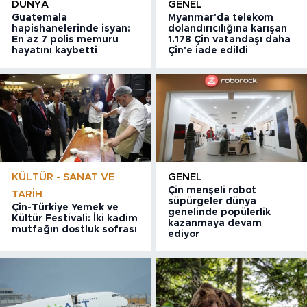
DÜNYA
GENEL
Guatemala
Myanmar'da telekom
hapishanelerinde isyan:
dolandırıcılığına karışan
En az 7 polis memuru
1.178 Çin vatandaşı daha
hayatını kaybetti
Çin'e iade edildi
KÜLTÜR - SANAT VE
GENEL
Çin menşeli robot
TARIH
süpürgeler dünya
Çin-Türkiye Yemek ve
genelinde popülerlik
Kültür Festivali: İki kadim
kazanmaya devam
mutfağın dostluk sofrası
ediyor