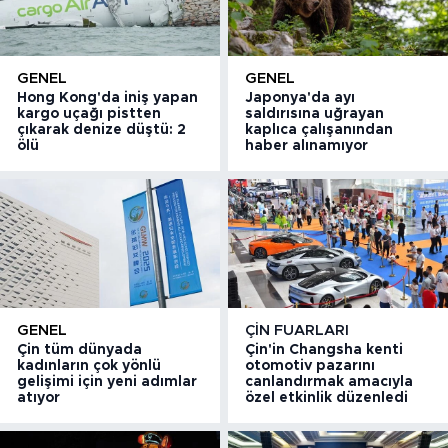
GENEL
GENEL
Hong Kong'da iniş yapan
Japonya'da ayı
kargo uçağı pistten
saldırısına uğrayan
çıkarak denize düştü: 2
kaplıca çalışanından
ölü
haber alınamıyor
GENEL
ÇIN FUARLARI
Çin tüm dünyada
Çin'in Changsha kenti
kadınların çok yönlü
otomotiv pazarını
gelişimi için yeni adımlar
canlandırmak amacıyla
atıyor
özel etkinlik düzenledi