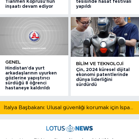
Tianmen Köprüsü'nün
tesisinde hasat festivali
inşaatı devam ediyor
yapıldı
GENEL
BILIM VE TEKNOLOJI
Hindistan'da yurt
Çin, 2024 küresel dijital
arkadaşlarının uyurken
ekonomi patentlerinde
gözlerine yapıştırıcı
dünya liderliğini
sürdüğü 8 öğrenci
sürdürdü
hastaneye kaldırıldı
İtalya Başbakanı: Ulusal güvenliği korumak için İspanya ile Schengen kapsamındaki serbest dolaşımı askıya alıyoruz