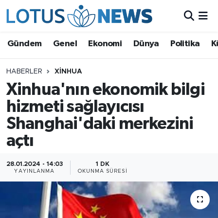
Genel
Gündem
Genel
Ekonomi
Dünya
Politika
K
Ekonomi
HABERLER
XINHUA
Xinhua'nın ekonomik bilgi
Dünya
hizmeti sağlayıcısı
Politika
Shanghai'daki merkezini
Kültür - Sanat ve Tarih
açtı
Yaşam
28.01.2024 - 14:03
1 DK
YAYINLANMA
OKUNMA SÜRESI
Bilim ve Teknoloji
Çin Fuarları