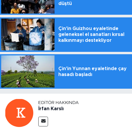
düştü
Çin'in Guizhou eyaletinde
geleneksel el sanatları kırsal
kalkınmayı destekliyor
Çin'in Yunnan eyaletinde çay
hasadı başladı
EDITÖR HAKKINDA
İrfan Karslı