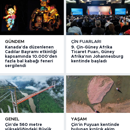
GÜNDEM
ÇIN FUARLARI
Kanada'da düzenlenen
9. Çin-Güney Afrika
Cadılar Bayramı etkinliği
Ticaret Fuarı, Güney
kapsamında 10.000'den
Afrika'nın Johannesburg
fazla bal kabağı feneri
kentinde başladı
sergilendi
GENEL
YAŞAM
Çin'de 560 metre
Çin'in Fuyuan kentinde
yüksekliğindeki Büyük
bulunan kızılcık ekim