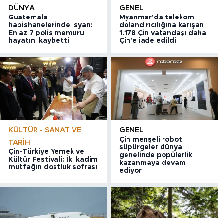
DÜNYA
GENEL
Guatemala
Myanmar'da telekom
hapishanelerinde isyan:
dolandırıcılığına karışan
En az 7 polis memuru
1.178 Çin vatandaşı daha
hayatını kaybetti
Çin'e iade edildi
KÜLTÜR - SANAT VE
GENEL
Çin menşeli robot
TARIH
süpürgeler dünya
Çin-Türkiye Yemek ve
genelinde popülerlik
Kültür Festivali: İki kadim
kazanmaya devam
mutfağın dostluk sofrası
ediyor