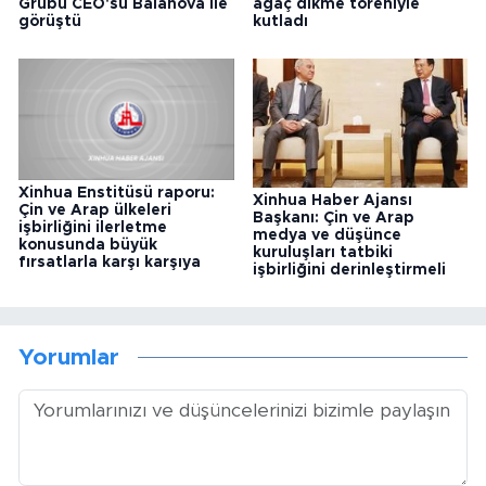
Grubu CEO'su Balanova ile
ağaç dikme töreniyle
görüştü
kutladı
Xinhua Enstitüsü raporu:
Xinhua Haber Ajansı
Çin ve Arap ülkeleri
Başkanı: Çin ve Arap
işbirliğini ilerletme
medya ve düşünce
konusunda büyük
kuruluşları tatbiki
fırsatlarla karşı karşıya
işbirliğini derinleştirmeli
Yorumlar