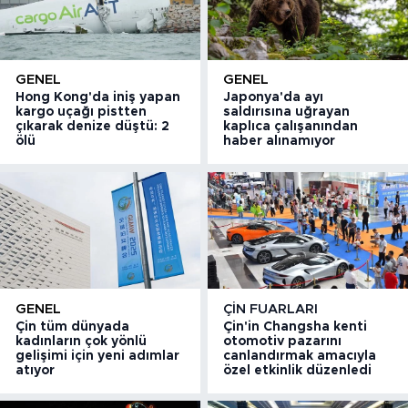
GENEL
GENEL
Hong Kong'da iniş yapan
Japonya'da ayı
kargo uçağı pistten
saldırısına uğrayan
çıkarak denize düştü: 2
kaplıca çalışanından
ölü
haber alınamıyor
GENEL
ÇIN FUARLARI
Çin tüm dünyada
Çin'in Changsha kenti
kadınların çok yönlü
otomotiv pazarını
gelişimi için yeni adımlar
canlandırmak amacıyla
atıyor
özel etkinlik düzenledi