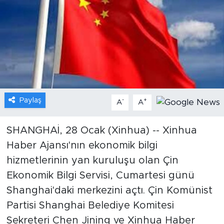
Gündem
Video
Sağlık
Foto Haber
Paylaş
-
+
A
A
Xinhua
SHANGHAİ, 28 Ocak (Xinhua) -- Xinhua
Haber Ajansı'nın ekonomik bilgi
Xinhua Türkiye
hizmetlerinin yan kuruluşu olan Çin
Seyahat
Ekonomik Bilgi Servisi, Cumartesi günü
Shanghai'daki merkezini açtı. Çin Komünist
Partisi Shanghai Belediye Komitesi
Sekreteri Chen Jining ve Xinhua Haber