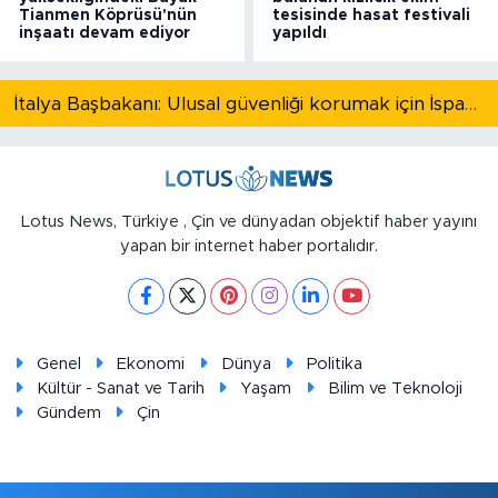
Tianmen Köprüsü'nün
tesisinde hasat festivali
inşaatı devam ediyor
yapıldı
İtalya Başbakanı: Ulusal güvenliği korumak için İspanya ile Schengen kapsamındaki serbest dolaşımı askıya alıyoruz
Lotus News, Türkiye , Çin ve dünyadan objektif haber yayını
yapan bir internet haber portalıdır.
Genel
Ekonomi
Dünya
Politika
Kültür - Sanat ve Tarih
Yaşam
Bilim ve Teknoloji
Gündem
Çin