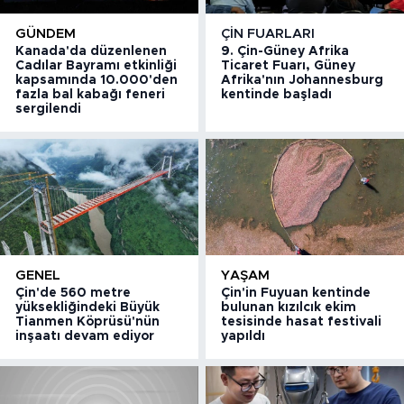
GÜNDEM
ÇIN FUARLARI
Kanada'da düzenlenen
9. Çin-Güney Afrika
Cadılar Bayramı etkinliği
Ticaret Fuarı, Güney
kapsamında 10.000'den
Afrika'nın Johannesburg
fazla bal kabağı feneri
kentinde başladı
sergilendi
GENEL
YAŞAM
Çin'de 560 metre
Çin'in Fuyuan kentinde
yüksekliğindeki Büyük
bulunan kızılcık ekim
Tianmen Köprüsü'nün
tesisinde hasat festivali
inşaatı devam ediyor
yapıldı