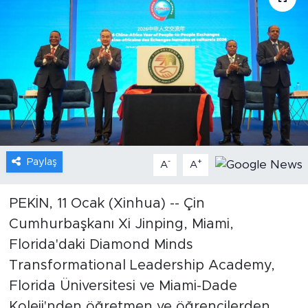
Gündem
Video
Sağlık
Foto Haber
Paylaş
-
+
Xinhua
A
A
Xinhua Türkiye
PEKİN, 11 Ocak (Xinhua) -- Çin
Cumhurbaşkanı Xi Jinping, Miami,
Seyahat
Florida'daki Diamond Minds
Transformational Leadership Academy,
Florida Üniversitesi ve Miami-Dade
Koleji'nden öğretmen ve öğrencilerden