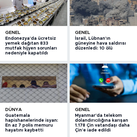
GENEL
GENEL
Endonezya'da ücretsiz
İsrail, Lübnan'ın
yemek dağıtan 833
güneyine hava saldırısı
mutfak hijyen sorunları
düzenledi: 10 ölü
nedeniyle kapatıldı
DÜNYA
GENEL
Guatemala
Myanmar'da telekom
hapishanelerinde isyan:
dolandırıcılığına karışan
En az 7 polis memuru
1.178 Çin vatandaşı daha
hayatını kaybetti
Çin'e iade edildi