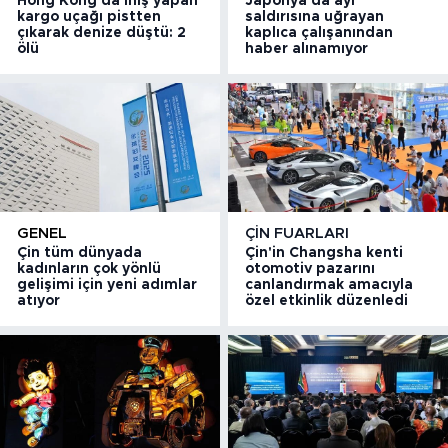
Hong Kong'da iniş yapan
Japonya'da ayı
kargo uçağı pistten
saldırısına uğrayan
çıkarak denize düştü: 2
kaplıca çalışanından
ölü
haber alınamıyor
GENEL
ÇIN FUARLARI
Çin tüm dünyada
Çin'in Changsha kenti
kadınların çok yönlü
otomotiv pazarını
gelişimi için yeni adımlar
canlandırmak amacıyla
atıyor
özel etkinlik düzenledi