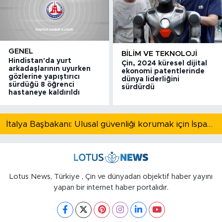
GENEL
BILIM VE TEKNOLOJI
Hindistan'da yurt
Çin, 2024 küresel dijital
arkadaşlarının uyurken
ekonomi patentlerinde
gözlerine yapıştırıcı
dünya liderliğini
sürdüğü 8 öğrenci
sürdürdü
hastaneye kaldırıldı
İtalya Başbakanı: Ulusal güvenliği korumak için İspanya ile Schengen kapsamındaki serbest dolaşımı askıya alıyoruz
Lotus News, Türkiye , Çin ve dünyadan objektif haber yayını
yapan bir internet haber portalıdır.