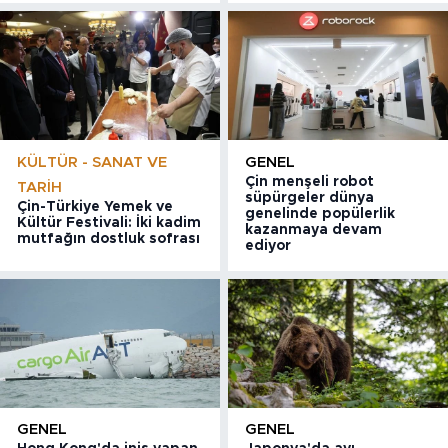
KÜLTÜR - SANAT VE
GENEL
Çin menşeli robot
TARIH
süpürgeler dünya
Çin-Türkiye Yemek ve
genelinde popülerlik
Kültür Festivali: İki kadim
kazanmaya devam
mutfağın dostluk sofrası
ediyor
GENEL
GENEL