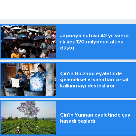
Japonya nüfusu 42 yıl sonra
ilk kez 120 milyonun altına
düştü
Çin'in Guizhou eyaletinde
geleneksel el sanatları kırsal
kalkınmayı destekliyor
Çin'in Yunnan eyaletinde çay
hasadı başladı