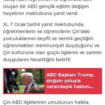
oluşan bir ABD gençlik eğitim değişim
heyetinin mektubuna yanıt verdi.
Xi, 7 Ocak tarihli yanıt mektubunda,
öğretmenlerin ve öğrencilerin Çin'deki
yolculuklarının keyifli ve verimli geçtiğini
öğrenmekten memnuniyet duyduğunu ve
Çin kültürüne olan güçlü ilgilerini ve samimi
duygularını hissettiğini belirtti.
ABD Başkanı Trump,
doğum yoluyla
vatandaşlık hakkını
kısıtlamaya yönelik iki
başkanlık kararnamesi
Çin-ABD ilişkilerinin umudunun halkta,
imzaladı