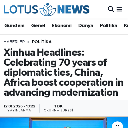
Genel
Gündem
Genel
Ekonomi
Dünya
Politika
K
Ekonomi
HABERLER
POLITIKA
Xinhua Headlines:
Dünya
Celebrating 70 years of
Politika
diplomatic ties, China,
Kültür - Sanat ve Tarih
Africa boost cooperation in
advancing modernization
Yaşam
12.01.2026 - 13:22
1 DK
Bilim ve Teknoloji
YAYINLANMA
OKUNMA SÜRESI
Çin Fuarları