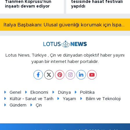
Tianmen Köprüsü'nün
tesisinde hasat festivali
inşaatı devam ediyor
yapıldı
İtalya Başbakanı: Ulusal güvenliği korumak için İspanya ile Schengen kapsamındaki serbest dolaşımı askıya alıyoruz
Lotus News, Türkiye , Çin ve dünyadan objektif haber yayını
yapan bir internet haber portalıdır.
Genel
Ekonomi
Dünya
Politika
Kültür - Sanat ve Tarih
Yaşam
Bilim ve Teknoloji
Gündem
Çin