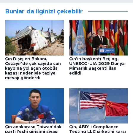
Bunlar da ilginizi çekebilir
Çin Dışişleri Bakanı,
Çin'in başkenti Beijing,
Cezayir'de çok sayıda can
UNESCO-UIA 2029 Dünya
kaybına yol açan otobüs
Mimarlık Başkenti ilan
kazası nedeniyle taziye
edildi
mesajı gönderdi
Çin anakarası: Taiwan'daki
Çin, ABD'li Compliance
parti feshi girişimi siyasi
Testing LLC şirketini karşı