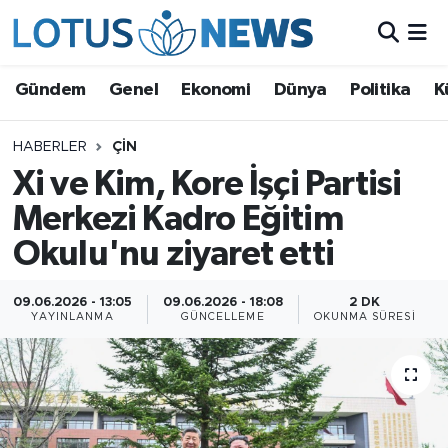
Genel
Gündem
Genel
Ekonomi
Dünya
Politika
K
Ekonomi
HABERLER
ÇIN
Xi ve Kim, Kore İşçi Partisi
Dünya
Merkezi Kadro Eğitim
Politika
Okulu'nu ziyaret etti
Kültür - Sanat ve Tarih
09.06.2026 - 13:05
09.06.2026 - 18:08
2 DK
YAYINLANMA
GÜNCELLEME
OKUNMA SÜRESI
Yaşam
Bilim ve Teknoloji
Çin Fuarları