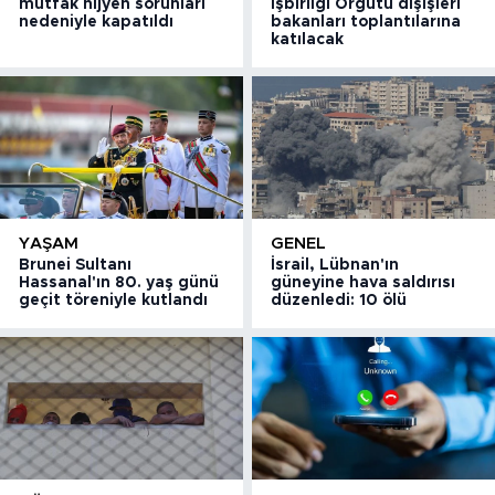
mutfak hijyen sorunları
İşbirliği Örgütü dışişleri
nedeniyle kapatıldı
bakanları toplantılarına
katılacak
YAŞAM
GENEL
Brunei Sultanı
İsrail, Lübnan'ın
Hassanal'ın 80. yaş günü
güneyine hava saldırısı
geçit töreniyle kutlandı
düzenledi: 10 ölü