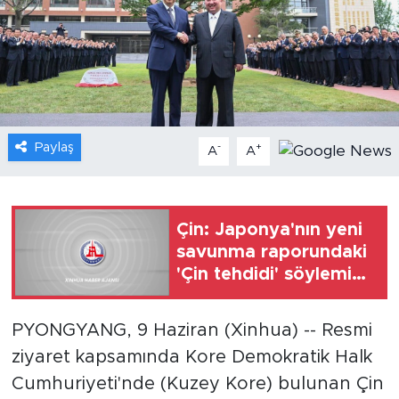
Gündem
Video
Sağlık
Paylaş
-
+
A
A
Foto Haber
Xinhua
Çin: Japonya'nın yeni
savunma raporundaki
Xinhua Türkiye
'Çin tehdidi' söylemini
reddediyoruz
Seyahat
PYONGYANG, 9 Haziran (Xinhua) -- Resmi
ziyaret kapsamında Kore Demokratik Halk
Cumhuriyeti'nde (Kuzey Kore) bulunan Çin