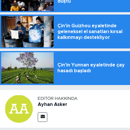
düştü
Çin'in Guizhou eyaletinde
geleneksel el sanatları kırsal
kalkınmayı destekliyor
Çin'in Yunnan eyaletinde çay
hasadı başladı
EDITÖR HAKKINDA
Ayhan Asker