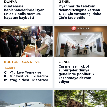
DÜNYA
GENEL
Guatemala
Myanmar'da telekom
hapishanelerinde isyan:
dolandırıcılığına karışan
En az 7 polis memuru
1.178 Çin vatandaşı daha
hayatını kaybetti
Çin'e iade edildi
KÜLTÜR - SANAT VE
GENEL
Çin menşeli robot
TARIH
süpürgeler dünya
Çin-Türkiye Yemek ve
genelinde popülerlik
Kültür Festivali: İki kadim
kazanmaya devam
mutfağın dostluk sofrası
ediyor