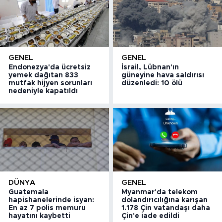
GENEL
GENEL
Endonezya'da ücretsiz
İsrail, Lübnan'ın
yemek dağıtan 833
güneyine hava saldırısı
mutfak hijyen sorunları
düzenledi: 10 ölü
nedeniyle kapatıldı
DÜNYA
GENEL
Guatemala
Myanmar'da telekom
hapishanelerinde isyan:
dolandırıcılığına karışan
En az 7 polis memuru
1.178 Çin vatandaşı daha
hayatını kaybetti
Çin'e iade edildi