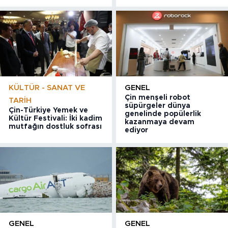
KÜLTÜR - SANAT VE
GENEL
Çin menşeli robot
TARIH
süpürgeler dünya
Çin-Türkiye Yemek ve
genelinde popülerlik
Kültür Festivali: İki kadim
kazanmaya devam
mutfağın dostluk sofrası
ediyor
GENEL
GENEL