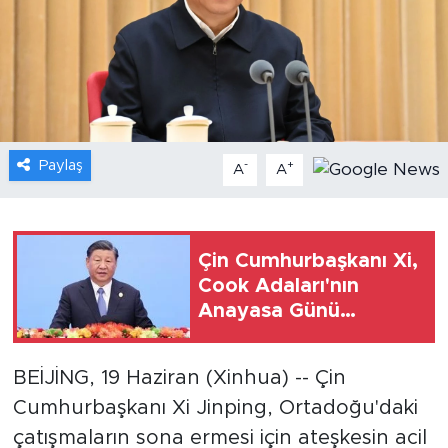
Gündem
Video
Sağlık
Paylaş
-
+
A
A
Foto Haber
Xinhua
Çin Cumhurbaşkanı Xi,
Cook Adaları'nın
Xinhua Türkiye
Anayasa Günü
dolayısıyla Kraliyet
Seyahat
Temsilcisi Marsters'ı
BEİJİNG, 19 Haziran (Xinhua) -- Çin
kutladı
Cumhurbaşkanı Xi Jinping, Ortadoğu'daki
çatışmaların sona ermesi için ateşkesin acil