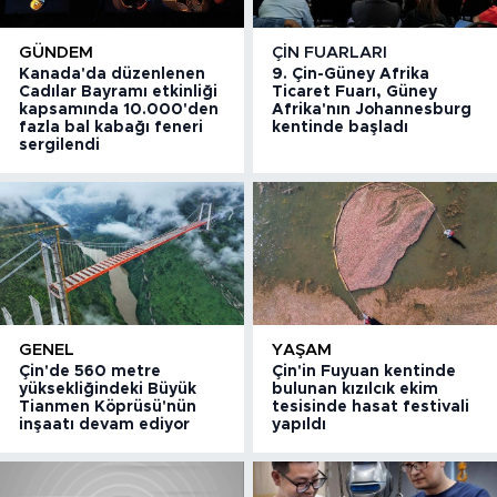
GÜNDEM
ÇIN FUARLARI
Kanada'da düzenlenen
9. Çin-Güney Afrika
Cadılar Bayramı etkinliği
Ticaret Fuarı, Güney
kapsamında 10.000'den
Afrika'nın Johannesburg
fazla bal kabağı feneri
kentinde başladı
sergilendi
GENEL
YAŞAM
Çin'de 560 metre
Çin'in Fuyuan kentinde
yüksekliğindeki Büyük
bulunan kızılcık ekim
Tianmen Köprüsü'nün
tesisinde hasat festivali
inşaatı devam ediyor
yapıldı