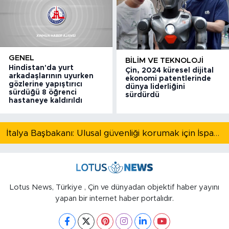
GENEL
BILIM VE TEKNOLOJI
Hindistan'da yurt
Çin, 2024 küresel dijital
arkadaşlarının uyurken
ekonomi patentlerinde
gözlerine yapıştırıcı
dünya liderliğini
sürdüğü 8 öğrenci
sürdürdü
hastaneye kaldırıldı
İtalya Başbakanı: Ulusal güvenliği korumak için İspanya ile Schengen kapsamındaki serbest dolaşımı askıya alıyoruz
Lotus News, Türkiye , Çin ve dünyadan objektif haber yayını
yapan bir internet haber portalıdır.