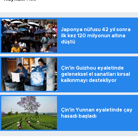
Japonya nüfusu 42 yıl sonra
ilk kez 120 milyonun altına
düştü
Çin'in Guizhou eyaletinde
geleneksel el sanatları kırsal
kalkınmayı destekliyor
Çin'in Yunnan eyaletinde çay
hasadı başladı