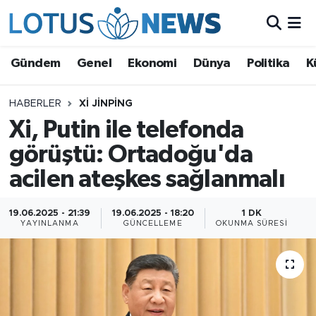
Genel
Gündem
Genel
Ekonomi
Dünya
Politika
K
Ekonomi
HABERLER
XI JINPING
Xi, Putin ile telefonda
Dünya
görüştü: Ortadoğu'da
Politika
acilen ateşkes sağlanmalı
Kültür - Sanat ve Tarih
19.06.2025 - 21:39
19.06.2025 - 18:20
1 DK
YAYINLANMA
GÜNCELLEME
OKUNMA SÜRESI
Yaşam
Bilim ve Teknoloji
Çin Fuarları