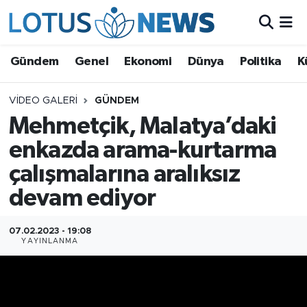
Genel
Gündem
Genel
Ekonomi
Dünya
Politika
K
Ekonomi
VIDEO GALERI
GÜNDEM
Mehmetçik, Malatya’daki
Dünya
enkazda arama-kurtarma
Politika
çalışmalarına aralıksız
Kültür - Sanat ve Tarih
devam ediyor
Yaşam
07.02.2023 - 19:08
YAYINLANMA
Bilim ve Teknoloji
Çin Fuarları