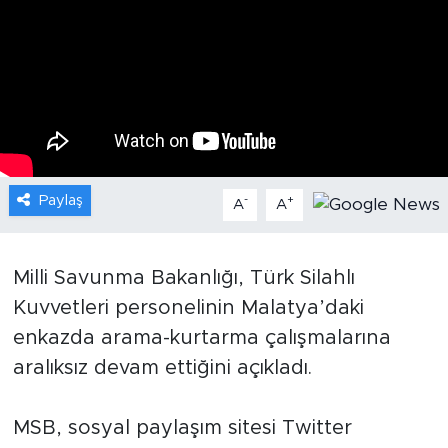
Gündem
Video
Sağlık
Foto Haber
Paylaş
-
+
A
A
Xinhua
Milli Savunma Bakanlığı, Türk Silahlı
Xinhua Türkiye
Kuvvetleri personelinin Malatya’daki
enkazda arama-kurtarma çalışmalarına
Seyahat
aralıksız devam ettiğini açıkladı.
MSB, sosyal paylaşım sitesi Twitter