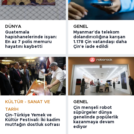
DÜNYA
GENEL
Guatemala
Myanmar'da telekom
hapishanelerinde isyan:
dolandırıcılığına karışan
En az 7 polis memuru
1.178 Çin vatandaşı daha
hayatını kaybetti
Çin'e iade edildi
KÜLTÜR - SANAT VE
GENEL
Çin menşeli robot
TARIH
süpürgeler dünya
Çin-Türkiye Yemek ve
genelinde popülerlik
Kültür Festivali: İki kadim
kazanmaya devam
mutfağın dostluk sofrası
ediyor