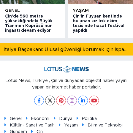
GENEL
YAŞAM
Çin'de 560 metre
Çin'in Fuyuan kentinde
yüksekliğindeki Büyük
bulunan kızılcık ekim
Tianmen Köprüsü'nün
tesisinde hasat festivali
inşaatı devam ediyor
yapıldı
İtalya Başbakanı: Ulusal güvenliği korumak için İspanya ile Schengen kapsamındaki serbest dolaşımı askıya alıyoruz
Lotus News, Türkiye , Çin ve dünyadan objektif haber yayını
yapan bir internet haber portalıdır.
Genel
Ekonomi
Dünya
Politika
Kültür - Sanat ve Tarih
Yaşam
Bilim ve Teknoloji
Gündem
Çin