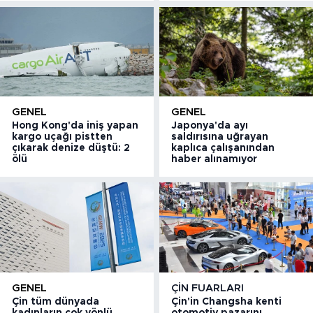
GENEL
GENEL
Hong Kong'da iniş yapan
Japonya'da ayı
kargo uçağı pistten
saldırısına uğrayan
çıkarak denize düştü: 2
kaplıca çalışanından
ölü
haber alınamıyor
GENEL
ÇIN FUARLARI
Çin tüm dünyada
Çin'in Changsha kenti
kadınların çok yönlü
otomotiv pazarını