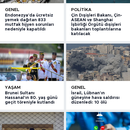
GENEL
POLITIKA
Endonezya'da ücretsiz
Çin Dışişleri Bakanı, Çin-
yemek dağıtan 833
ASEAN ve Shanghai
mutfak hijyen sorunları
İşbirliği Örgütü dışişleri
nedeniyle kapatıldı
bakanları toplantılarına
katılacak
YAŞAM
GENEL
Brunei Sultanı
İsrail, Lübnan'ın
Hassanal'ın 80. yaş günü
güneyine hava saldırısı
geçit töreniyle kutlandı
düzenledi: 10 ölü