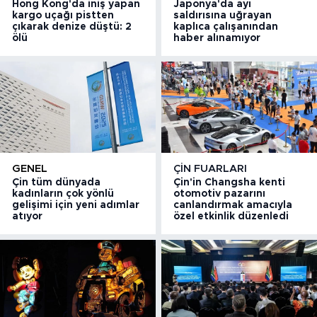
Hong Kong'da iniş yapan
Japonya'da ayı
kargo uçağı pistten
saldırısına uğrayan
çıkarak denize düştü: 2
kaplıca çalışanından
ölü
haber alınamıyor
GENEL
ÇIN FUARLARI
Çin tüm dünyada
Çin'in Changsha kenti
kadınların çok yönlü
otomotiv pazarını
gelişimi için yeni adımlar
canlandırmak amacıyla
atıyor
özel etkinlik düzenledi