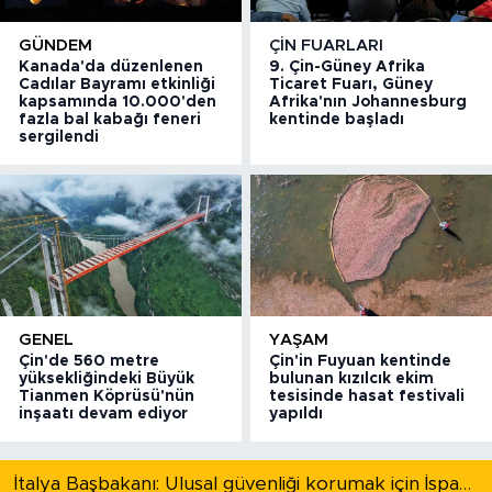
GÜNDEM
ÇIN FUARLARI
Kanada'da düzenlenen
9. Çin-Güney Afrika
Cadılar Bayramı etkinliği
Ticaret Fuarı, Güney
kapsamında 10.000'den
Afrika'nın Johannesburg
fazla bal kabağı feneri
kentinde başladı
sergilendi
GENEL
YAŞAM
Çin'de 560 metre
Çin'in Fuyuan kentinde
yüksekliğindeki Büyük
bulunan kızılcık ekim
Tianmen Köprüsü'nün
tesisinde hasat festivali
inşaatı devam ediyor
yapıldı
İtalya Başbakanı: Ulusal güvenliği korumak için İspanya ile Schengen kapsamındaki serbest dolaşımı askıya alıyoruz