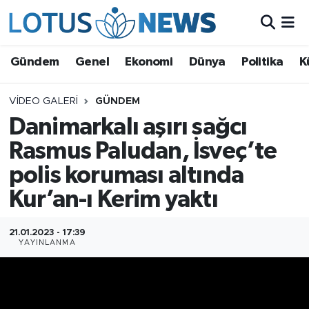
Genel
Gündem
Genel
Ekonomi
Dünya
Politika
K
Ekonomi
VIDEO GALERI
GÜNDEM
Danimarkalı aşırı sağcı
Dünya
Rasmus Paludan, İsveç’te
Politika
polis koruması altında
Kültür - Sanat ve Tarih
Kur’an-ı Kerim yaktı
Yaşam
21.01.2023 - 17:39
YAYINLANMA
Bilim ve Teknoloji
Çin Fuarları