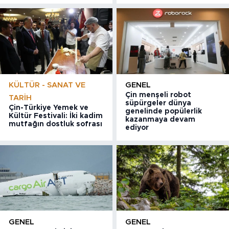
KÜLTÜR - SANAT VE
GENEL
Çin menşeli robot
TARIH
süpürgeler dünya
Çin-Türkiye Yemek ve
genelinde popülerlik
Kültür Festivali: İki kadim
kazanmaya devam
mutfağın dostluk sofrası
ediyor
GENEL
GENEL