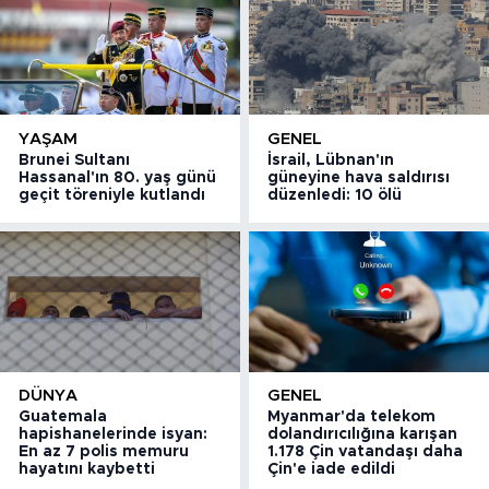
YAŞAM
GENEL
Brunei Sultanı
İsrail, Lübnan'ın
Hassanal'ın 80. yaş günü
güneyine hava saldırısı
geçit töreniyle kutlandı
düzenledi: 10 ölü
DÜNYA
GENEL
Guatemala
Myanmar'da telekom
hapishanelerinde isyan:
dolandırıcılığına karışan
En az 7 polis memuru
1.178 Çin vatandaşı daha
hayatını kaybetti
Çin'e iade edildi