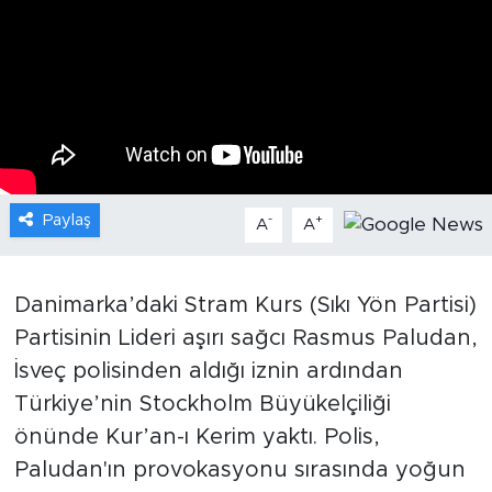
Gündem
Video
Sağlık
Foto Haber
Paylaş
-
+
A
A
Xinhua
Danimarka’daki Stram Kurs (Sıkı Yön Partisi)
Xinhua Türkiye
Partisinin Lideri aşırı sağcı Rasmus Paludan,
İsveç polisinden aldığı iznin ardından
Seyahat
Türkiye’nin Stockholm Büyükelçiliği
önünde Kur’an-ı Kerim yaktı. Polis,
Paludan'ın provokasyonu sırasında yoğun