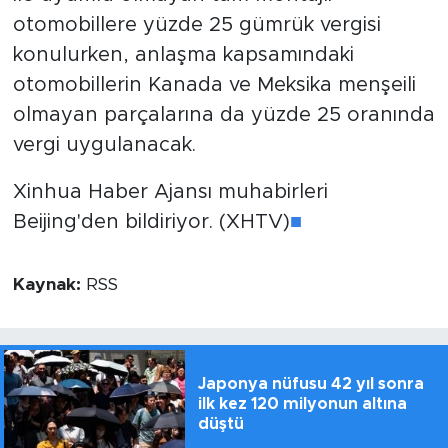
otomobillere yüzde 25 gümrük vergisi
konulurken, anlaşma kapsamındaki
otomobillerin Kanada ve Meksika menşeili
olmayan parçalarına da yüzde 25 oranında
vergi uygulanacak.
Xinhua Haber Ajansı muhabirleri
Beijing'den bildiriyor. (XHTV)
■
Kaynak:
RSS
Japonya nüfusu 42 yıl sonra
ilk kez 120 milyonun altına
düştü