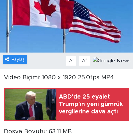
Gündem
Video
Sağlık
Foto Haber
Paylaş
-
+
A
A
Xinhua
Video Biçimi: 1080 x 1920 25.0fps MP4
Xinhua Türkiye
ABD'de 25 eyalet
Seyahat
Trump'ın yeni gümrük
vergilerine dava açtı
Dosya Boyutu: 63.11 MB