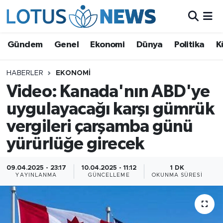
Genel
Gündem
Genel
Ekonomi
Dünya
Politika
K
Ekonomi
HABERLER
EKONOMI
Video: Kanada'nın ABD'ye
Dünya
uygulayacağı karşı gümrük
Politika
vergileri çarşamba günü
Kültür - Sanat ve Tarih
yürürlüğe girecek
Yaşam
09.04.2025 - 23:17
10.04.2025 - 11:12
1 DK
YAYINLANMA
GÜNCELLEME
OKUNMA SÜRESI
Bilim ve Teknoloji
Çin Fuarları