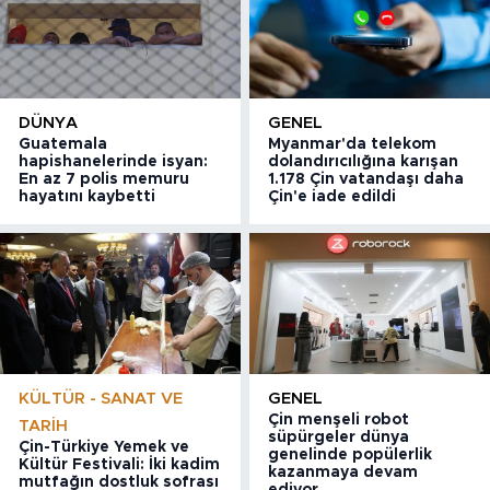
DÜNYA
GENEL
Guatemala
Myanmar'da telekom
hapishanelerinde isyan:
dolandırıcılığına karışan
En az 7 polis memuru
1.178 Çin vatandaşı daha
hayatını kaybetti
Çin'e iade edildi
KÜLTÜR - SANAT VE
GENEL
Çin menşeli robot
TARIH
süpürgeler dünya
Çin-Türkiye Yemek ve
genelinde popülerlik
Kültür Festivali: İki kadim
kazanmaya devam
mutfağın dostluk sofrası
ediyor