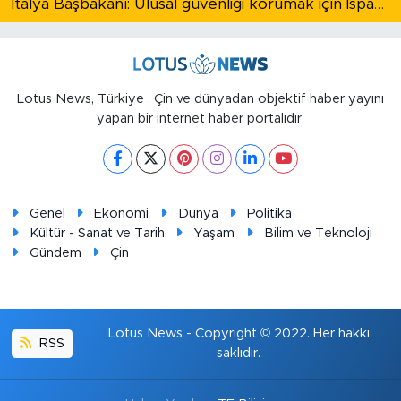
İtalya Başbakanı: Ulusal güvenliği korumak için İspanya ile Schengen kapsamındaki serbest dolaşımı askıya alıyoruz
Lotus News, Türkiye , Çin ve dünyadan objektif haber yayını
yapan bir internet haber portalıdır.
Genel
Ekonomi
Dünya
Politika
Kültür - Sanat ve Tarih
Yaşam
Bilim ve Teknoloji
Gündem
Çin
Lotus News - Copyright © 2022. Her hakkı
RSS
saklıdır.