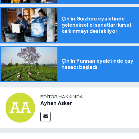
Çin'in Guizhou eyaletinde
geleneksel el sanatları kırsal
kalkınmayı destekliyor
Çin'in Yunnan eyaletinde çay
hasadı başladı
EDITÖR HAKKINDA
Ayhan Asker