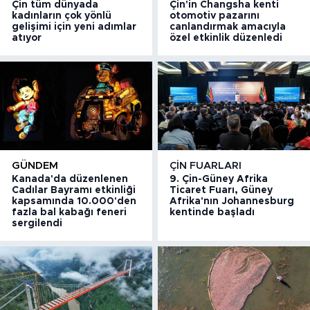
Çin tüm dünyada
Çin'in Changsha kenti
kadınların çok yönlü
otomotiv pazarını
gelişimi için yeni adımlar
canlandırmak amacıyla
atıyor
özel etkinlik düzenledi
GÜNDEM
ÇIN FUARLARI
Kanada'da düzenlenen
9. Çin-Güney Afrika
Cadılar Bayramı etkinliği
Ticaret Fuarı, Güney
kapsamında 10.000'den
Afrika'nın Johannesburg
fazla bal kabağı feneri
kentinde başladı
sergilendi