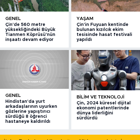
GENEL
YAŞAM
Çin'de 560 metre
Çin'in Fuyuan kentinde
yüksekliğindeki Büyük
bulunan kızılcık ekim
Tianmen Köprüsü'nün
tesisinde hasat festivali
inşaatı devam ediyor
yapıldı
GENEL
BILIM VE TEKNOLOJI
Hindistan'da yurt
Çin, 2024 küresel dijital
arkadaşlarının uyurken
ekonomi patentlerinde
gözlerine yapıştırıcı
dünya liderliğini
sürdüğü 8 öğrenci
sürdürdü
hastaneye kaldırıldı