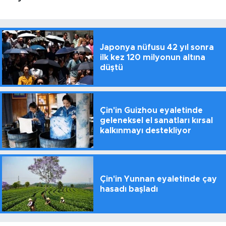
Japonya nüfusu 42 yıl sonra
ilk kez 120 milyonun altına
düştü
Çin'in Guizhou eyaletinde
geleneksel el sanatları kırsal
kalkınmayı destekliyor
Çin'in Yunnan eyaletinde çay
hasadı başladı