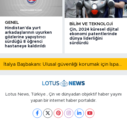
GENEL
BILIM VE TEKNOLOJI
Hindistan'da yurt
Çin, 2024 küresel dijital
arkadaşlarının uyurken
ekonomi patentlerinde
gözlerine yapıştırıcı
dünya liderliğini
sürdüğü 8 öğrenci
sürdürdü
hastaneye kaldırıldı
İtalya Başbakanı: Ulusal güvenliği korumak için İspanya ile Schengen kapsamındaki serbest dolaşımı askıya alıyoruz
Lotus News, Türkiye , Çin ve dünyadan objektif haber yayını
yapan bir internet haber portalıdır.