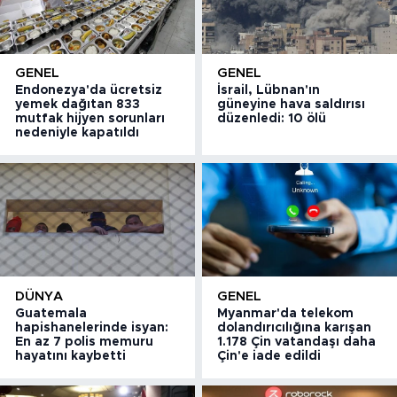
GENEL
GENEL
Endonezya'da ücretsiz
İsrail, Lübnan'ın
yemek dağıtan 833
güneyine hava saldırısı
mutfak hijyen sorunları
düzenledi: 10 ölü
nedeniyle kapatıldı
DÜNYA
GENEL
Guatemala
Myanmar'da telekom
hapishanelerinde isyan:
dolandırıcılığına karışan
En az 7 polis memuru
1.178 Çin vatandaşı daha
hayatını kaybetti
Çin'e iade edildi