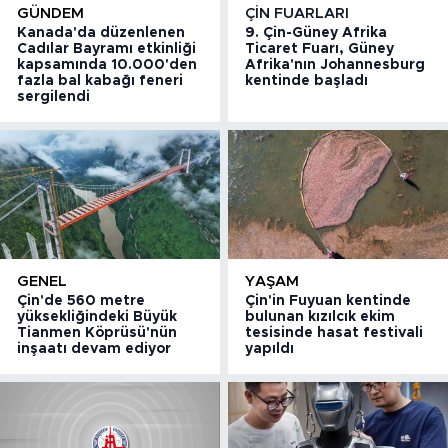
GÜNDEM
ÇIN FUARLARI
Kanada'da düzenlenen
9. Çin-Güney Afrika
Cadılar Bayramı etkinliği
Ticaret Fuarı, Güney
kapsamında 10.000'den
Afrika'nın Johannesburg
fazla bal kabağı feneri
kentinde başladı
sergilendi
GENEL
YAŞAM
Çin'de 560 metre
Çin'in Fuyuan kentinde
yüksekliğindeki Büyük
bulunan kızılcık ekim
Tianmen Köprüsü'nün
tesisinde hasat festivali
inşaatı devam ediyor
yapıldı