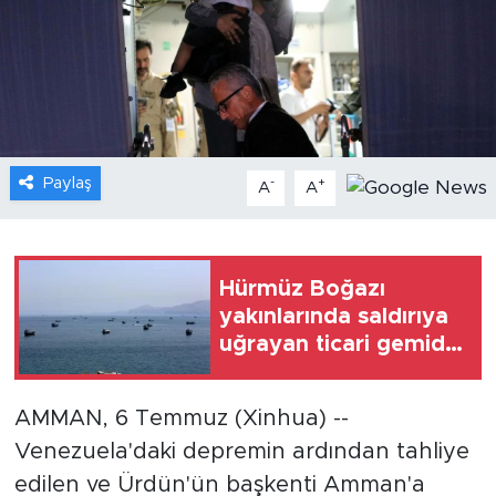
Gündem
Video
Sağlık
Paylaş
-
+
A
A
Foto Haber
Xinhua
Hürmüz Boğazı
yakınlarında saldırıya
Xinhua Türkiye
uğrayan ticari gemide
yangın çıktı
Seyahat
AMMAN, 6 Temmuz (Xinhua) --
Venezuela'daki depremin ardından tahliye
edilen ve Ürdün'ün başkenti Amman'a