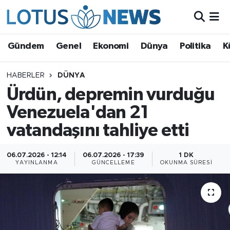
Genel
Gündem
Genel
Ekonomi
Dünya
Politika
K
Ekonomi
HABERLER
DÜNYA
Ürdün, depremin vurduğu
Dünya
Venezuela'dan 21
Politika
vatandaşını tahliye etti
Kültür - Sanat ve Tarih
06.07.2026 - 12:14
06.07.2026 - 17:39
1 DK
YAYINLANMA
GÜNCELLEME
OKUNMA SÜRESI
Yaşam
Bilim ve Teknoloji
Çin Fuarları