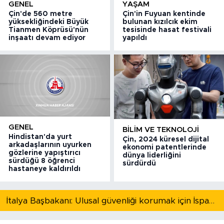
GENEL
YAŞAM
Çin'de 560 metre
Çin'in Fuyuan kentinde
yüksekliğindeki Büyük
bulunan kızılcık ekim
Tianmen Köprüsü'nün
tesisinde hasat festivali
inşaatı devam ediyor
yapıldı
GENEL
BILIM VE TEKNOLOJI
Hindistan'da yurt
Çin, 2024 küresel dijital
arkadaşlarının uyurken
ekonomi patentlerinde
gözlerine yapıştırıcı
dünya liderliğini
sürdüğü 8 öğrenci
sürdürdü
hastaneye kaldırıldı
İtalya Başbakanı: Ulusal güvenliği korumak için İspanya ile Schengen kapsamındaki serbest dolaşımı askıya alıyoruz