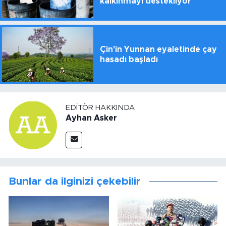
kalkınmayı destekliyor
Çin'in Yunnan eyaletinde çay
hasadı başladı
EDITÖR HAKKINDA
Ayhan Asker
Bunlar da ilginizi çekebilir