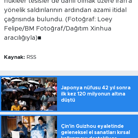
nükleer tesisler de dahil olmak üzere İran'a
yönelik saldırılarının ardından azami itidal
çağrısında bulundu. (Fotoğraf: Loey
Felipe/BM Fotoğraf/Dağıtım Xinhua
aracılığıyla)■
Kaynak:
RSS
Japonya nüfusu 42 yıl sonra
ilk kez 120 milyonun altına
düştü
Çin'in Guizhou eyaletinde
geleneksel el sanatları kırsal