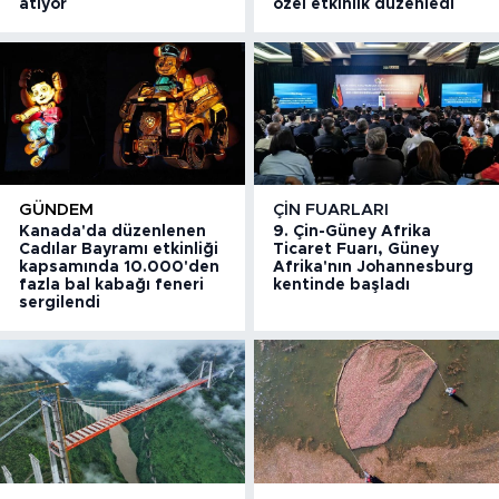
atıyor
özel etkinlik düzenledi
GÜNDEM
ÇIN FUARLARI
Kanada'da düzenlenen
9. Çin-Güney Afrika
Cadılar Bayramı etkinliği
Ticaret Fuarı, Güney
kapsamında 10.000'den
Afrika'nın Johannesburg
fazla bal kabağı feneri
kentinde başladı
sergilendi