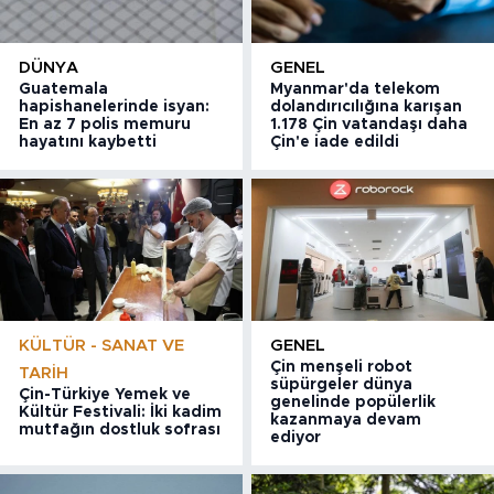
DÜNYA
GENEL
Guatemala
Myanmar'da telekom
hapishanelerinde isyan:
dolandırıcılığına karışan
En az 7 polis memuru
1.178 Çin vatandaşı daha
hayatını kaybetti
Çin'e iade edildi
KÜLTÜR - SANAT VE
GENEL
Çin menşeli robot
TARIH
süpürgeler dünya
Çin-Türkiye Yemek ve
genelinde popülerlik
Kültür Festivali: İki kadim
kazanmaya devam
mutfağın dostluk sofrası
ediyor