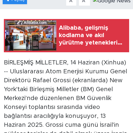
A
A
Gündem
Video
Alibaba, gelişmiş
kodlama ve akıl
Sağlık
yürütme yeteneklerine
sahip yeni yapay zeka
Foto Haber
modeli Qwen3.8-Max'ı
BİRLEŞMİŞ MİLLETLER, 14 Haziran (Xinhua)
tanıttı
-- Uluslararası Atom Enerjisi Kurumu Genel
Xinhua
Direktörü Rafael Grossi (ekranlarda) New
Xinhua Türkiye
York'taki Birleşmiş Milletler (BM) Genel
Merkezi'nde düzenlenen BM Güvenlik
Seyahat
Konseyi toplantısı sırasında video
bağlantısı aracılığıyla konuşuyor, 13
Haziran 2025. Grossi cuma günü İsrail'in