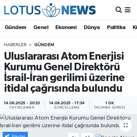
Genel
Gündem
Genel
Ekonomi
Dünya
Politika
K
Ekonomi
HABERLER
GÜNDEM
Uluslararası Atom Enerjisi
Dünya
Kurumu Genel Direktörü
Politika
İsrail-İran gerilimi üzerine
Kültür - Sanat ve Tarih
itidal çağrısında bulundu
Yaşam
14.06.2025 - 20:33
14.06.2025 - 17:34
1 DK
YAYINLANMA
GÜNCELLEME
OKUNMA SÜRESI
Bilim ve Teknoloji
Çin Fuarları
Paylaş
-
+