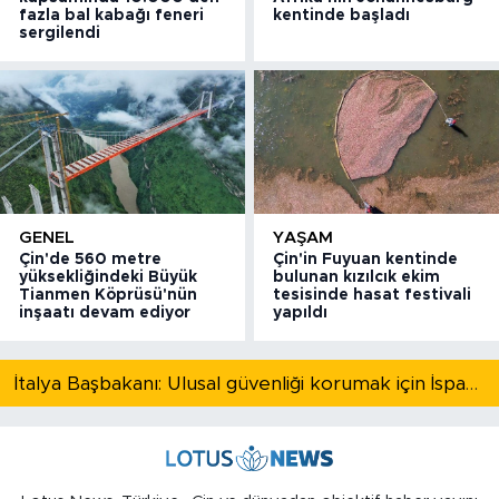
fazla bal kabağı feneri
kentinde başladı
sergilendi
GENEL
YAŞAM
Çin'de 560 metre
Çin'in Fuyuan kentinde
yüksekliğindeki Büyük
bulunan kızılcık ekim
Tianmen Köprüsü'nün
tesisinde hasat festivali
inşaatı devam ediyor
yapıldı
İtalya Başbakanı: Ulusal güvenliği korumak için İspanya ile Schengen kapsamındaki serbest dolaşımı askıya alıyoruz