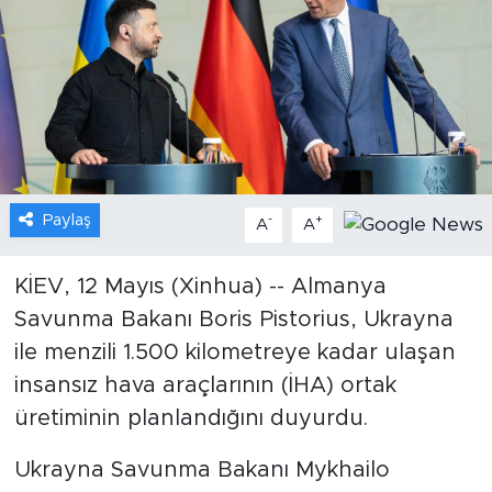
Gündem
Video
Sağlık
Foto Haber
Paylaş
-
+
A
A
Xinhua
KİEV, 12 Mayıs (Xinhua) -- Almanya
Savunma Bakanı Boris Pistorius, Ukrayna
Xinhua Türkiye
ile menzili 1.500 kilometreye kadar ulaşan
Seyahat
insansız hava araçlarının (İHA) ortak
üretiminin planlandığını duyurdu.
Ukrayna Savunma Bakanı Mykhailo