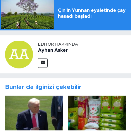
Çin'in Yunnan eyaletinde çay
hasadı başladı
EDITÖR HAKKINDA
Ayhan Asker
Bunlar da ilginizi çekebilir