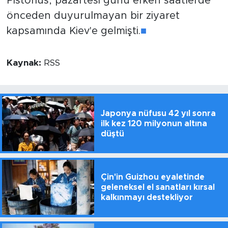
Pistorius, pazartesi günü erken saatlerde
önceden duyurulmayan bir ziyaret
kapsamında Kiev'e gelmişti.
■
Kaynak:
RSS
Japonya nüfusu 42 yıl sonra
ilk kez 120 milyonun altına
düştü
Çin'in Guizhou eyaletinde
geleneksel el sanatları kırsal
kalkınmayı destekliyor