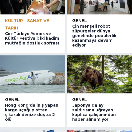
KÜLTÜR - SANAT VE
GENEL
Çin menşeli robot
TARIH
süpürgeler dünya
Çin-Türkiye Yemek ve
genelinde popülerlik
Kültür Festivali: İki kadim
kazanmaya devam
mutfağın dostluk sofrası
ediyor
GENEL
GENEL
Hong Kong'da iniş yapan
Japonya'da ayı
kargo uçağı pistten
saldırısına uğrayan
çıkarak denize düştü: 2
kaplıca çalışanından
ölü
haber alınamıyor