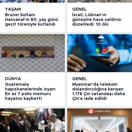
YAŞAM
GENEL
Brunei Sultanı
İsrail, Lübnan'ın
Hassanal'ın 80. yaş günü
güneyine hava saldırısı
geçit töreniyle kutlandı
düzenledi: 10 ölü
DÜNYA
GENEL
Guatemala
Myanmar'da telekom
hapishanelerinde isyan:
dolandırıcılığına karışan
En az 7 polis memuru
1.178 Çin vatandaşı daha
hayatını kaybetti
Çin'e iade edildi