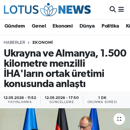
Genel
Gündem
Genel
Ekonomi
Dünya
Politika
K
Ekonomi
HABERLER
EKONOMI
Ukrayna ve Almanya, 1.500
Dünya
kilometre menzilli
Politika
İHA'ların ortak üretimi
Kültür - Sanat ve Tarih
konusunda anlaştı
Yaşam
12.05.2026 - 11:52
12.05.2026 - 17:50
1 DK
YAYINLANMA
GÜNCELLEME
OKUNMA SÜRESI
Bilim ve Teknoloji
Çin Fuarları