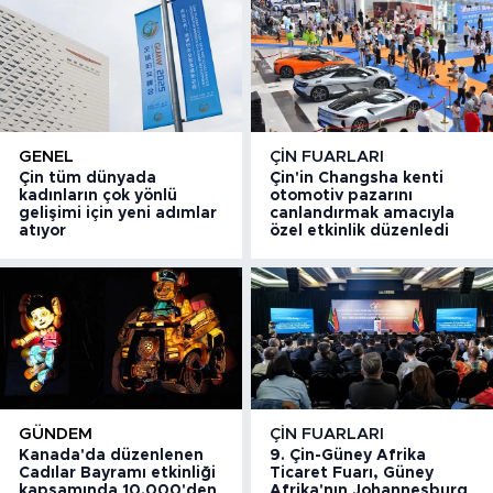
GENEL
ÇIN FUARLARI
Çin tüm dünyada
Çin'in Changsha kenti
kadınların çok yönlü
otomotiv pazarını
gelişimi için yeni adımlar
canlandırmak amacıyla
atıyor
özel etkinlik düzenledi
GÜNDEM
ÇIN FUARLARI
Kanada'da düzenlenen
9. Çin-Güney Afrika
Cadılar Bayramı etkinliği
Ticaret Fuarı, Güney
kapsamında 10.000'den
Afrika'nın Johannesburg