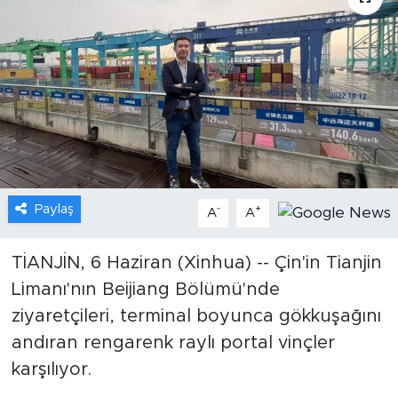
Gündem
Video
Sağlık
Foto Haber
Paylaş
-
+
Xinhua
A
A
Xinhua Türkiye
TİANJİN, 6 Haziran (Xinhua) -- Çin'in Tianjin
Limanı'nın Beijiang Bölümü'nde
Seyahat
ziyaretçileri, terminal boyunca gökkuşağını
andıran rengarenk raylı portal vinçler
karşılıyor.