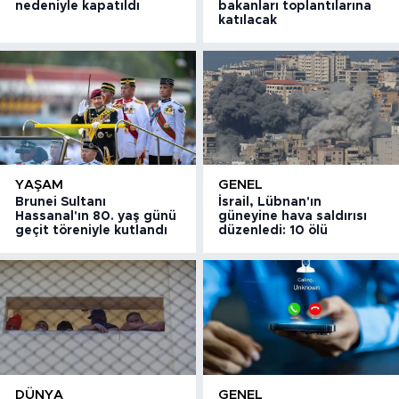
nedeniyle kapatıldı
bakanları toplantılarına
katılacak
YAŞAM
GENEL
Brunei Sultanı
İsrail, Lübnan'ın
Hassanal'ın 80. yaş günü
güneyine hava saldırısı
geçit töreniyle kutlandı
düzenledi: 10 ölü
DÜNYA
GENEL