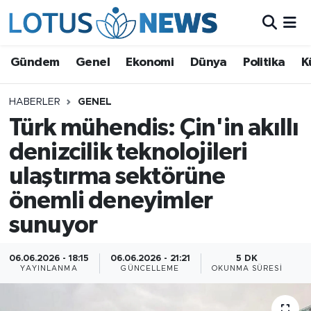
Genel
Gündem
Genel
Ekonomi
Dünya
Politika
K
Ekonomi
HABERLER
GENEL
Türk mühendis: Çin'in akıllı
Dünya
denizcilik teknolojileri
Politika
ulaştırma sektörüne
Kültür - Sanat ve Tarih
önemli deneyimler
sunuyor
Yaşam
06.06.2026 - 18:15
06.06.2026 - 21:21
5 DK
Bilim ve Teknoloji
YAYINLANMA
GÜNCELLEME
OKUNMA SÜRESI
Çin Fuarları