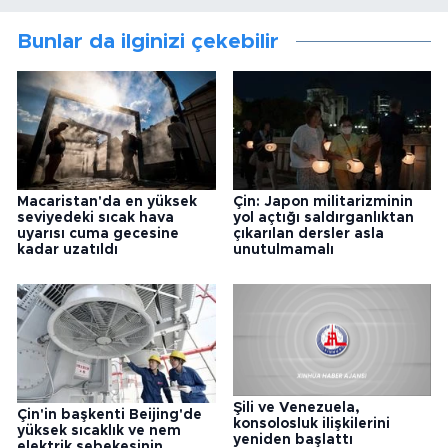
Bunlar da ilginizi çekebilir
Macaristan'da en yüksek
Çin: Japon militarizminin
seviyedeki sıcak hava
yol açtığı saldırganlıktan
uyarısı cuma gecesine
çıkarılan dersler asla
kadar uzatıldı
unutulmamalı
Şili ve Venezuela,
Çin'in başkenti Beijing'de
konsolosluk ilişkilerini
yüksek sıcaklık ve nem
yeniden başlattı
elektrik şebekesinin