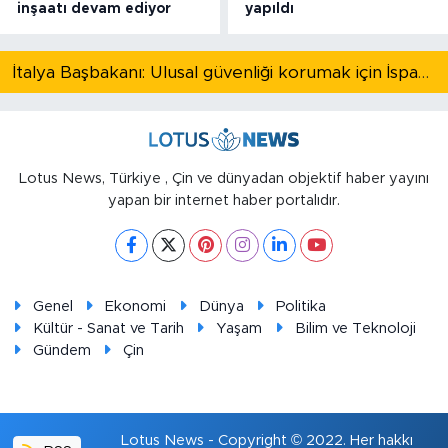
inşaatı devam ediyor
yapıldı
İtalya Başbakanı: Ulusal güvenliği korumak için İspanya ile Schengen kapsamındaki serbest dolaşımı askıya alıyoruz
Lotus News, Türkiye , Çin ve dünyadan objektif haber yayını
yapan bir internet haber portalıdır.
Genel
Ekonomi
Dünya
Politika
Kültür - Sanat ve Tarih
Yaşam
Bilim ve Teknoloji
Gündem
Çin
Lotus News - Copyright © 2022. Her hakkı