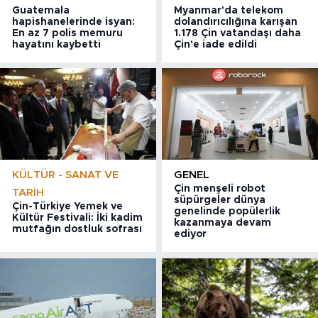
Guatemala
Myanmar'da telekom
hapishanelerinde isyan:
dolandırıcılığına karışan
En az 7 polis memuru
1.178 Çin vatandaşı daha
hayatını kaybetti
Çin'e iade edildi
KÜLTÜR - SANAT VE
GENEL
Çin menşeli robot
TARIH
süpürgeler dünya
Çin-Türkiye Yemek ve
genelinde popülerlik
Kültür Festivali: İki kadim
kazanmaya devam
mutfağın dostluk sofrası
ediyor