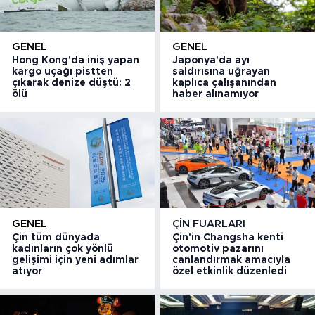
GENEL
GENEL
Hong Kong'da iniş yapan
Japonya'da ayı
kargo uçağı pistten
saldırısına uğrayan
çıkarak denize düştü: 2
kaplıca çalışanından
ölü
haber alınamıyor
GENEL
ÇIN FUARLARI
Çin tüm dünyada
Çin'in Changsha kenti
kadınların çok yönlü
otomotiv pazarını
gelişimi için yeni adımlar
canlandırmak amacıyla
atıyor
özel etkinlik düzenledi