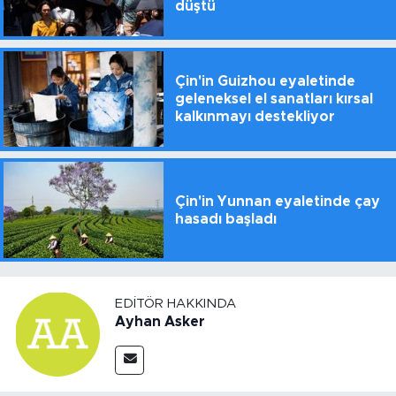
düştü
Çin'in Guizhou eyaletinde
geleneksel el sanatları kırsal
kalkınmayı destekliyor
Çin'in Yunnan eyaletinde çay
hasadı başladı
EDITÖR HAKKINDA
Ayhan Asker