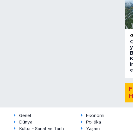
Ç
y
B
K
i
e
F
H
Genel
Ekonomi
Dünya
Politika
Kültür - Sanat ve Tarih
Yaşam