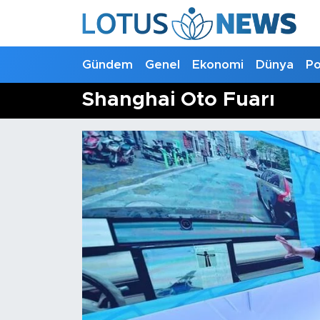
Genel
Gündem
Genel
Ekonomi
Dünya
Po
Ekonomi
Shanghai Oto Fuarı
Dünya
Politika
Kültür - Sanat ve Tarih
Yaşam
Bilim ve Teknoloji
Çin Fuarları