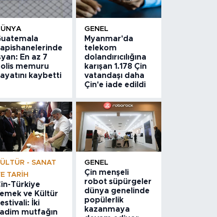
DÜNYA
GENEL
uatemala
Myanmar'da
apishanelerinde
telekom
syan: En az 7
dolandırıcılığına
olis memuru
karışan 1.178 Çin
ayatını kaybetti
vatandaşı daha
Çin'e iade edildi
ÜLTÜR - SANAT
GENEL
Çin menşeli
E TARIH
robot süpürgeler
in-Türkiye
dünya genelinde
emek ve Kültür
popülerlik
estivali: İki
kazanmaya
adim mutfağın