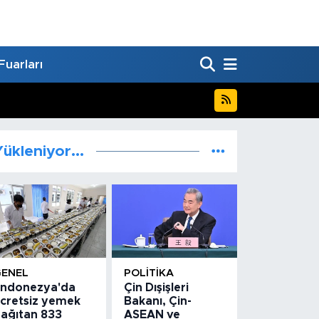
Fuarları
ükleniyor...
GENEL
POLITIKA
ndonezya'da
Çin Dışişleri
cretsiz yemek
Bakanı, Çin-
ağıtan 833
ASEAN ve