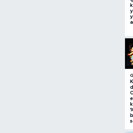
k
y
y
a
K
d
C
e
k
1
b
s