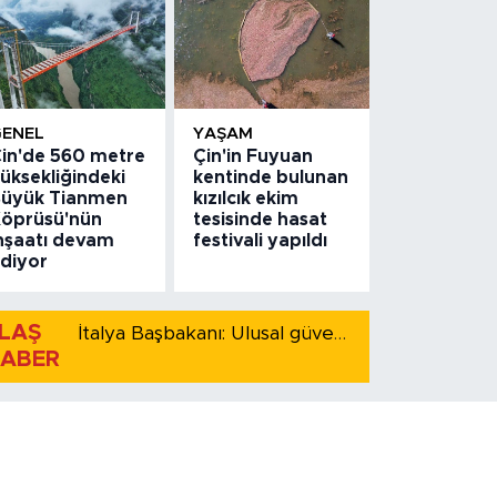
GENEL
YAŞAM
in'de 560 metre
Çin'in Fuyuan
üksekliğindeki
kentinde bulunan
üyük Tianmen
kızılcık ekim
öprüsü'nün
tesisinde hasat
nşaatı devam
festivali yapıldı
diyor
LAŞ
İtalya Başbakanı: Ulusal güvenliği korumak için İspanya ile Schengen kapsamındaki serbest dolaşımı askıya alıyoruz
ABER