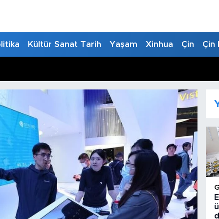
litika
Kültür Sanat Tarih
Yaşam
Xinhua
Çin
Çin 
Y
E
ü
d