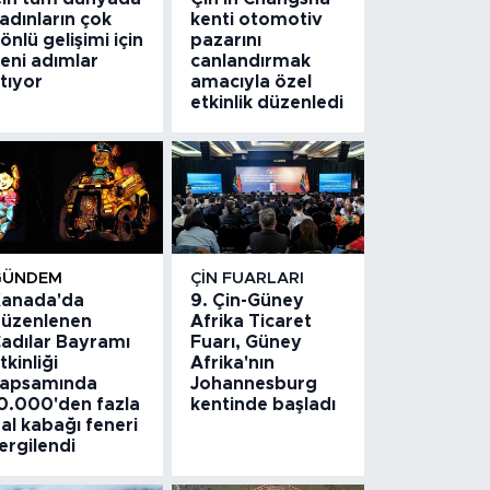
adınların çok
kenti otomotiv
önlü gelişimi için
pazarını
eni adımlar
canlandırmak
tıyor
amacıyla özel
etkinlik düzenledi
GÜNDEM
ÇIN FUARLARI
anada'da
9. Çin-Güney
üzenlenen
Afrika Ticaret
adılar Bayramı
Fuarı, Güney
tkinliği
Afrika'nın
apsamında
Johannesburg
0.000'den fazla
kentinde başladı
al kabağı feneri
ergilendi