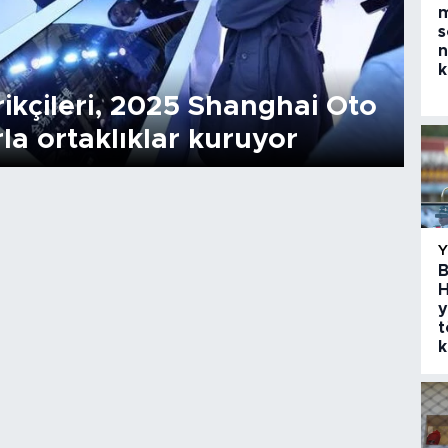
m
s
n
k
ikçileri, 2025 Shanghai Oto
rla ortaklıklar kuruyor
B
H
y
t
k