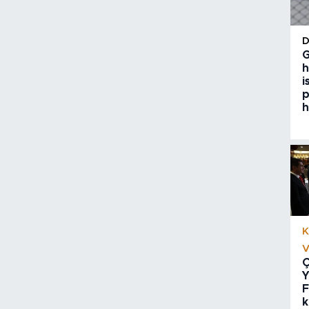
G
h
i
p
h
K
V
Ç
Y
F
k