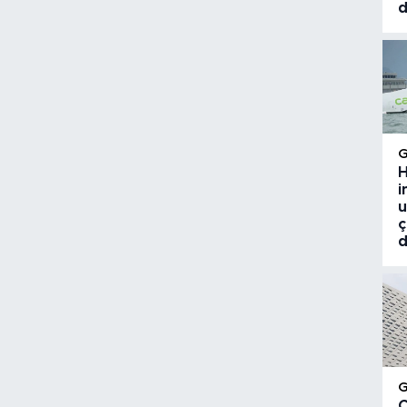
d
H
i
u
ç
d
Ç