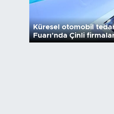
Gündem
Video
Küresel otomobil tedar
Fuarı'nda Çinli firmala
Sağlık
Foto Haber
Xinhua
Xinhua Türkiye
Seyahat