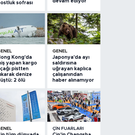
devam ediyor
ostluk sofrası
GENEL
GENEL
ong Kong'da
Japonya'da ayı
niş yapan kargo
saldırısına
çağı pistten
uğrayan kaplıca
ıkarak denize
çalışanından
üştü: 2 ölü
haber alınamıyor
GENEL
ÇIN FUARLARI
in tüm dünyada
Çin'in Changsha