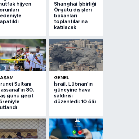
utfak hijyen
Shanghai İşbirliği
orunları
Örgütü dışişleri
edeniyle
bakanları
apatıldı
toplantılarına
katılacak
YAŞAM
GENEL
runei Sultanı
İsrail, Lübnan'ın
assanal'ın 80.
güneyine hava
aş günü geçit
saldırısı
öreniyle
düzenledi: 10 ölü
utlandı