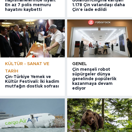
hapishanelerinde isyan:
dolandırıcılığına karışan
En az 7 polis memuru
1.178 Çin vatandaşı daha
hayatını kaybetti
Çin'e iade edildi
KÜLTÜR - SANAT VE
GENEL
Çin menşeli robot
TARIH
süpürgeler dünya
Çin-Türkiye Yemek ve
genelinde popülerlik
Kültür Festivali: İki kadim
kazanmaya devam
mutfağın dostluk sofrası
ediyor