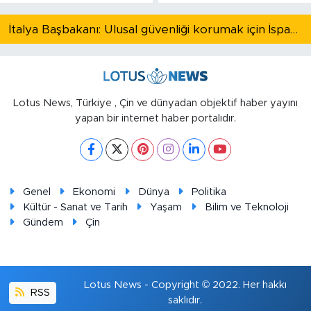
İtalya Başbakanı: Ulusal güvenliği korumak için İspanya ile Schengen kapsamındaki serbest dolaşımı askıya alıyoruz
Lotus News, Türkiye , Çin ve dünyadan objektif haber yayını
yapan bir internet haber portalıdır.
Genel
Ekonomi
Dünya
Politika
Kültür - Sanat ve Tarih
Yaşam
Bilim ve Teknoloji
Gündem
Çin
Lotus News - Copyright © 2022. Her hakkı
RSS
saklıdır.