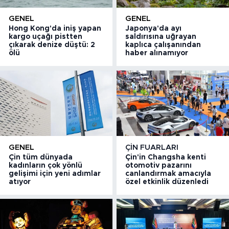
GENEL
GENEL
Hong Kong'da iniş yapan
Japonya'da ayı
kargo uçağı pistten
saldırısına uğrayan
çıkarak denize düştü: 2
kaplıca çalışanından
ölü
haber alınamıyor
GENEL
ÇIN FUARLARI
Çin tüm dünyada
Çin'in Changsha kenti
kadınların çok yönlü
otomotiv pazarını
gelişimi için yeni adımlar
canlandırmak amacıyla
atıyor
özel etkinlik düzenledi