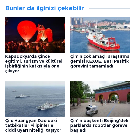
Bunlar da ilginizi çekebilir
Kapadokya'da Çince
Çin'in çok amaçlı araştırma
eğitimi, turizm ve kültürel
gemisi KEXUE, Batı Pasifik
işbirliğinin katkısıyla öne
görevini tamamladı
çıkıyor
Çin: Huangyan Dao'daki
Çin'in başkenti Beijing'deki
tatbikatlar Filipinler'e
parklarda robotlar göreve
ciddi uyarı niteliği taşıyor
başladı