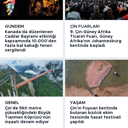
GÜNDEM
ÇIN FUARLARI
Kanada'da düzenlenen
9. Çin-Güney Afrika
Cadılar Bayramı etkinliği
Ticaret Fuarı, Güney
kapsamında 10.000'den
Afrika'nın Johannesburg
fazla bal kabağı feneri
kentinde başladı
sergilendi
GENEL
YAŞAM
Çin'de 560 metre
Çin'in Fuyuan kentinde
yüksekliğindeki Büyük
bulunan kızılcık ekim
Tianmen Köprüsü'nün
tesisinde hasat festivali
inşaatı devam ediyor
yapıldı