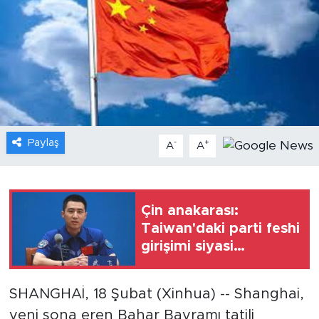
Gündem
Video
Sağlık
Foto Haber
Paylaş
-
+
A
A
Xinhua
Xinhua Türkiye
Çin anakarası:
Taiwan'daki parti feshi
Seyahat
girişimi siyasi
muhalefeti bastırmayı
amaçlıyor
SHANGHAİ, 18 Şubat (Xinhua) -- Shanghai,
yeni sona eren Bahar Bayramı tatili