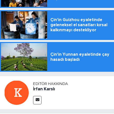
Çin'in Guizhou eyaletinde
geleneksel el sanatları kırsal
kalkınmayı destekliyor
Çin'in Yunnan eyaletinde çay
hasadı başladı
EDITÖR HAKKINDA
İrfan Karslı