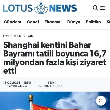
Genel
Gündem
Genel
Ekonomi
Dünya
Politika
K
Ekonomi
HABERLER
ÇIN
Shanghai kentini Bahar
Dünya
Bayramı tatili boyunca 16,7
Politika
milyondan fazla kişi ziyaret
Kültür - Sanat ve Tarih
etti
Yaşam
18.02.2024 - 11:50
1 DK
YAYINLANMA
OKUNMA SÜRESI
Bilim ve Teknoloji
Çin Fuarları