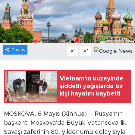
Gündem
Video
Sağlık
Paylaş
-
+
A
A
Foto Haber
Xinhua
Vietnam'ın kuzeyinde
şiddetli yağışlarda bir
Xinhua Türkiye
kişi hayatını kaybetti
Seyahat
MOSKOVA, 6 Mayıs (Xinhua) -- Rusya'nın
başkenti Moskova'da Büyük Vatanseverlik
Savaşı zaferinin 80. yıldönümü dolayısıyla