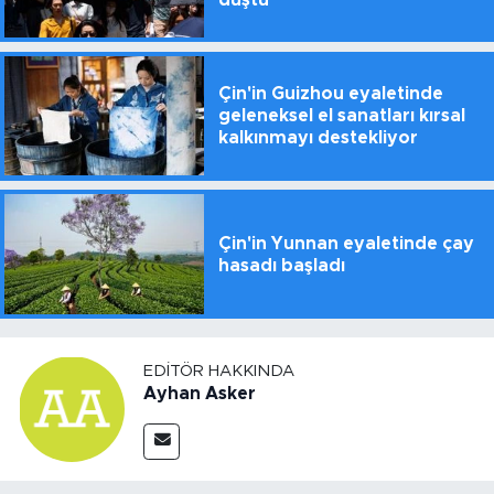
Çin'in Guizhou eyaletinde
geleneksel el sanatları kırsal
kalkınmayı destekliyor
Çin'in Yunnan eyaletinde çay
hasadı başladı
EDITÖR HAKKINDA
Ayhan Asker