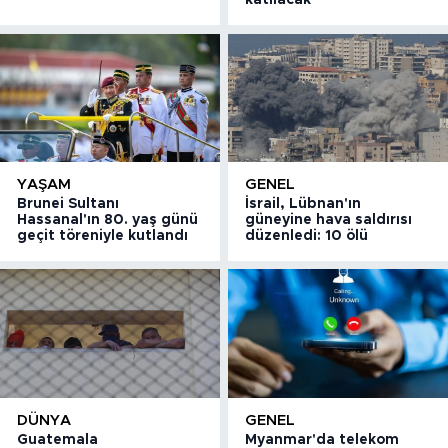
katılacak
YAŞAM
GENEL
Brunei Sultanı
İsrail, Lübnan'ın
Hassanal'ın 80. yaş günü
güneyine hava saldırısı
geçit töreniyle kutlandı
düzenledi: 10 ölü
DÜNYA
GENEL
Guatemala
Myanmar'da telekom