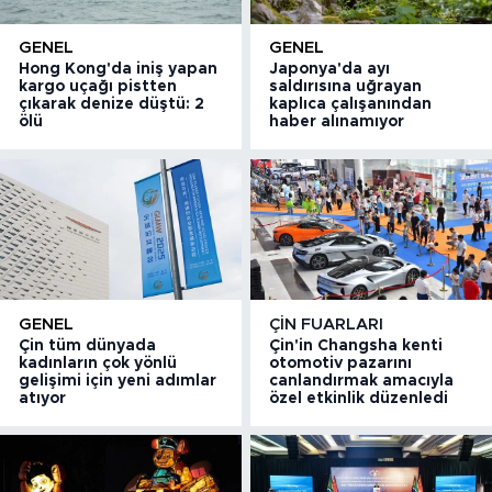
GENEL
GENEL
Hong Kong'da iniş yapan
Japonya'da ayı
kargo uçağı pistten
saldırısına uğrayan
çıkarak denize düştü: 2
kaplıca çalışanından
ölü
haber alınamıyor
GENEL
ÇIN FUARLARI
Çin tüm dünyada
Çin'in Changsha kenti
kadınların çok yönlü
otomotiv pazarını
gelişimi için yeni adımlar
canlandırmak amacıyla
atıyor
özel etkinlik düzenledi