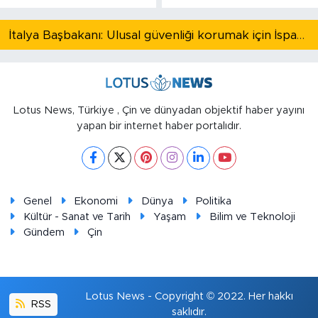
İtalya Başbakanı: Ulusal güvenliği korumak için İspanya ile Schengen kapsamındaki serbest dolaşımı askıya alıyoruz
Lotus News, Türkiye , Çin ve dünyadan objektif haber yayını
yapan bir internet haber portalıdır.
Genel
Ekonomi
Dünya
Politika
Kültür - Sanat ve Tarih
Yaşam
Bilim ve Teknoloji
Gündem
Çin
Lotus News - Copyright © 2022. Her hakkı
RSS
saklıdır.