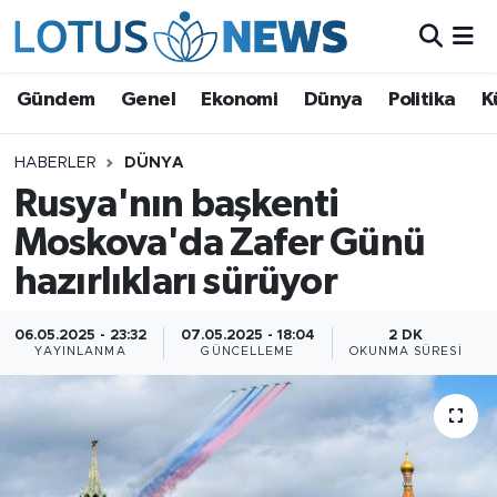
Genel
Gündem
Genel
Ekonomi
Dünya
Politika
K
Ekonomi
HABERLER
DÜNYA
Rusya'nın başkenti
Dünya
Moskova'da Zafer Günü
Politika
hazırlıkları sürüyor
Kültür - Sanat ve Tarih
06.05.2025 - 23:32
07.05.2025 - 18:04
2 DK
YAYINLANMA
GÜNCELLEME
OKUNMA SÜRESI
Yaşam
Bilim ve Teknoloji
Çin Fuarları