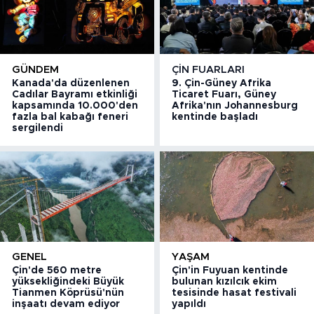
GÜNDEM
ÇIN FUARLARI
Kanada'da düzenlenen
9. Çin-Güney Afrika
Cadılar Bayramı etkinliği
Ticaret Fuarı, Güney
kapsamında 10.000'den
Afrika'nın Johannesburg
fazla bal kabağı feneri
kentinde başladı
sergilendi
GENEL
YAŞAM
Çin'de 560 metre
Çin'in Fuyuan kentinde
yüksekliğindeki Büyük
bulunan kızılcık ekim
Tianmen Köprüsü'nün
tesisinde hasat festivali
inşaatı devam ediyor
yapıldı