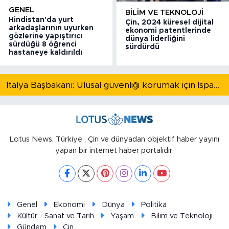
GENEL
BILIM VE TEKNOLOJI
Hindistan'da yurt
Çin, 2024 küresel dijital
arkadaşlarının uyurken
ekonomi patentlerinde
gözlerine yapıştırıcı
dünya liderliğini
sürdüğü 8 öğrenci
sürdürdü
hastaneye kaldırıldı
İtalya Başbakanı: Ulusal güvenliği korumak için İspanya ile Schengen kapsamındaki serbest dolaşımı askıya alıyoruz
Lotus News, Türkiye , Çin ve dünyadan objektif haber yayını
yapan bir internet haber portalıdır.
Genel
Ekonomi
Dünya
Politika
Kültür - Sanat ve Tarih
Yaşam
Bilim ve Teknoloji
Gündem
Çin