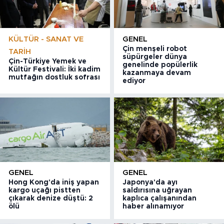
KÜLTÜR - SANAT VE
GENEL
Çin menşeli robot
TARIH
süpürgeler dünya
Çin-Türkiye Yemek ve
genelinde popülerlik
Kültür Festivali: İki kadim
kazanmaya devam
mutfağın dostluk sofrası
ediyor
GENEL
GENEL
Hong Kong'da iniş yapan
Japonya'da ayı
kargo uçağı pistten
saldırısına uğrayan
çıkarak denize düştü: 2
kaplıca çalışanından
ölü
haber alınamıyor