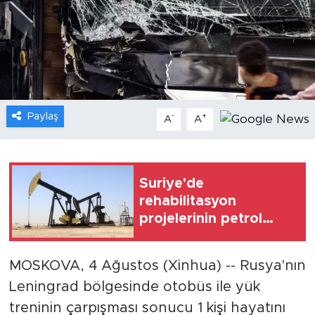
Gündem
Video
Sağlık
Paylaş
-
+
A
A
Foto Haber
Xinhua
Suriye'de
rehabilitasyon
Xinhua Türkiye
projelerinin petrol
üretimini artırması
Seyahat
bekleniyor
MOSKOVA, 4 Ağustos (Xinhua) -- Rusya'nın
Leningrad bölgesinde otobüs ile yük
treninin çarpışması sonucu 1 kişi hayatını