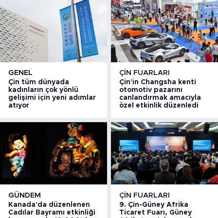
GENEL
ÇIN FUARLARI
Çin tüm dünyada
Çin'in Changsha kenti
kadınların çok yönlü
otomotiv pazarını
gelişimi için yeni adımlar
canlandırmak amacıyla
atıyor
özel etkinlik düzenledi
GÜNDEM
ÇIN FUARLARI
Kanada'da düzenlenen
9. Çin-Güney Afrika
Cadılar Bayramı etkinliği
Ticaret Fuarı, Güney