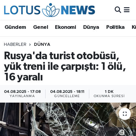
Genel
Gündem
Genel
Ekonomi
Dünya
Politika
K
Ekonomi
HABERLER
DÜNYA
Rusya'da turist otobüsü,
Dünya
yük treni ile çarpıştı: 1 ölü,
Politika
16 yaralı
Kültür - Sanat ve Tarih
04.08.2025 - 17:08
04.08.2025 - 18:11
1 DK
YAYINLANMA
GÜNCELLEME
OKUNMA SÜRESI
Yaşam
Bilim ve Teknoloji
Çin Fuarları