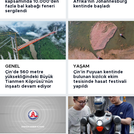
kapsamında 10.000'den
Afrika'nın Johannesburg
fazla bal kabağı feneri
kentinde başladı
sergilendi
GENEL
YAŞAM
Çin'de 560 metre
Çin'in Fuyuan kentinde
yüksekliğindeki Büyük
bulunan kızılcık ekim
Tianmen Köprüsü'nün
tesisinde hasat festivali
inşaatı devam ediyor
yapıldı