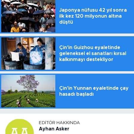
Japonya nüfusu 42 yıl sonra
ilk kez 120 milyonun altına
düştü
Çin'in Guizhou eyaletinde
geleneksel el sanatları kırsal
kalkınmayı destekliyor
Çin'in Yunnan eyaletinde çay
hasadı başladı
EDITÖR HAKKINDA
Ayhan Asker