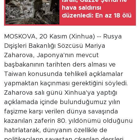
İsrail, Gazze Şeridi'ne
hava saldırısı
Gündem
düzenledi: En az 18 ölü
Video
MOSKOVA, 20 Kasım (Xinhua) -- Rusya
Sağlık
Dışişleri Bakanlığı Sözcüsü Mariya
Zaharova, Japonya'nın mevcut
Foto Haber
başbakanının tarihten ders alması ve
Taiwan konusunda tehlikeli açıklamalar
Xinhua
yapmaktan kaçınması gerektiğini söyledi.
Xinhua Türkiye
Zaharova salı günü Xinhua'ya yaptığı
açıklamada içinde bulunduğumuz yılın
Seyahat
faşizme karşı verilen dünya savaşında
kazanılan zaferin 80. yıldönümü olduğunu
hatırlatarak, dünyanın özellikle de
politikacıların savaştan çıkarılan dersleri