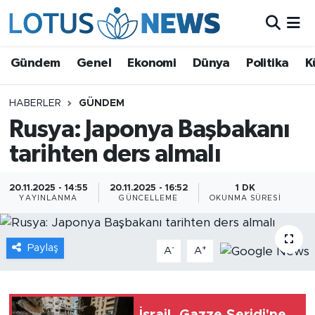
Genel
Gündem
Genel
Ekonomi
Dünya
Politika
K
Ekonomi
HABERLER
GÜNDEM
Rusya: Japonya Başbakanı
Dünya
tarihten ders almalı
Politika
20.11.2025 - 14:55
20.11.2025 - 16:52
1 DK
Kültür - Sanat ve Tarih
YAYINLANMA
GÜNCELLEME
OKUNMA SÜRESI
Yaşam
Paylaş
-
+
A
A
Bilim ve Teknoloji
Çin Fuarları