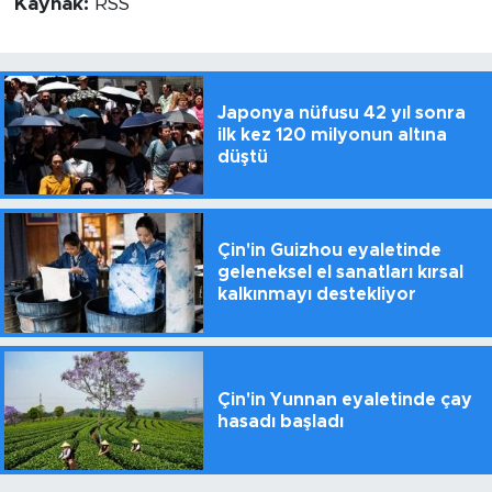
Kaynak:
RSS
Japonya nüfusu 42 yıl sonra
ilk kez 120 milyonun altına
düştü
Çin'in Guizhou eyaletinde
geleneksel el sanatları kırsal
kalkınmayı destekliyor
Çin'in Yunnan eyaletinde çay
hasadı başladı