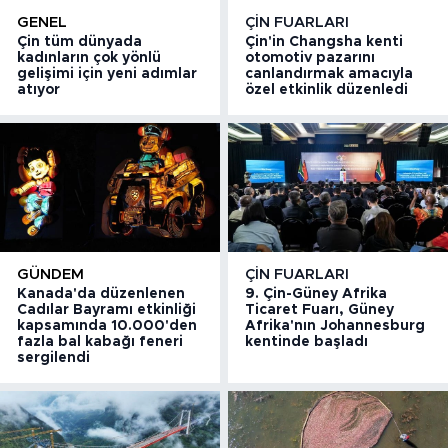
GENEL
ÇIN FUARLARI
Çin tüm dünyada
Çin'in Changsha kenti
kadınların çok yönlü
otomotiv pazarını
gelişimi için yeni adımlar
canlandırmak amacıyla
atıyor
özel etkinlik düzenledi
GÜNDEM
ÇIN FUARLARI
Kanada'da düzenlenen
9. Çin-Güney Afrika
Cadılar Bayramı etkinliği
Ticaret Fuarı, Güney
kapsamında 10.000'den
Afrika'nın Johannesburg
fazla bal kabağı feneri
kentinde başladı
sergilendi