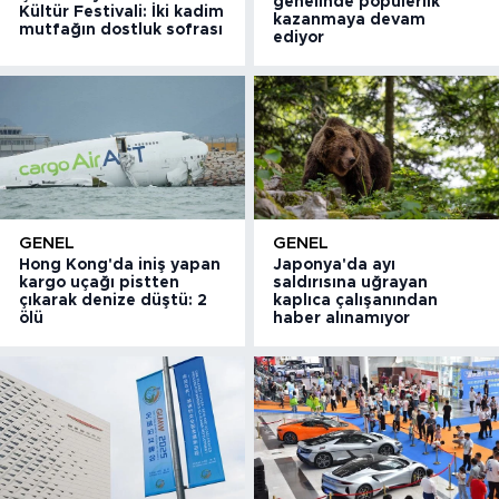
genelinde popülerlik
Kültür Festivali: İki kadim
kazanmaya devam
mutfağın dostluk sofrası
ediyor
GENEL
GENEL
Hong Kong'da iniş yapan
Japonya'da ayı
kargo uçağı pistten
saldırısına uğrayan
çıkarak denize düştü: 2
kaplıca çalışanından
ölü
haber alınamıyor