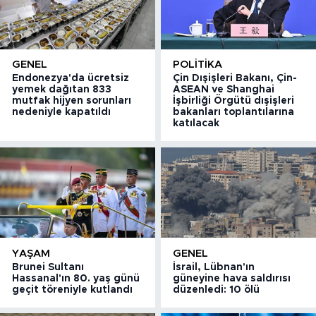
GENEL
POLITIKA
Endonezya'da ücretsiz
Çin Dışişleri Bakanı, Çin-
yemek dağıtan 833
ASEAN ve Shanghai
mutfak hijyen sorunları
İşbirliği Örgütü dışişleri
nedeniyle kapatıldı
bakanları toplantılarına
katılacak
YAŞAM
GENEL
Brunei Sultanı
İsrail, Lübnan'ın
Hassanal'ın 80. yaş günü
güneyine hava saldırısı
geçit töreniyle kutlandı
düzenledi: 10 ölü