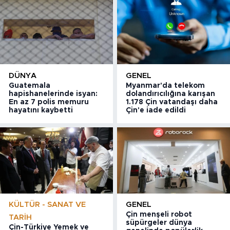
DÜNYA
GENEL
Guatemala
Myanmar'da telekom
hapishanelerinde isyan:
dolandırıcılığına karışan
En az 7 polis memuru
1.178 Çin vatandaşı daha
hayatını kaybetti
Çin'e iade edildi
KÜLTÜR - SANAT VE
GENEL
Çin menşeli robot
TARIH
süpürgeler dünya
Çin-Türkiye Yemek ve