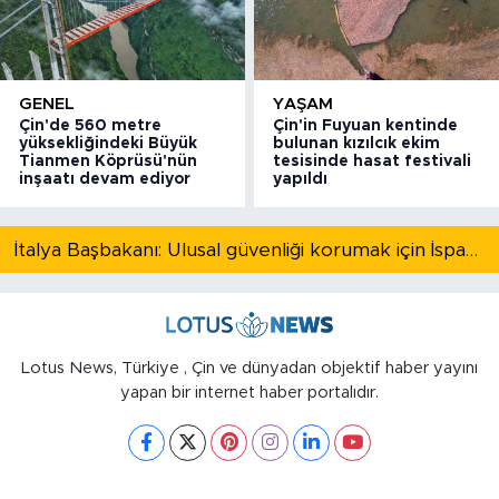
GENEL
YAŞAM
Çin'de 560 metre
Çin'in Fuyuan kentinde
yüksekliğindeki Büyük
bulunan kızılcık ekim
Tianmen Köprüsü'nün
tesisinde hasat festivali
inşaatı devam ediyor
yapıldı
İtalya Başbakanı: Ulusal güvenliği korumak için İspanya ile Schengen kapsamındaki serbest dolaşımı askıya alıyoruz
Lotus News, Türkiye , Çin ve dünyadan objektif haber yayını
yapan bir internet haber portalıdır.